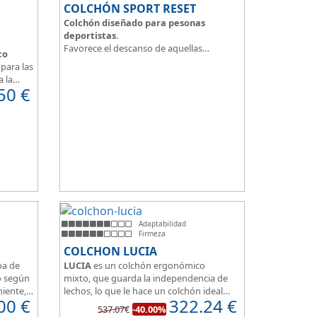
COLCHÓN SPORT RESET
Colchón diseñado para pesonas
deportistas
.
Favorece el descanso de aquellas
co
personas con más desgaste físico y
para las
mental.
a la
Tejido ThermicalDUO Warm® + Extraible
50
€
 confort
con cremallera
Tejido ThermicalDUO Fresh®
CoolFoam® mecanizada R-TECH® 50K de
e
-
firmeza media
.
 para
CoolFoam® Mecanizada, Base Articulada
35K
Tejido antideslizante
Adaptabilidad
Firmeza
COLCHON LUCIA
pa de
LUCIA
es un colchón ergonómico
o según
mixto, que guarda la independencia de
miente,
lechos, lo que le hace un colchón ideal
00
€
322.24
€
one de
para camas de matrimonio, además es
537.07€
-40.00%
 100%
muy transpirable, y dispone de 7 zonas de