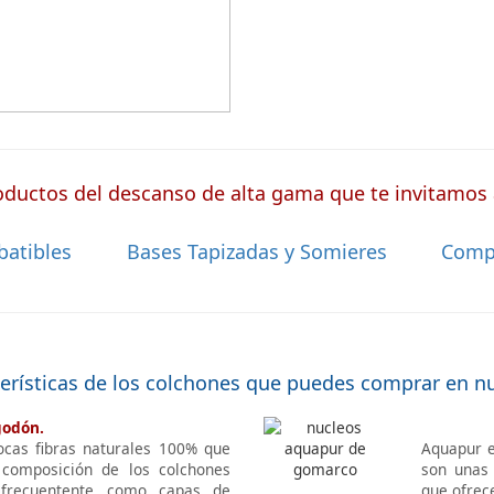
ductos del descanso de alta gama que te invitamos a
batibles
Bases Tapizadas y Somieres
Comp
terísticas de los colchones que puedes comprar en n
godón.
ocas fibras naturales 100% que
Aquapur e
 composición de los colchones
son unas 
 frecuentente como capas de
que ofrec