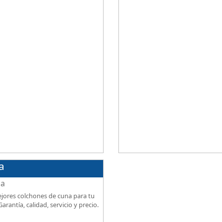
ional al mejor precio.
firmeza, excelente relación calidad
precio.
a
jores colchones de cuna para tu
arantía, calidad, servicio y precio.