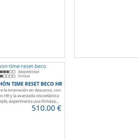
t a la hora de dormir.
que brinda una sensación de conf
inmediata.
Adaptabilidad
Firmeza
HÓN TIME RESET BECO HR
e la innovación en descanso, con
o HR y la avanzada viscoelástica
rple, experimenta una firmeza
510.00
€
erfecta para un sueño reparador.
 de su transpirabilidad y gran
ilidad, diseñado para brindarte
 en cada momento. Además, es
para camas articuladas, ofreciendo
idad sin igual.