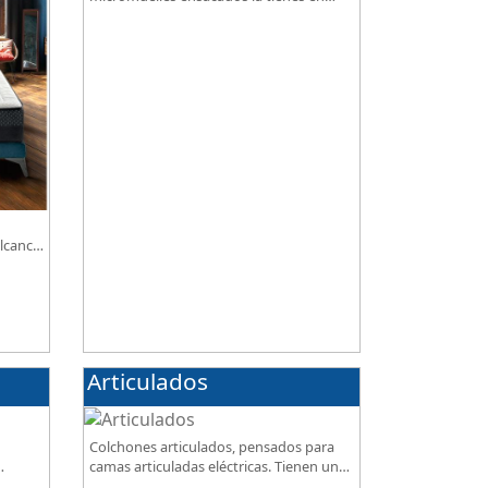
nuestra tienda, necesitas saber ¿qué son
los micromuelles?
lcance,
Articulados
Colchones articulados, pensados para
camas articuladas eléctricas. Tienen un
de
diseño especialmente pensado para este