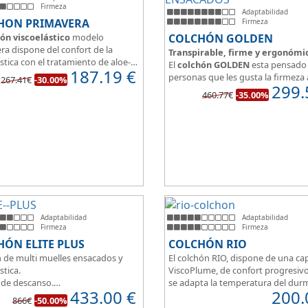
Firmeza
Adaptabilidad
HON PRIMAVERA
Firmeza
ón viscoelástico
modelo
COLCHÓN GOLDEN
ra dispone del confort de la
Transpirable, firme y ergonómi
stica con el tratamiento de aloe-
El
colchón GOLDEN
esta pensado 
187.19
€
a malla 3D para facilitar la
personas que les gusta la firmeza 
267.41€
-30.00%
ración.
299.
hora de dormir, pero sin perder el
460.77€
-35.00%
edida del colchón estamos
y adaptabilidad que nos ofrece la
o tanto de un colchón juvenil,
viscoelástica.
e matrimonio.
Su excelente diseño, suave tejido 
eo de espuma de alta densidad
independencia de lechos, perfecto
o a los cm de viscoelástica hacen
dormir solo en en pareja.
 u modelo adaptable a todo tipo
onas.
Adaptabilidad
Adaptabilidad
Firmeza
Firmeza
ÓN ELITE PLUS
COLCHÓN RIO
 de multi muelles ensacados y
El colchón RIO, dispone de una ca
stica.
ViscoPlume, de confort progresiv
 de descanso.
se adapta la temperatura del dur
433.00
€
200.
imetral HR30K multiperforado.
por la otra cara del colchón, disp
866€
-50.00%
rsonas que buscan la comodidad
capa de confort Cotton, algodón