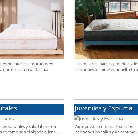
nes de muelles ensacados en
Las mejores marcas y modelos de
a que ofrecen la perfecta
colchones de muelles bonell a tu a
ación de firmeza, confort,
gran calidad al mejor precio.
iración, con acabados premium de
ama.
urales
Juveniles y Espuma
nes naturales y saludables con
Aquí puedes comprar todos los
ales como son el algodón, lana,
colchones juveniles y de espuma,
ja, lino. Gran calidad, descanso
disponibles en diferentes grados 