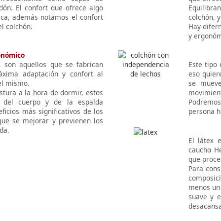
odón. El confort que ofrece algo
Equilibra
ica, además notamos el confort
colchón, 
l colchón.
Hay difern
y ergonóm
onómico
 son aquellos que se fabrican
Este tipo
xima adaptación y confort al
eso quier
el mismo.
se mueve
stura a la hora de dormir, estos
movimien
l del cuerpo y de la espalda
Podremos 
ficios más significativos de los
persona h
ue se mejorar y previenen los
da.
El látex 
caucho He
que proce
Para cons
composici
menos un 
suave y e
desacansa