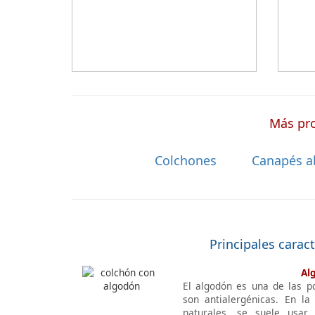
a medida a la que después tienen que
añadir una funda a medida.
Más pro
Colchones
Canapés a
Principales carac
Al
El algodón es una de las p
son antialergénicas. En la
naturales, se suele usar