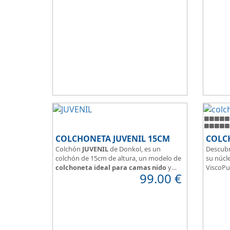
Hidrofugo aporta sensación de frescor.
y confor
Sus capas de ViscoEnergy facilitan la
relajación muscular y evita los puntos de
presión.
Transpirable, Hipoalergénico, Independencia
de Lechos, Ergonómico
La alta gama del descanso al mejor precio.
COLCHONETA JUVENIL 15CM
COLC
Colchón
JUVENIL
de Donkol, es un
Descubr
colchón de 15cm de altura, un modelo de
su núcle
colchoneta ideal para camas nido
y
ViscoPu
99.00
€
espacios con altura reducida.
media p
Con
núcleo de espuma de alta
Disfruta
densidad HR
.
adaptab
Los clientes que buscan
colchones
confort
baratos online
suelen elegir este
válido 
modelo, en lugar de comprar una espuma
versatil