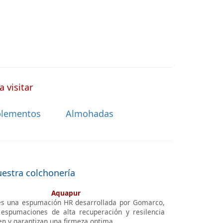
 visitar
lementos
Almohadas
uestra colchonería
Aquapur
s una espumación HR desarrollada por Gomarco,
espumaciones de alta recuperación y resilencia
en y garantizan una firmeza optima.