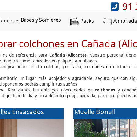
91 
Bases y Somieres
Packs
Almohada
rar colchones en Cañada (Alic
line de referencia para
Cañada (Alicante)
. Nuestro personal tiene
de madera como tapizados en polipiel, almohadas.
 compra online de tu colchón, por favor, no dudes en contactar 
dormitorio un lugar más acojedor y agradable, seguro que con al
 disponemos podrás cumplir tus sueños.
ma. Realizamos las entregas coordinadas de
colchones
y canapé
ontigo, fijando día y hora de entrega aproximada, para que puedas or
lles Ensacados
Muelle Bonell