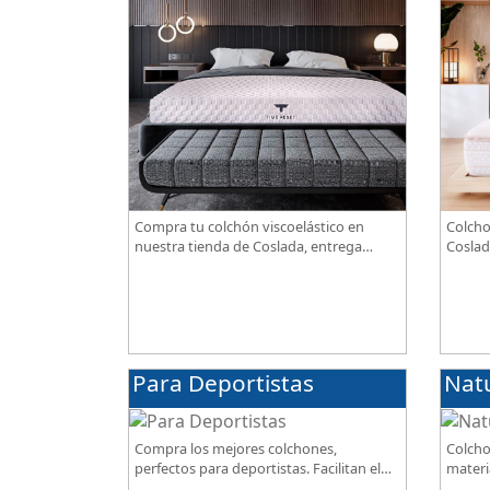
Compra tu colchón viscoelástico en
Colcho
nuestra tienda de Coslada, entrega
Coslad
gratuita. Te asesoramos y ayudamos a
combin
elegir el modelo según tus necesidades.
transp
alta g
Para Deportistas
Nat
Compra los mejores colchones,
Colcho
perfectos para deportistas. Facilitan el
materi
descanso a personas que practican
BIO, so