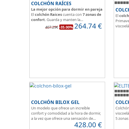
COLCHÓN RAÍCES
La mejor opción para dormir en pareja
COLC
El
colchón Raices
cuenta con
7 zonas de
El
colch
confort
. Guarda y manten la
Primave
264.74
€
independencia de lechos
, un buen
viscoelá
407.29€
-35.00%
colchón para dormir en pareja.
vera y l
Las personas calurosas agradecerán su
transpi
tejido 3D y la gran transpirabilidad que
Según m
nos brinda este modelo.
habland
como d
Su
núcl
HR
unid
que sea
de pers
COLCHÓN BILOX GEL
COLCH
Un modelo que ofrece un increíble
Colchón
confort y comodidad a la hora de dormir,
viscoelá
a la vez que ofrece una sensación de
5 zonas
428.00
€
firmeza.
Box per
El tejido del colchón Ultra Violet
Para pe