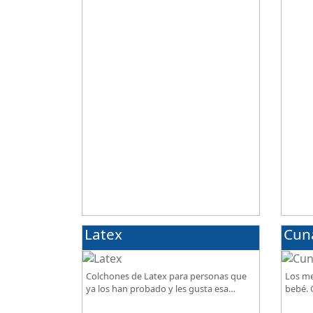
deporte, SportReset ayuda a recuperar
excepc
energía
Latex
Cun
Colchones de Latex para personas que
Los me
ya los han probado y les gusta esa
bebé. G
sensación de confort.