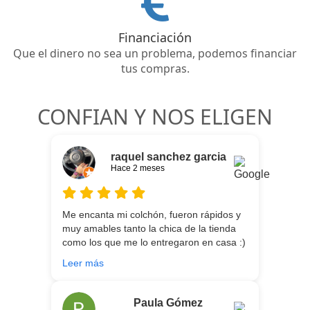
Financiación
Que el dinero no sea un problema, podemos financiar
tus compras.
CONFIAN Y NOS ELIGEN
raquel sanchez garcia
Hace 2 meses
Me encanta mi colchón, fueron rápidos y
muy amables tanto la chica de la tienda
como los que me lo entregaron en casa :)
He vuelto a comprar colchón para mi hijo
Leer más
meses después:) son todos un encanto y
aparte de la calidad de los colchones y
canapé, una entrega rapidísima y fácil
Paula Gómez
comunicación con los repartidores que lo
Hace 5 meses