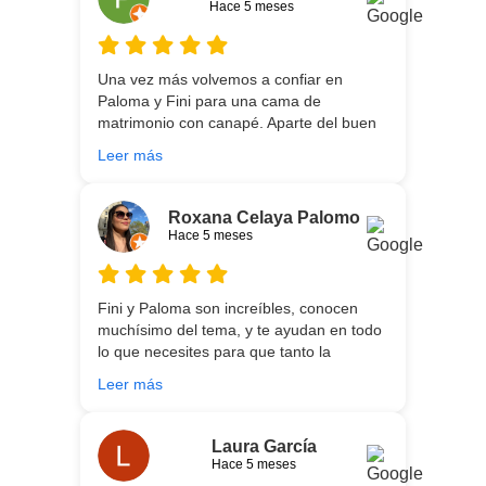
traen y montan :) encantada
Una vez más volvemos a confiar en
Paloma y Fini para una cama de
matrimonio con canapé. Aparte del buen
asesoramiento que ofrecen,
Leer más
personalizando totalmente las
necesidades de cada uno, es que son tan
agradables y tan cercanas que la
Roxana Celaya Palomo
experiencia es fantástica. Puntualizar
Hace 5 meses
también que los chicos que nos trajeron y
montaron todo lo hicieron perfectamente,
preocupados por que quedase
Fini y Paloma son increíbles, conocen
perfectamente y a nuestro gusto, además
muchísimo del tema, y te ayudan en todo
muy rápidos. Volveremos a contar con
lo que necesites para que tanto la
ellos para futuras compras. Muchas
experiencia de compra como el producto
gracias!
Leer más
que estés necesitando sean los mejores.
Por otra parte, Ali y Dani hicieron un
trabajo impecable en el transporte y
Laura García
montaje, unos chicos encantadores. Hace
Hace 5 meses
5 años conocí la tienda, y vuelvo