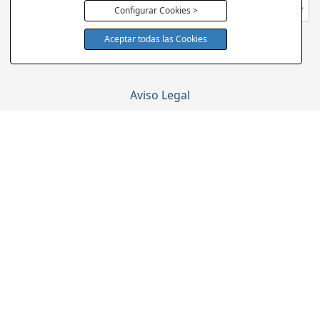
Configurar Cookies >
Aceptar todas las Cookies
Política Cookies
Aviso Legal
Política de Privacidad
Cambios y Devoluciones
Condiciones Generales
Quiénes Somos
Tienda de Colchones