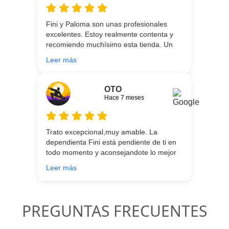
encantada de contar con su asesoría y
buenos productos. Gracias a todo el
Fini y Paloma son unas profesionales
equipo.
excelentes. Estoy realmente contenta y
recomiendo muchísimo esta tienda. Un
gran servicio desde el principio hasta la
Leer más
entrega.
OTO
Hace 7 meses
Trato excepcional,muy amable. La
dependienta Fini está pendiente de ti en
todo momento y aconsejandote lo mejor
para ti en función de lo que estés
Leer más
buscando!!
PREGUNTAS FRECUENTES