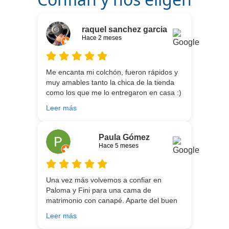
raquel sanchez garcia
Hace 2 meses
Me encanta mi colchón, fueron rápidos y
muy amables tanto la chica de la tienda
como los que me lo entregaron en casa :)
He vuelto a comprar colchón para mi hijo
Leer más
meses después:) son todos un encanto y
aparte de la calidad de los colchones y
canapé, una entrega rapidísima y fácil
Paula Gómez
comunicación con los repartidores que lo
Hace 5 meses
traen y montan :) encantada
Una vez más volvemos a confiar en
Paloma y Fini para una cama de
matrimonio con canapé. Aparte del buen
asesoramiento que ofrecen,
Leer más
personalizando totalmente las