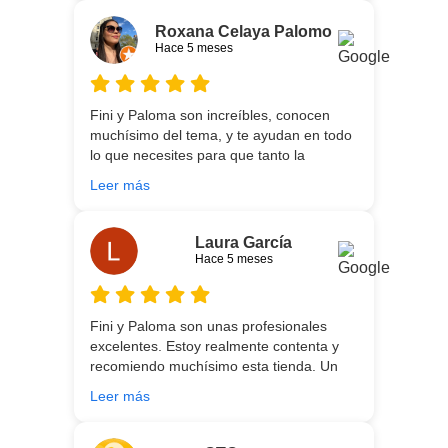
necesidades de cada uno, es que son tan
agradables y tan cercanas que la
Roxana Celaya Palomo
experiencia es fantástica. Puntualizar
Hace 5 meses
también que los chicos que nos trajeron y
montaron todo lo hicieron perfectamente,
preocupados por que quedase
Fini y Paloma son increíbles, conocen
perfectamente y a nuestro gusto, además
muchísimo del tema, y te ayudan en todo
muy rápidos. Volveremos a contar con
lo que necesites para que tanto la
ellos para futuras compras. Muchas
experiencia de compra como el producto
gracias!
Leer más
que estés necesitando sean los mejores.
Por otra parte, Ali y Dani hicieron un
trabajo impecable en el transporte y
Laura García
montaje, unos chicos encantadores. Hace
Hace 5 meses
5 años conocí la tienda, y vuelvo
encantada de contar con su asesoría y
buenos productos. Gracias a todo el
Fini y Paloma son unas profesionales
equipo.
excelentes. Estoy realmente contenta y
recomiendo muchísimo esta tienda. Un
gran servicio desde el principio hasta la
Leer más
entrega.