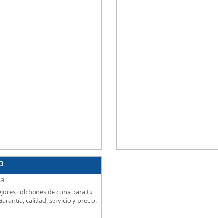
ional al mejor precio.
firmeza, excelente relación calidad
precio.
a
jores colchones de cuna para tu
arantía, calidad, servicio y precio.