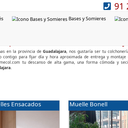
91 
és
Bases y Somieres
mprar colchones en Guadalaj
as en la provincia de
Guadalajara
, nos gustaría ser tu colchonerí
o contigo para fijar día y hora aproximada de entrega y montaje
rmecol.com tu descanso de alta gama, una forma cómoda y seci
ajara
.
lles Ensacados
Muelle Bonell