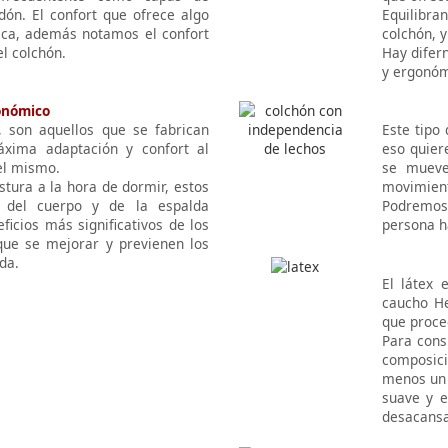
odón. El confort que ofrece algo
Equilibra
ica, además notamos el confort
colchón, 
l colchón.
Hay difern
y ergonóm
onómico
 son aquellos que se fabrican
Este tipo
xima adaptación y confort al
eso quier
el mismo.
se mueve
stura a la hora de dormir, estos
movimien
l del cuerpo y de la espalda
Podremos 
ficios más significativos de los
persona h
ue se mejorar y previenen los
da.
El látex 
caucho He
que proce
Para cons
composici
menos un 
suave y e
desacansa