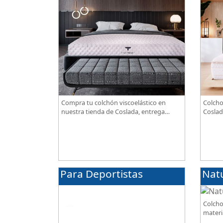
Compra tu colchón viscoelástico en
Colcho
nuestra tienda de Coslada, entrega
Coslad
gratuita. Te asesoramos y ayudamos a
combin
elegir el modelo según tus necesidades.
transp
alta g
Para Deportistas
Nat
Colcho
materi
BIO, so