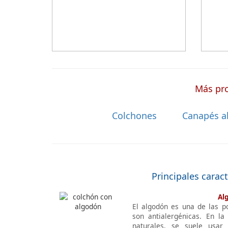
a medida a la que después tienen que
añadir una funda a medida.
Más pro
Colchones
Canapés a
Principales carac
Al
El algodón es una de las p
son antialergénicas. En la
naturales, se suele usar