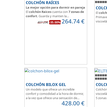
COLCHÓN RAÍCES
La mejor opción para dormir en pareja
COLC
El
colchón Raices
cuenta con
7 zonas de
El
colch
confort
. Guarda y manten la
Primave
264.74
€
independencia de lechos
, un buen
viscoelá
407.29€
-35.00%
colchón para dormir en pareja.
vera y l
Las personas calurosas agradecerán su
transpi
tejido 3D y la gran transpirabilidad que
Según m
nos brinda este modelo.
habland
como d
Su
núcl
HR
unid
que sea
de pers
COLCHÓN BILOX GEL
COLCH
Un modelo que ofrece un increíble
Colchón
confort y comodidad a la hora de dormir,
viscoelá
a la vez que ofrece una sensación de
5 zonas
428.00
€
firmeza.
Box per
El tejido del colchón Ultra Violet
Para pe