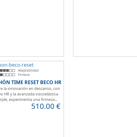
t a la hora de dormir.
que brinda una sensación de conf
inmediata.
Adaptabilidad
Firmeza
HÓN TIME RESET BECO HR
e la innovación en descanso, con
o HR y la avanzada viscoelástica
rple, experimenta una firmeza
510.00
€
erfecta para un sueño reparador.
 de su transpirabilidad y gran
ilidad, diseñado para brindarte
 en cada momento. Además, es
para camas articuladas, ofreciendo
idad sin igual.