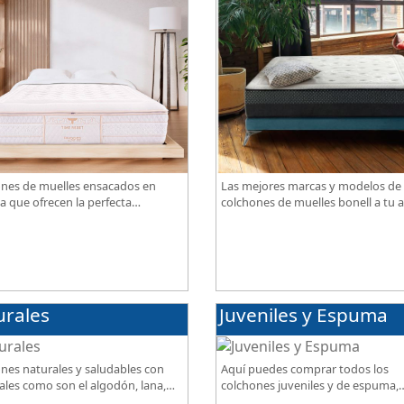
nes de muelles ensacados en
Las mejores marcas y modelos de
a que ofrecen la perfecta
colchones de muelles bonell a tu a
ación de firmeza, confort,
gran calidad al mejor precio.
iración, con acabados premium de
ama.
urales
Juveniles y Espuma
nes naturales y saludables con
Aquí puedes comprar todos los
ales como son el algodón, lana,
colchones juveniles y de espuma,
ja, lino. Gran calidad, descanso
disponibles en diferentes grados 