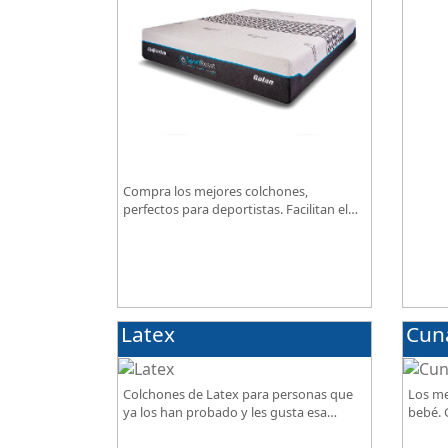
excepc
Compra los mejores colchones,
perfectos para deportistas. Facilitan el
descanso a personas que practican
deporte, SportReset ayuda a recuperar
energía
Latex
Cun
Colchones de Latex para personas que
Los me
ya los han probado y les gusta esa
bebé. G
sensación de confort.