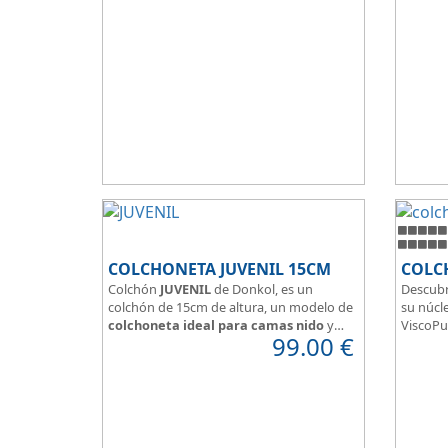
Hidrofugo aporta sensación de frescor.
y confor
Sus capas de ViscoEnergy facilitan la
relajación muscular y evita los puntos de
presión.
Transpirable, Hipoalergénico, Independencia
de Lechos, Ergonómico
La alta gama del descanso al mejor precio.
COLCHONETA JUVENIL 15CM
COLC
Colchón
JUVENIL
de Donkol, es un
Descubr
colchón de 15cm de altura, un modelo de
su núcle
colchoneta ideal para camas nido
y
ViscoPu
99.00
€
espacios con altura reducida.
media p
Con
núcleo de espuma de alta
Disfruta
densidad HR
.
adaptab
Los clientes que buscan
colchones
confort
baratos online
suelen elegir este
válido 
modelo, en lugar de comprar una espuma
versatil