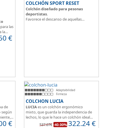
COLCHÓN SPORT RESET
Colchón diseñado para pesonas
deportistas
.
Favorece el descanso de aquellas
co
personas con más desgaste físico y
para las
mental.
a la
Tejido ThermicalDUO Warm® + Extraible
50
€
 confort
con cremallera
Tejido ThermicalDUO Fresh®
CoolFoam® mecanizada R-TECH® 50K de
e
-
firmeza media
.
 para
CoolFoam® Mecanizada, Base Articulada
35K
Tejido antideslizante
Adaptabilidad
Firmeza
COLCHON LUCIA
pa de
LUCIA
es un colchón ergonómico
o según
mixto, que guarda la independencia de
miente,
lechos, lo que le hace un colchón ideal
00
€
322.24
€
one de
para camas de matrimonio, además es
537.07€
-40.00%
 100%
muy transpirable, y dispone de 7 zonas de