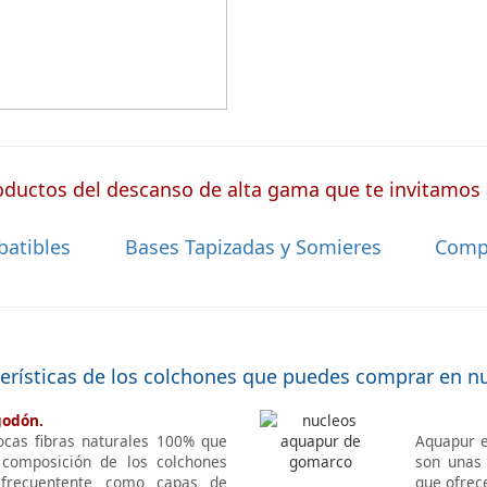
ductos del descanso de alta gama que te invitamos a
batibles
Bases Tapizadas y Somieres
Comp
terísticas de los colchones que puedes comprar en n
godón.
ocas fibras naturales 100% que
Aquapur e
 composición de los colchones
son unas 
 frecuentente como capas de
que ofrec