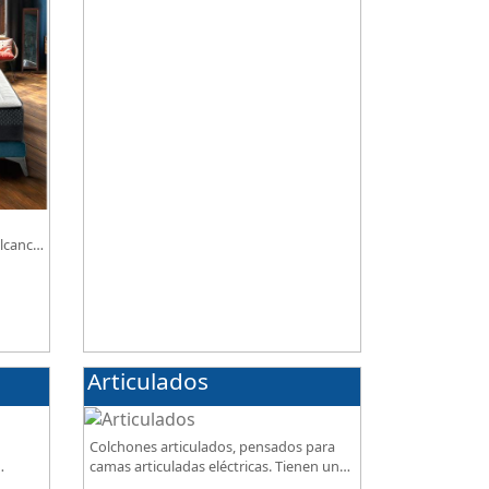
nuestra tienda, necesitas saber ¿qué son
los micromuelles?
lcance,
Articulados
Colchones articulados, pensados para
camas articuladas eléctricas. Tienen un
de
diseño especialmente pensado para este