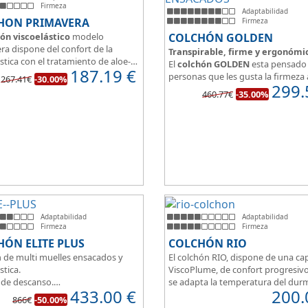
Firmeza
Adaptabilidad
HON PRIMAVERA
Firmeza
ón viscoelástico
modelo
COLCHÓN GOLDEN
ra dispone del confort de la
Transpirable, firme y ergonómi
stica con el tratamiento de aloe-
El
colchón GOLDEN
esta pensado 
187.19
€
a malla 3D para facilitar la
personas que les gusta la firmeza 
267.41€
-30.00%
ración.
299.
hora de dormir, pero sin perder el
460.77€
-35.00%
edida del colchón estamos
y adaptabilidad que nos ofrece la
o tanto de un colchón juvenil,
viscoelástica.
e matrimonio.
Su excelente diseño, suave tejido 
eo de espuma de alta densidad
independencia de lechos, perfecto
o a los cm de viscoelástica hacen
dormir solo en en pareja.
 u modelo adaptable a todo tipo
onas.
Adaptabilidad
Adaptabilidad
Firmeza
Firmeza
ÓN ELITE PLUS
COLCHÓN RIO
 de multi muelles ensacados y
El colchón RIO, dispone de una ca
stica.
ViscoPlume, de confort progresiv
 de descanso.
se adapta la temperatura del dur
433.00
€
200.
imetral HR30K multiperforado.
por la otra cara del colchón, disp
866€
-50.00%
rsonas que buscan la comodidad
capa de confort Cotton, algodón