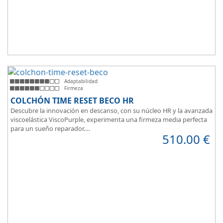
Adaptabilidad
Firmeza
COLCHÓN TIME RESET BECO HR
Descubre la innovación en descanso, con su núcleo HR y la avanzada
viscoelástica ViscoPurple, experimenta una firmeza media perfecta
para un sueño reparador.
510.00
€
Disfruta de su transpirabilidad y gran adaptabilidad, diseñado para
brindarte confort en cada momento. Además, es válido para camas
articuladas, ofreciendo versatilidad sin igual.