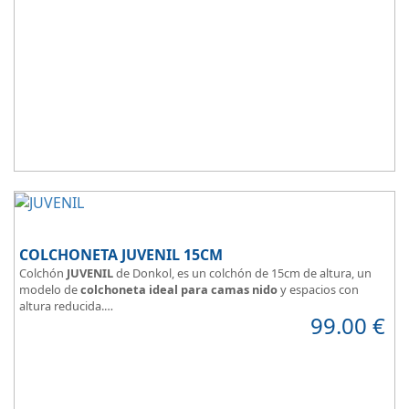
COLCHONETA JUVENIL 15CM
Colchón
JUVENIL
de Donkol, es un colchón de 15cm de altura, un
modelo de
colchoneta ideal para camas nido
y espacios con
altura reducida.
99.00
€
Con
núcleo de espuma de alta densidad HR
.
Los clientes que buscan
colchones baratos online
suelen elegir
este modelo, en lugar de comprar una espuma a medida a la que
después tienen que añadir una funda a medida.