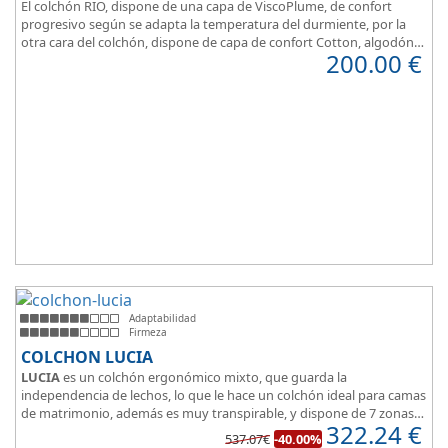
El colchón RIO, dispone de una capa de ViscoPlume, de confort
progresivo según se adapta la temperatura del durmiente, por la
otra cara del colchón, dispone de capa de confort Cotton, algodón
200.00
€
100% que brinda una sensación de confort inmediata.
Adaptabilidad
Firmeza
COLCHON LUCIA
LUCIA
es un colchón ergonómico mixto, que guarda la
independencia de lechos, lo que le hace un colchón ideal para camas
de matrimonio, además es muy transpirable, y dispone de 7 zonas
322.24
€
de confort.
537.07€
-40.00%