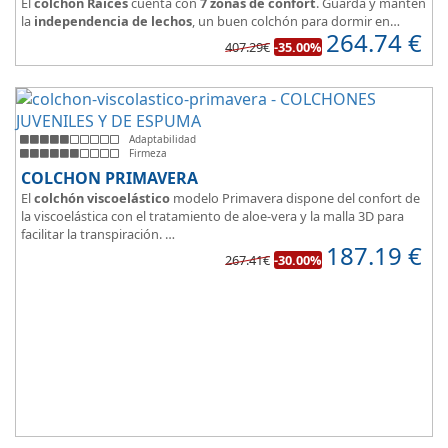
El
colchón Raices
cuenta con
7 zonas de confort
. Guarda y manten
la
independencia de lechos
, un buen colchón para dormir en
264.74
€
pareja.
407.29€
-35.00%
Las personas calurosas agradecerán su tejido 3D y la gran
transpirabilidad que nos brinda este modelo.
Adaptabilidad
Firmeza
COLCHON PRIMAVERA
El
colchón viscoelástico
modelo Primavera dispone del confort de
la viscoelástica con el tratamiento de aloe-vera y la malla 3D para
facilitar la transpiración.
187.19
€
Según medida del colchón estamos hablando tanto de un colchón
267.41€
-30.00%
juvenil, como de matrimonio.
Su
núcleo de espuma de alta densidad HR
unido a los cm de
viscoelástica hacen que sea u modelo adaptable a todo tipo de
personas.