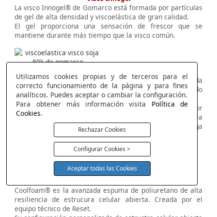
La visco Innogel® de Gomarco está formada por partículas
de gel de alta densidad y viscoelástica de gran calidad.
El gel proporciona una sensación de frescor que se
mantiene durante más tiempo que la visco común.
Visco Soja 80K
Utilizamos cookies propias y de terceros para el
La estructura de la visco de 80Kg proporciona una acogida
correcto funcionamiento de la página y para fines
progresiva que se adapta a la columna vertebral aliviando
analíticos. Puedes aceptar o cambiar la configuración.
los puntos de presión del cuerpo.
Para obtener más información visita
Política de
Además, esta viscoelástica contiene extractos de soja por
Cookies
.
lo que contribuye a disipar la humedad y regular la
temperatura, haciendo que el colchón se mantenga
Rechazar Cookies
siempre fresco.
Configurar Cookies >
Aceptar todas las Cookies
Coolfoam de Reset
Coolfoam® es la avanzada espuma de poliuretano de alta
resiliencia de estrucura celular abierta. Creada por el
equipo técnico de Reset.