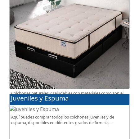
Colchones naturales y saludables con materiales como son el
Juveniles y Espuma
algodón, lana, BIO, soja, lino. Gran calidad, descanso
excepcional al mejor precio.
Aquí puedes comprar todos los colchones juveniles y de
espuma, disponibles en diferentes grados de firmeza,
excelente relación calidad-precio.