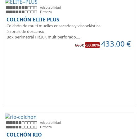
Adaptabilidad
Firmeza
COLCHÓN ELITE PLUS
Colchón de multi muelles ensacados y viscoelástica.
5 zonas de descanso.
Box perimetral HR30K multiperforado.
433.00
€
Para personas que buscan la comodidad y confort a la hora de
866€
-50.00%
dormir.
Adaptabilidad
Firmeza
COLCHÓN RIO