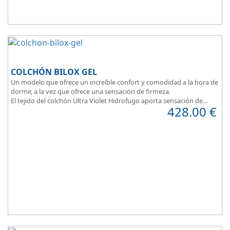
COLCHÓN BILOX GEL
Un modelo que ofrece un increíble confort y comodidad a la hora de
dormir, a la vez que ofrece una sensación de firmeza.
El tejido del colchón Ultra Violet Hidrofugo aporta sensación de
428.00
€
frescor.
Sus capas de ViscoEnergy facilitan la relajación muscular y evita los
puntos de presión.
Transpirable, Hipoalergénico, Independencia de Lechos, Ergonómico
La alta gama del descanso al mejor precio.