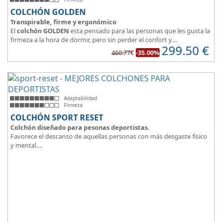
COLCHÓN GOLDEN
Transpirable, firme y ergonómico
El
colchón GOLDEN
esta pensado para las personas que les gusta la
firmeza a la hora de dormir, pero sin perder el confort y
299.50
€
adaptabilidad que nos ofrece la viscoelástica.
460.77€
-35.00%
Su excelente diseño, suave tejido e independencia de lechos,
perfecto para dormir solo en en pareja.
Adaptabilidad
Firmeza
COLCHÓN SPORT RESET
Colchón diseñado para pesonas deportistas
.
Favorece el descanso de aquellas personas con más desgaste físico
y mental.
Tejido ThermicalDUO Warm® + Extraible con cremallera
Tejido ThermicalDUO Fresh®
CoolFoam® mecanizada R-TECH® 50K de -
firmeza media
.
CoolFoam® Mecanizada, Base Articulada 35K
Tejido antideslizante