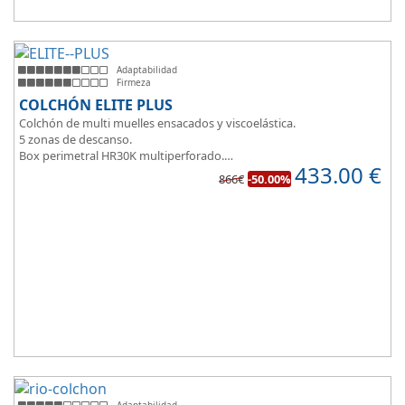
Adaptabilidad
Firmeza
COLCHÓN ELITE PLUS
Colchón de multi muelles ensacados y viscoelástica.
5 zonas de descanso.
Box perimetral HR30K multiperforado.
433.00
€
Para personas que buscan la comodidad y confort a la hora de
866€
-50.00%
dormir.
Adaptabilidad