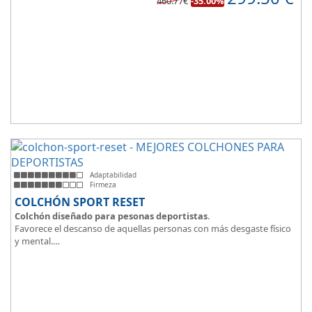
460.77€
-35.00%
Su excelente diseño, suave tejido e independencia de lechos,
perfecto para dormir solo en en pareja.
Adaptabilidad
Firmeza
COLCHÓN SPORT RESET
Colchón diseñado para pesonas deportistas
.
Favorece el descanso de aquellas personas con más desgaste físico
y mental.
Tejido ThermicalDUO Warm® + Extraible con cremallera
Tejido ThermicalDUO Fresh®
CoolFoam® mecanizada R-TECH® 50K de -
firmeza media
.
CoolFoam® Mecanizada, Base Articulada 35K
Tejido antideslizante