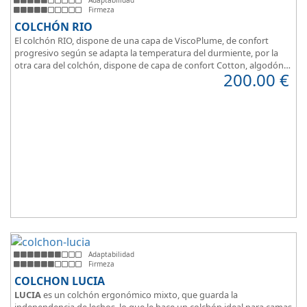
Firmeza
COLCHÓN RIO
El colchón RIO, dispone de una capa de ViscoPlume, de confort
progresivo según se adapta la temperatura del durmiente, por la
otra cara del colchón, dispone de capa de confort Cotton, algodón
200.00
€
100% que brinda una sensación de confort inmediata.
Adaptabilidad
Firmeza
COLCHON LUCIA
LUCIA
es un colchón ergonómico mixto, que guarda la
independencia de lechos, lo que le hace un colchón ideal para camas