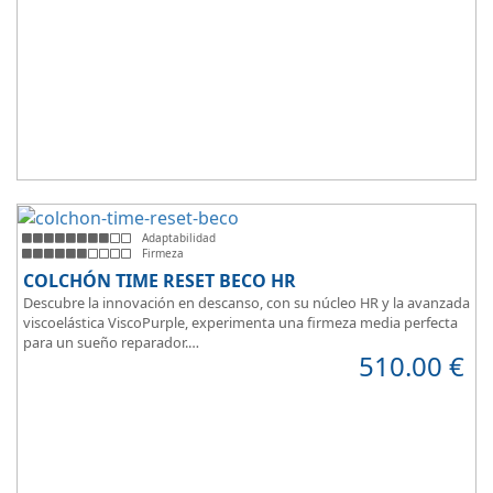
después tienen que añadir una funda a medida.
Adaptabilidad
Firmeza
COLCHÓN TIME RESET BECO HR
Descubre la innovación en descanso, con su núcleo HR y la avanzada
viscoelástica ViscoPurple, experimenta una firmeza media perfecta
para un sueño reparador.
510.00
€
Disfruta de su transpirabilidad y gran adaptabilidad, diseñado para
brindarte confort en cada momento. Además, es válido para camas
articuladas, ofreciendo versatilidad sin igual.