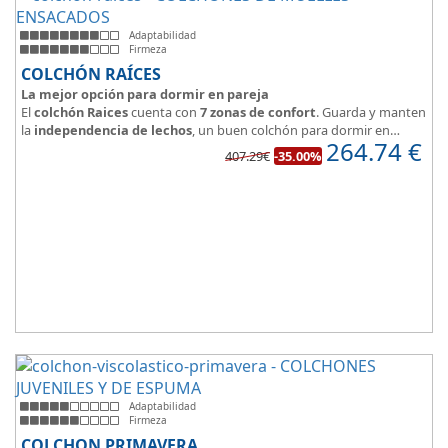
Adaptabilidad
Firmeza
COLCHÓN RAÍCES
La mejor opción para dormir en pareja
El
colchón Raices
cuenta con
7 zonas de confort
. Guarda y manten
la
independencia de lechos
, un buen colchón para dormir en
264.74
€
pareja.
407.29€
-35.00%
Las personas calurosas agradecerán su tejido 3D y la gran
transpirabilidad que nos brinda este modelo.
Adaptabilidad
Firmeza
COLCHON PRIMAVERA