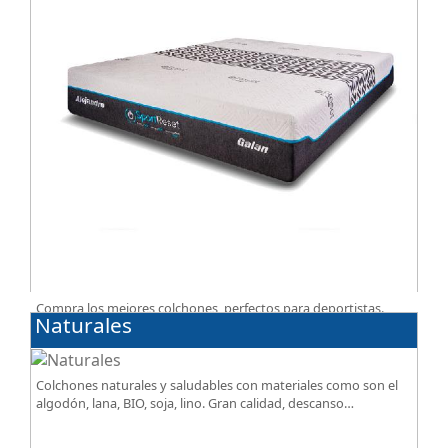
Compra los mejores colchones, perfectos para deportistas.
Naturales
Facilitan el descanso a personas que practican deporte,
SportReset ayuda a recuperar energía
Colchones naturales y saludables con materiales como son el
algodón, lana, BIO, soja, lino. Gran calidad, descanso
excepcional al mejor precio.