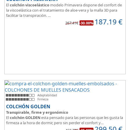
El
colchón viscoelástico
modelo Primavera dispone del confort de
la viscoelástica con el tratamiento de aloe-vera y la malla 3D para
facilitar la transpiración.
187.19
€
Según medida del colchón estamos hablando tanto de un colchón
267.41€
-30.00%
juvenil, como de matrimonio.
Su
núcleo de espuma de alta densidad HR
unido a los cm de
viscoelástica hacen que sea u modelo adaptable a todo tipo de
personas.
Adaptabilidad
Firmeza
COLCHÓN GOLDEN
Transpirable, firme y ergonómico
El
colchón GOLDEN
esta pensado para las personas que les gusta la
firmeza a la hora de dormir, pero sin perder el confort y
299.50
€
adaptabilidad que nos ofrece la viscoelástica.