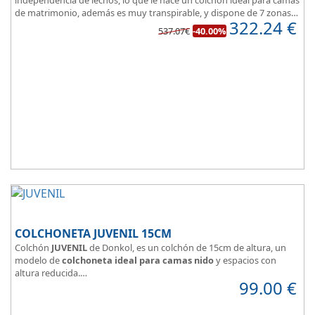
de matrimonio, además es muy transpirable, y dispone de 7 zonas
322.24
€
de confort.
537.07€
-40.00%
COLCHONETA JUVENIL 15CM
Colchón
JUVENIL
de Donkol, es un colchón de 15cm de altura, un
modelo de
colchoneta ideal para camas nido
y espacios con
altura reducida.
99.00
€
Con
núcleo de espuma de alta densidad HR
.
Los clientes que buscan
colchones baratos online
suelen elegir
este modelo, en lugar de comprar una espuma a medida a la que