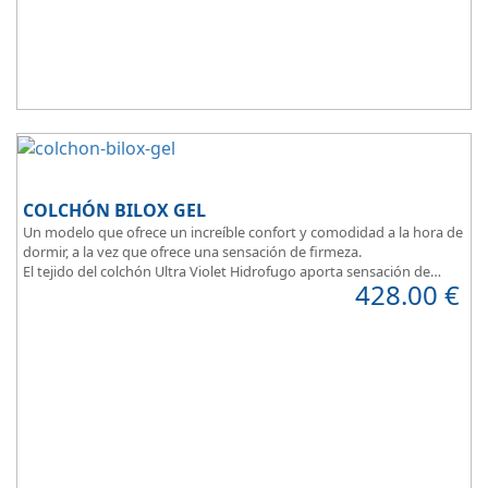
COLCHÓN BILOX GEL
Un modelo que ofrece un increíble confort y comodidad a la hora de
dormir, a la vez que ofrece una sensación de firmeza.
El tejido del colchón Ultra Violet Hidrofugo aporta sensación de
428.00
€
frescor.
Sus capas de ViscoEnergy facilitan la relajación muscular y evita los
puntos de presión.
Transpirable, Hipoalergénico, Independencia de Lechos, Ergonómico
La alta gama del descanso al mejor precio.