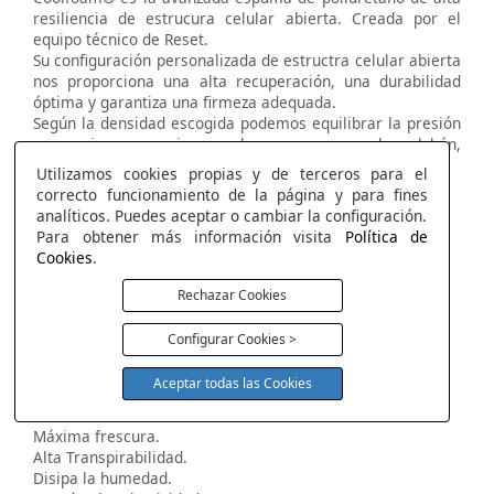
resiliencia de estrucura celular abierta. Creada por el
equipo técnico de Reset.
Su configuración personalizada de estructra celular abierta
nos proporciona una alta recuperación, una durabilidad
óptima y garantiza una firmeza adequada.
Según la densidad escogida podemos equilibrar la presión
necesaria que ejerce el cuerpo en el colchón,
proporcionando así el descanso deseado.
Utilizamos cookies propias y de terceros para el
Soporte y ergonómico.
correcto funcionamiento de la página y para fines
Alta transpirabilidad.
analíticos. Puedes aceptar o cambiar la configuración.
Gran elasticidad.
Para obtener más información visita
Política de
Alta resiliencia.
Cookies
.
Estabilidad.
Rechazar Cookies
Configurar Cookies >
Visco Reset Air
Máxima Frescura con la más alta elasticidad.
Aceptar todas las Cookies
Máximo termo regulador.
Efecto nube.
Máxima frescura.
Alta Transpirabilidad.
Disipa la humedad.