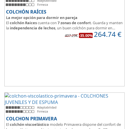
Adaptabilidad
Firmeza
COLCHÓN RAÍCES
La mejor opción para dormir en pareja
El
colchón Raices
cuenta con
7 zonas de confort
. Guarda y manten
la
independencia de lechos
, un buen colchón para dormir en
264.74
€
pareja.
407.29€
-35.00%
Las personas calurosas agradecerán su tejido 3D y la gran
transpirabilidad que nos brinda este modelo.
Adaptabilidad
Firmeza
COLCHON PRIMAVERA
El
colchón viscoelástico
modelo Primavera dispone del confort de