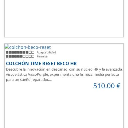
Adaptabilidad
Firmeza
COLCHÓN TIME RESET BECO HR
Descubre la innovación en descanso, con su núcleo HR y la avanzada
viscoelástica ViscoPurple, experimenta una firmeza media perfecta
para un sueño reparador.
510.00
€
Disfruta de su transpirabilidad y gran adaptabilidad, diseñado para
brindarte confort en cada momento. Además, es válido para camas
articuladas, ofreciendo versatilidad sin igual.