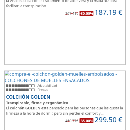
la viscoelástica con el tratamiento de aloe-vera y la malla 3D para
facilitar la transpiración.
187.19
€
Según medida del colchón estamos hablando tanto de un colchón
267.41€
-30.00%
juvenil, como de matrimonio.
Su
núcleo de espuma de alta densidad HR
unido a los cm de
viscoelástica hacen que sea u modelo adaptable a todo tipo de
personas.
Adaptabilidad
Firmeza
COLCHÓN GOLDEN
Transpirable, firme y ergonómico
El
colchón GOLDEN
esta pensado para las personas que les gusta la
firmeza a la hora de dormir, pero sin perder el confort y
299.50
€
adaptabilidad que nos ofrece la viscoelástica.
460.77€
-35.00%
Su excelente diseño, suave tejido e independencia de lechos,
perfecto para dormir solo en en pareja.