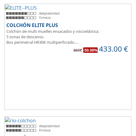
Adaptabilidad
Firmeza
COLCHÓN ELITE PLUS
Colchón de multi muelles ensacados y viscoelástica.
5 zonas de descanso.
Box perimetral HR30K multiperforado.
433.00
€
Para personas que buscan la comodidad y confort a la hora de
866€
-50.00%
dormir.
Adaptabilidad
Firmeza