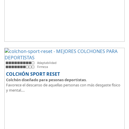
Adaptabilidad
Firmeza
COLCHÓN SPORT RESET
Colchón diseñado para pesonas deportistas
.
Favorece el descanso de aquellas personas con más desgaste físico
y mental.
Tejido ThermicalDUO Warm® + Extraible con cremallera
Tejido ThermicalDUO Fresh®
CoolFoam® mecanizada R-TECH® 50K de -
firmeza media
.
CoolFoam® Mecanizada, Base Articulada 35K
Tejido antideslizante