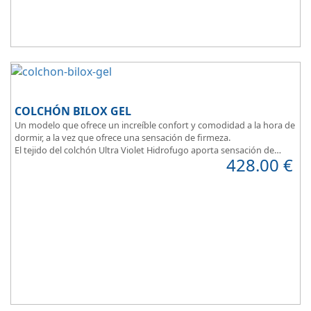
COLCHÓN BILOX GEL
Un modelo que ofrece un increíble confort y comodidad a la hora de
dormir, a la vez que ofrece una sensación de firmeza.
El tejido del colchón Ultra Violet Hidrofugo aporta sensación de
428.00
€
frescor.
Sus capas de ViscoEnergy facilitan la relajación muscular y evita los
puntos de presión.
Transpirable, Hipoalergénico, Independencia de Lechos, Ergonómico
La alta gama del descanso al mejor precio.