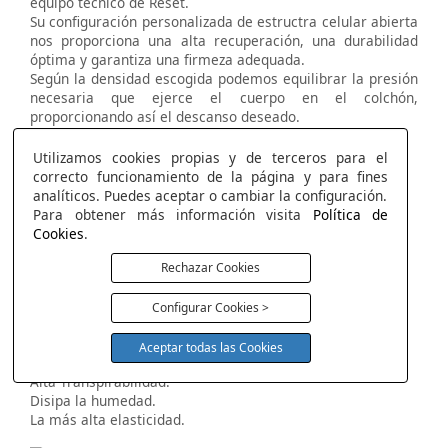
equipo técnico de Reset.
Su configuración personalizada de estructra celular abierta
nos proporciona una alta recuperación, una durabilidad
óptima y garantiza una firmeza adequada.
Según la densidad escogida podemos equilibrar la presión
necesaria que ejerce el cuerpo en el colchón,
proporcionando así el descanso deseado.
Soporte y ergonómico.
Alta transpirabilidad.
Utilizamos cookies propias y de terceros para el
Gran elasticidad.
correcto funcionamiento de la página y para fines
Alta resiliencia.
analíticos. Puedes aceptar o cambiar la configuración.
Estabilidad.
Para obtener más información visita
Política de
Cookies
.
Rechazar Cookies
Visco Reset Air
Máxima Frescura con la más alta elasticidad.
Configurar Cookies >
Máximo termo regulador.
Efecto nube.
Aceptar todas las Cookies
Máxima frescura.
Alta Transpirabilidad.
Disipa la humedad.
La más alta elasticidad.