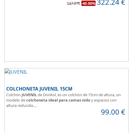
322.24
€
de confort.
537.07€
-40.00%
COLCHONETA JUVENIL 15CM
Colchón
JUVENIL
de Donkol, es un colchón de 15cm de altura, un
modelo de
colchoneta ideal para camas nido
y espacios con
altura reducida.
99.00
€
Con
núcleo de espuma de alta densidad HR
.
Los clientes que buscan
colchones baratos online
suelen elegir
este modelo, en lugar de comprar una espuma a medida a la que
después tienen que añadir una funda a medida.