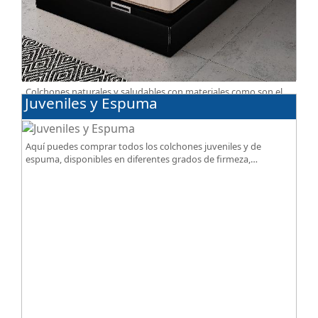
Colchones naturales y saludables con materiales como son el
Juveniles y Espuma
algodón, lana, BIO, soja, lino. Gran calidad, descanso
excepcional al mejor precio.
Aquí puedes comprar todos los colchones juveniles y de
espuma, disponibles en diferentes grados de firmeza,
excelente relación calidad-precio.