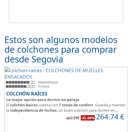
Estos son algunos modelos
de colchones para comprar
desde Segovia
Adaptabilidad
Firmeza
COLCHÓN RAÍCES
La mejor opción para dormir en pareja
El
colchón Raices
cuenta con
7 zonas de confort
. Guarda y manten
la
independencia de lechos
, un buen colchón para dormir en
264.74
€
pareja.
407.29€
-35.00%
Las personas calurosas agradecerán su tejido 3D y la gran
transpirabilidad que nos brinda este modelo.