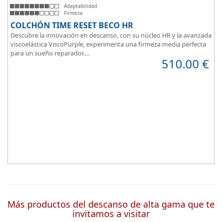
Adaptabilidad
Firmeza
COLCHÓN TIME RESET BECO HR
Descubre la innovación en descanso, con su núcleo HR y la avanzada
viscoelástica ViscoPurple, experimenta una firmeza media perfecta
para un sueño reparador.
510.00
€
Disfruta de su transpirabilidad y gran adaptabilidad, diseñado para
brindarte confort en cada momento. Además, es válido para camas
articuladas, ofreciendo versatilidad sin igual.
Más productos del descanso de alta gama que te
invitamos a visitar