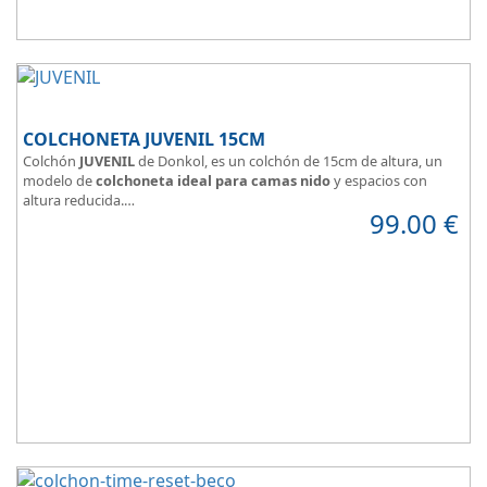
COLCHONETA JUVENIL 15CM
Colchón
JUVENIL
de Donkol, es un colchón de 15cm de altura, un
modelo de
colchoneta ideal para camas nido
y espacios con
altura reducida.
99.00
€
Con
núcleo de espuma de alta densidad HR
.
Los clientes que buscan
colchones baratos online
suelen elegir
este modelo, en lugar de comprar una espuma a medida a la que
después tienen que añadir una funda a medida.