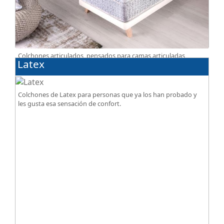
Colchones articulados, pensados para camas articuladas
Latex
eléctricas. Tienen un diseño especialmente pensado para este
tipo de bases.
Colchones de Latex para personas que ya los han probado y
les gusta esa sensación de confort.