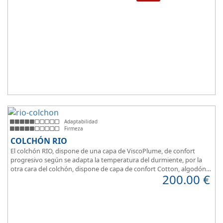
dormir.
Adaptabilidad
Firmeza
COLCHÓN RIO
El colchón RIO, dispone de una capa de ViscoPlume, de confort
progresivo según se adapta la temperatura del durmiente, por la
otra cara del colchón, dispone de capa de confort Cotton, algodón
200.00
€
100% que brinda una sensación de confort inmediata.