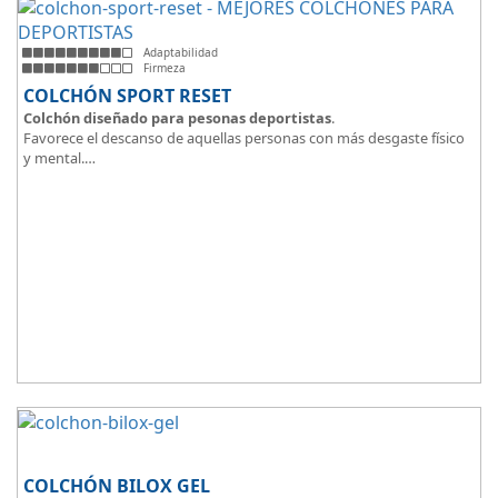
Adaptabilidad
Firmeza
COLCHÓN SPORT RESET
Colchón diseñado para pesonas deportistas
.
Favorece el descanso de aquellas personas con más desgaste físico
y mental.
Tejido ThermicalDUO Warm® + Extraible con cremallera
Tejido ThermicalDUO Fresh®
CoolFoam® mecanizada R-TECH® 50K de -
firmeza media
.
CoolFoam® Mecanizada, Base Articulada 35K
Tejido antideslizante
COLCHÓN BILOX GEL