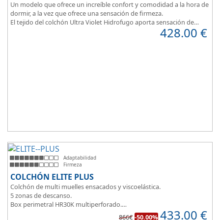
Un modelo que ofrece un increíble confort y comodidad a la hora de
dormir, a la vez que ofrece una sensación de firmeza.
El tejido del colchón Ultra Violet Hidrofugo aporta sensación de
428.00
€
frescor.
Sus capas de ViscoEnergy facilitan la relajación muscular y evita los
puntos de presión.
Transpirable, Hipoalergénico, Independencia de Lechos, Ergonómico
La alta gama del descanso al mejor precio.
Adaptabilidad
Firmeza
COLCHÓN ELITE PLUS
Colchón de multi muelles ensacados y viscoelástica.
5 zonas de descanso.
Box perimetral HR30K multiperforado.
433.00
€
Para personas que buscan la comodidad y confort a la hora de
866€
-50.00%