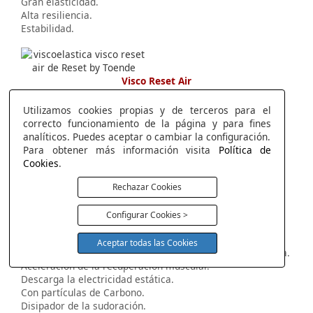
Gran elasticidad.
Alta resiliencia.
Estabilidad.
Visco Reset Air
Máxima Frescura con la más alta elasticidad.
Máximo termo regulador.
Utilizamos cookies propias y de terceros para el
Efecto nube.
correcto funcionamiento de la página y para fines
Máxima frescura.
analíticos. Puedes aceptar o cambiar la configuración.
Alta Transpirabilidad.
Para obtener más información visita
Política de
Disipa la humedad.
Cookies
.
La más alta elasticidad.
Rechazar Cookies
Configurar Cookies >
Visco Reset Carbono
Aceptar todas las Cookies
Recuperación muscular y descarga la electricidad estática.
Aceleración de la recuperación muscular.
Descarga la electricidad estática.
Con partículas de Carbono.
Disipador de la sudoración.