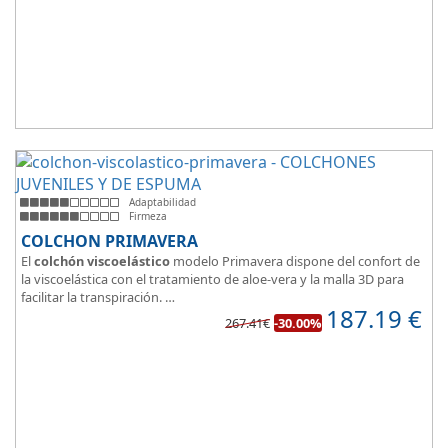
Adaptabilidad
Firmeza
COLCHON PRIMAVERA
El
colchón viscoelástico
modelo Primavera dispone del confort de
la viscoelástica con el tratamiento de aloe-vera y la malla 3D para
facilitar la transpiración.
187.19
€
Según medida del colchón estamos hablando tanto de un colchón
267.41€
-30.00%
juvenil, como de matrimonio.
Su
núcleo de espuma de alta densidad HR
unido a los cm de
viscoelástica hacen que sea u modelo adaptable a todo tipo de
personas.