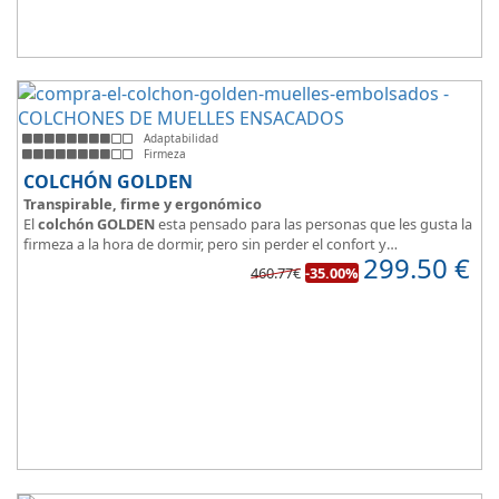
Adaptabilidad
Firmeza
COLCHÓN GOLDEN
Transpirable, firme y ergonómico
El
colchón GOLDEN
esta pensado para las personas que les gusta la
firmeza a la hora de dormir, pero sin perder el confort y
299.50
€
adaptabilidad que nos ofrece la viscoelástica.
460.77€
-35.00%
Su excelente diseño, suave tejido e independencia de lechos,
perfecto para dormir solo en en pareja.