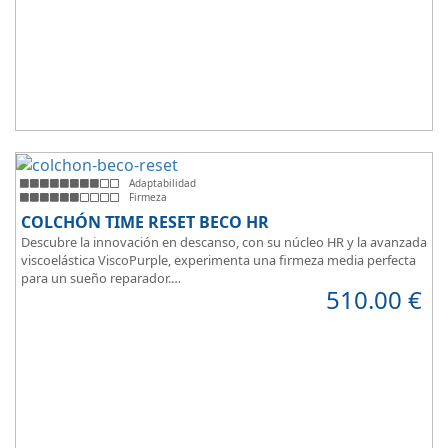
Adaptabilidad
Firmeza
COLCHÓN TIME RESET BECO HR
Descubre la innovación en descanso, con su núcleo HR y la avanzada
viscoelástica ViscoPurple, experimenta una firmeza media perfecta
para un sueño reparador.
510.00
€
Disfruta de su transpirabilidad y gran adaptabilidad, diseñado para
brindarte confort en cada momento. Además, es válido para camas
articuladas, ofreciendo versatilidad sin igual.