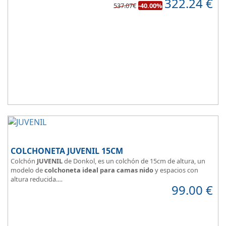
322.24
€
de confort.
537.07€
-40.00%
COLCHONETA JUVENIL 15CM
Colchón
JUVENIL
de Donkol, es un colchón de 15cm de altura, un
modelo de
colchoneta ideal para camas nido
y espacios con
altura reducida.
99.00
€
Con
núcleo de espuma de alta densidad HR
.
Los clientes que buscan
colchones baratos online
suelen elegir
este modelo, en lugar de comprar una espuma a medida a la que
después tienen que añadir una funda a medida.