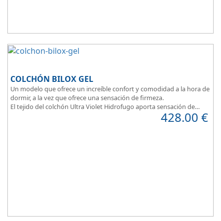
COLCHÓN BILOX GEL
Un modelo que ofrece un increíble confort y comodidad a la hora de
dormir, a la vez que ofrece una sensación de firmeza.
El tejido del colchón Ultra Violet Hidrofugo aporta sensación de
428.00
€
frescor.
Sus capas de ViscoEnergy facilitan la relajación muscular y evita los
puntos de presión.
Transpirable, Hipoalergénico, Independencia de Lechos, Ergonómico
La alta gama del descanso al mejor precio.