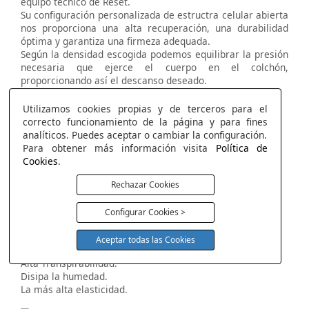
equipo técnico de Reset.
Su configuración personalizada de estructra celular abierta
nos proporciona una alta recuperación, una durabilidad
óptima y garantiza una firmeza adequada.
Según la densidad escogida podemos equilibrar la presión
necesaria que ejerce el cuerpo en el colchón,
proporcionando así el descanso deseado.
Soporte y ergonómico.
Alta transpirabilidad.
Utilizamos cookies propias y de terceros para el
Gran elasticidad.
correcto funcionamiento de la página y para fines
Alta resiliencia.
analíticos. Puedes aceptar o cambiar la configuración.
Estabilidad.
Para obtener más información visita
Política de
Cookies
.
Rechazar Cookies
Visco Reset Air
Máxima Frescura con la más alta elasticidad.
Configurar Cookies >
Máximo termo regulador.
Efecto nube.
Aceptar todas las Cookies
Máxima frescura.
Alta Transpirabilidad.
Disipa la humedad.
La más alta elasticidad.