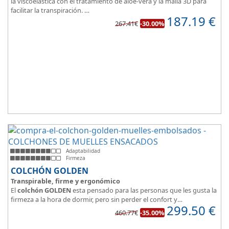
la viscoelástica con el tratamiento de aloe-vera y la malla 3D para
facilitar la transpiración.
187.19
€
Según medida del colchón estamos hablando tanto de un colchón
267.41€
-30.00%
juvenil, como de matrimonio.
Su
núcleo de espuma de alta densidad HR
unido a los cm de
viscoelástica hacen que sea u modelo adaptable a todo tipo de
personas.
Adaptabilidad
Firmeza
COLCHÓN GOLDEN
Transpirable, firme y ergonómico
El
colchón GOLDEN
esta pensado para las personas que les gusta la
firmeza a la hora de dormir, pero sin perder el confort y
299.50
€
adaptabilidad que nos ofrece la viscoelástica.
460.77€
-35.00%
Su excelente diseño, suave tejido e independencia de lechos,
perfecto para dormir solo en en pareja.