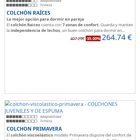
Adaptabilidad
Firmeza
COLCHÓN RAÍCES
La mejor opción para dormir en pareja
El
colchón Raices
cuenta con
7 zonas de confort
. Guarda y manten
la
independencia de lechos
, un buen colchón para dormir en
264.74
€
pareja.
407.29€
-35.00%
Las personas calurosas agradecerán su tejido 3D y la gran
transpirabilidad que nos brinda este modelo.
Adaptabilidad
Firmeza
COLCHON PRIMAVERA
El
colchón viscoelástico
modelo Primavera dispone del confort de