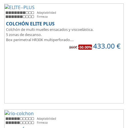
Adaptabilidad
Firmeza
COLCHÓN ELITE PLUS
Colchón de multi muelles ensacados y viscoelástica.
5 zonas de descanso.
Box perimetral HR30K multiperforado.
433.00
€
Para personas que buscan la comodidad y confort a la hora de
866€
-50.00%
dormir.
Adaptabilidad
Firmeza