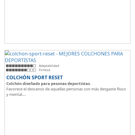
Adaptabilidad
Firmeza
COLCHÓN SPORT RESET
Colchón diseñado para pesonas deportistas
.
Favorece el descanso de aquellas personas con más desgaste físico
y mental.
Tejido ThermicalDUO Warm® + Extraible con cremallera
Tejido ThermicalDUO Fresh®
CoolFoam® mecanizada R-TECH® 50K de -
firmeza media
.
CoolFoam® Mecanizada, Base Articulada 35K
Tejido antideslizante