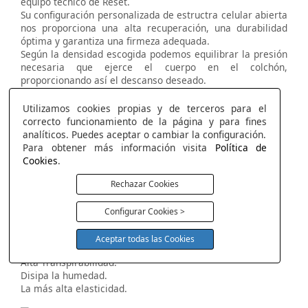
equipo técnico de Reset.
Su configuración personalizada de estructra celular abierta
nos proporciona una alta recuperación, una durabilidad
óptima y garantiza una firmeza adequada.
Según la densidad escogida podemos equilibrar la presión
necesaria que ejerce el cuerpo en el colchón,
proporcionando así el descanso deseado.
Soporte y ergonómico.
Alta transpirabilidad.
Utilizamos cookies propias y de terceros para el
Gran elasticidad.
correcto funcionamiento de la página y para fines
Alta resiliencia.
analíticos. Puedes aceptar o cambiar la configuración.
Estabilidad.
Para obtener más información visita
Política de
Cookies
.
Rechazar Cookies
Visco Reset Air
Máxima Frescura con la más alta elasticidad.
Configurar Cookies >
Máximo termo regulador.
Efecto nube.
Aceptar todas las Cookies
Máxima frescura.
Alta Transpirabilidad.
Disipa la humedad.
La más alta elasticidad.