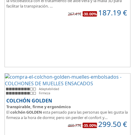
la viscoelástica con el tratamiento de aloe-vera y la malla 3D para
facilitar la transpiración.
187.19
€
Según medida del colchón estamos hablando tanto de un colchón
267.41€
-30.00%
juvenil, como de matrimonio.
Su
núcleo de espuma de alta densidad HR
unido a los cm de
viscoelástica hacen que sea u modelo adaptable a todo tipo de
personas.
Adaptabilidad
Firmeza
COLCHÓN GOLDEN
Transpirable, firme y ergonómico
El
colchón GOLDEN
esta pensado para las personas que les gusta la
firmeza a la hora de dormir, pero sin perder el confort y
299.50
€
adaptabilidad que nos ofrece la viscoelástica.
460.77€
-35.00%
Su excelente diseño, suave tejido e independencia de lechos,
perfecto para dormir solo en en pareja.