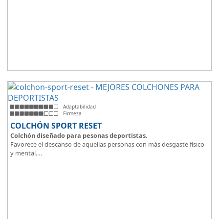
Adaptabilidad
Firmeza
COLCHÓN SPORT RESET
Colchón diseñado para pesonas deportistas
.
Favorece el descanso de aquellas personas con más desgaste físico
y mental.
Tejido ThermicalDUO Warm® + Extraible con cremallera
Tejido ThermicalDUO Fresh®
CoolFoam® mecanizada R-TECH® 50K de -
firmeza media
.
CoolFoam® Mecanizada, Base Articulada 35K
Tejido antideslizante