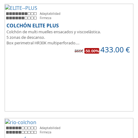
Adaptabilidad
Firmeza
COLCHÓN ELITE PLUS
Colchón de multi muelles ensacados y viscoelástica.
5 zonas de descanso.
Box perimetral HR30K multiperforado.
433.00
€
Para personas que buscan la comodidad y confort a la hora de
866€
-50.00%
dormir.
Adaptabilidad
Firmeza