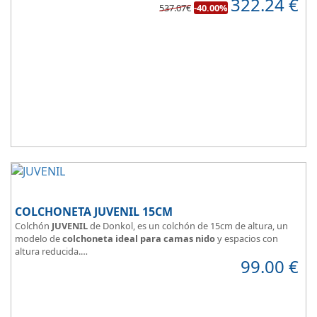
322.24
€
de confort.
537.07€
-40.00%
COLCHONETA JUVENIL 15CM
Colchón
JUVENIL
de Donkol, es un colchón de 15cm de altura, un
modelo de
colchoneta ideal para camas nido
y espacios con
altura reducida.
99.00
€
Con
núcleo de espuma de alta densidad HR
.
Los clientes que buscan
colchones baratos online
suelen elegir
este modelo, en lugar de comprar una espuma a medida a la que
después tienen que añadir una funda a medida.