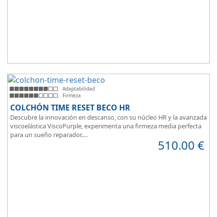
Adaptabilidad
Firmeza
COLCHÓN TIME RESET BECO HR
Descubre la innovación en descanso, con su núcleo HR y la avanzada
viscoelástica ViscoPurple, experimenta una firmeza media perfecta
para un sueño reparador.
510.00
€
Disfruta de su transpirabilidad y gran adaptabilidad, diseñado para
brindarte confort en cada momento. Además, es válido para camas
articuladas, ofreciendo versatilidad sin igual.