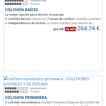
Adaptabilidad
Firmeza
COLCHÓN RAÍCES
La mejor opción para dormir en pareja
El
colchón Raices
cuenta con
7 zonas de confort
. Guarda y manten
la
independencia de lechos
, un buen colchón para dormir en
264.74
€
pareja.
407.29€
-35.00%
Las personas calurosas agradecerán su tejido 3D y la gran
transpirabilidad que nos brinda este modelo.
Adaptabilidad
Firmeza
COLCHON PRIMAVERA
El
colchón viscoelástico
modelo Primavera dispone del confort de