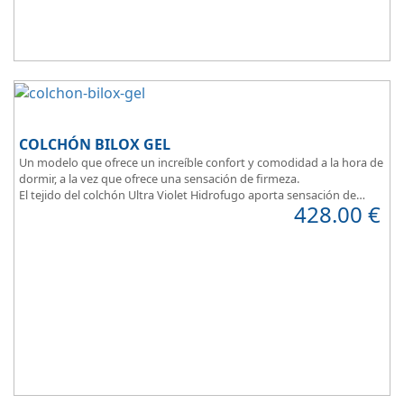
COLCHÓN BILOX GEL
Un modelo que ofrece un increíble confort y comodidad a la hora de
dormir, a la vez que ofrece una sensación de firmeza.
El tejido del colchón Ultra Violet Hidrofugo aporta sensación de
428.00
€
frescor.
Sus capas de ViscoEnergy facilitan la relajación muscular y evita los
puntos de presión.
Transpirable, Hipoalergénico, Independencia de Lechos, Ergonómico
La alta gama del descanso al mejor precio.