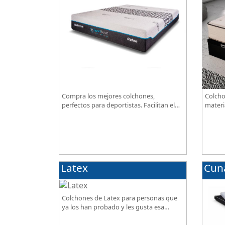
Compra los mejores colchones,
Colcho
perfectos para deportistas. Facilitan el
materi
descanso a personas que practican
BIO, so
deporte, SportReset ayuda a recuperar
excepc
energía
Latex
Cun
Colchones de Latex para personas que
ya los han probado y les gusta esa
sensación de confort.