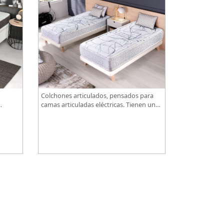
Colchones articulados, pensados para
camas articuladas eléctricas. Tienen un
de
diseño especialmente pensado para este
-
tipo de bases.