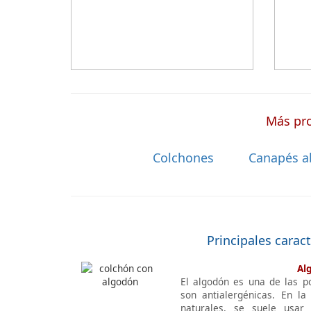
a medida a la que después tienen que
añadir una funda a medida.
Más pro
Colchones
Canapés a
Principales carac
Al
El algodón es una de las p
son antialergénicas. En la
naturales, se suele usar