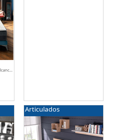
nuestra tienda, necesitas saber ¿qué son
los micromuelles?
lcance,
Articulados