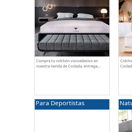
Compra tu colchón viscoelástico en
Colcho
nuestra tienda de Coslada, entrega
Coslad
gratuita. Te asesoramos y ayudamos a
combin
elegir el modelo según tus necesidades.
transp
alta g
Para Deportistas
Nat