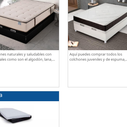
nes naturales y saludables con
Aquí puedes comprar todos los
ales como son el algodón, lana,
colchones juveniles y de espuma,
ja, lino. Gran calidad, descanso
disponibles en diferentes grados 
ional al mejor precio.
firmeza, excelente relación calidad
precio.
a