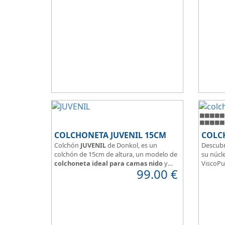
Hidrofugo aporta sensación de frescor.
y confor
Sus capas de ViscoEnergy facilitan la
relajación muscular y evita los puntos de
presión.
Transpirable, Hipoalergénico, Independencia
de Lechos, Ergonómico
La alta gama del descanso al mejor precio.
COLCHONETA JUVENIL 15CM
COLC
Colchón
JUVENIL
de Donkol, es un
Descubr
colchón de 15cm de altura, un modelo de
su núcle
colchoneta ideal para camas nido
y
ViscoPu
99.00
€
espacios con altura reducida.
media p
Con
núcleo de espuma de alta
Disfruta
densidad HR
.
adaptab
Los clientes que buscan
colchones
confort
baratos online
suelen elegir este
válido 
modelo, en lugar de comprar una espuma
versatil