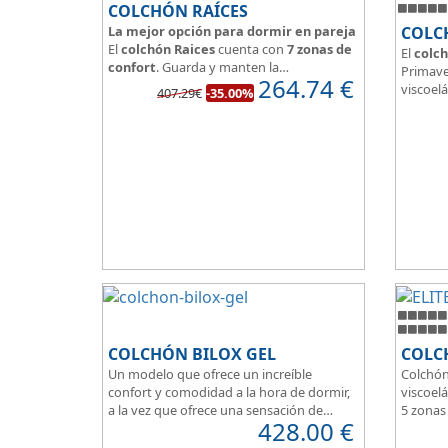
COLCHÓN RAÍCES
La mejor opción para dormir en pareja
COLC
El
colchón Raices
cuenta con
7 zonas de
El
colch
confort
. Guarda y manten la
Primave
264.74
€
independencia de lechos
, un buen
viscoelá
407.29€
-35.00%
colchón para dormir en pareja.
vera y l
Las personas calurosas agradecerán su
transpi
tejido 3D y la gran transpirabilidad que
Según m
nos brinda este modelo.
habland
como d
Su
núcl
HR
unid
que sea
de pers
COLCHÓN BILOX GEL
COLCH
Un modelo que ofrece un increíble
Colchón
confort y comodidad a la hora de dormir,
viscoelá
a la vez que ofrece una sensación de
5 zonas
428.00
€
firmeza.
Box per
El tejido del colchón Ultra Violet
Para pe