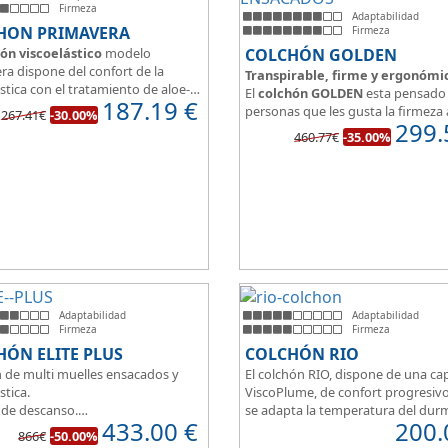
Firmeza
Adaptabilidad
HON PRIMAVERA
Firmeza
ón viscoelástico
modelo
COLCHÓN GOLDEN
ra dispone del confort de la
Transpirable, firme y ergonómi
stica con el tratamiento de aloe-
El
colchón GOLDEN
esta pensado 
187.19
€
a malla 3D para facilitar la
personas que les gusta la firmeza 
267.41€
-30.00%
ración.
299.
hora de dormir, pero sin perder el
460.77€
-35.00%
edida del colchón estamos
y adaptabilidad que nos ofrece la
o tanto de un colchón juvenil,
viscoelástica.
e matrimonio.
Su excelente diseño, suave tejido 
eo de espuma de alta densidad
independencia de lechos, perfecto
o a los cm de viscoelástica hacen
dormir solo en en pareja.
 u modelo adaptable a todo tipo
onas.
Adaptabilidad
Adaptabilidad
Firmeza
Firmeza
ÓN ELITE PLUS
COLCHÓN RIO
 de multi muelles ensacados y
El colchón RIO, dispone de una ca
stica.
ViscoPlume, de confort progresiv
 de descanso.
se adapta la temperatura del dur
433.00
€
200.
imetral HR30K multiperforado.
por la otra cara del colchón, disp
866€
-50.00%
rsonas que buscan la comodidad
capa de confort Cotton, algodón