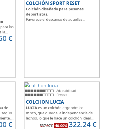
COLCHÓN SPORT RESET
Colchón diseñado para pesonas
deportistas
.
Favorece el descanso de aquellas
co
personas con más desgaste físico y
para las
mental.
a la
Tejido ThermicalDUO Warm® + Extraible
50
€
 confort
con cremallera
Tejido ThermicalDUO Fresh®
CoolFoam® mecanizada R-TECH® 50K de
e
-
firmeza media
.
 para
CoolFoam® Mecanizada, Base Articulada
35K
Tejido antideslizante
Adaptabilidad
Firmeza
COLCHON LUCIA
pa de
LUCIA
es un colchón ergonómico
o según
mixto, que guarda la independencia de
miente,
lechos, lo que le hace un colchón ideal
00
€
322.24
€
one de
para camas de matrimonio, además es
537.07€
-40.00%
 100%
muy transpirable, y dispone de 7 zonas de