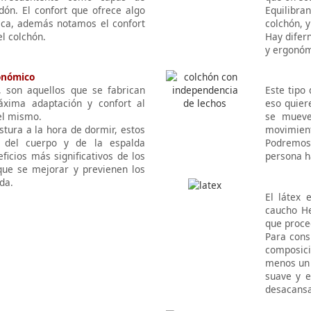
odón. El confort que ofrece algo
Equilibra
ica, además notamos el confort
colchón, 
l colchón.
Hay difern
y ergonóm
onómico
 son aquellos que se fabrican
Este tipo
xima adaptación y confort al
eso quier
el mismo.
se mueve
stura a la hora de dormir, estos
movimien
l del cuerpo y de la espalda
Podremos 
ficios más significativos de los
persona h
ue se mejorar y previenen los
da.
El látex 
caucho He
que proce
Para cons
composici
menos un 
suave y e
desacansa