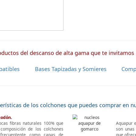
ductos del descanso de alta gama que te invitamos a
batibles
Bases Tapizadas y Somieres
Comp
terísticas de los colchones que puedes comprar en n
godón.
ocas fibras naturales 100% que
Aquapur e
 composición de los colchones
son unas 
 frecuentente como capas de
que ofrec