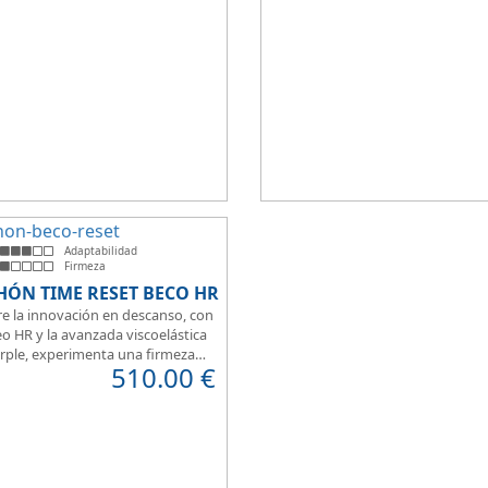
t a la hora de dormir.
que brinda una sensación de conf
inmediata.
Adaptabilidad
Firmeza
HÓN TIME RESET BECO HR
e la innovación en descanso, con
o HR y la avanzada viscoelástica
rple, experimenta una firmeza
510.00
€
erfecta para un sueño reparador.
 de su transpirabilidad y gran
ilidad, diseñado para brindarte
 en cada momento. Además, es
para camas articuladas, ofreciendo
idad sin igual.