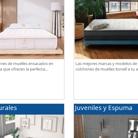
nes de muelles ensacados en
Las mejores marcas y modelos de
a que ofrecen la perfecta
colchones de muelles bonell a tu a
ación de firmeza, confort,
gran calidad al mejor precio.
iración, con acabados premium de
ama.
urales
Juveniles y Espuma