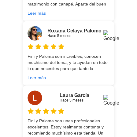
matrimonio con canapé. Aparte del buen
asesoramiento que ofrecen,
Leer más
personalizando totalmente las
necesidades de cada uno, es que son tan
agradables y tan cercanas que la
Roxana Celaya Palomo
experiencia es fantástica. Puntualizar
Hace 5 meses
también que los chicos que nos trajeron y
montaron todo lo hicieron perfectamente,
preocupados por que quedase
Fini y Paloma son increíbles, conocen
perfectamente y a nuestro gusto, además
muchísimo del tema, y te ayudan en todo
muy rápidos. Volveremos a contar con
lo que necesites para que tanto la
ellos para futuras compras. Muchas
experiencia de compra como el producto
gracias!
Leer más
que estés necesitando sean los mejores.
Por otra parte, Ali y Dani hicieron un
trabajo impecable en el transporte y
Laura García
montaje, unos chicos encantadores. Hace
Hace 5 meses
5 años conocí la tienda, y vuelvo
encantada de contar con su asesoría y
buenos productos. Gracias a todo el
Fini y Paloma son unas profesionales
equipo.
excelentes. Estoy realmente contenta y
recomiendo muchísimo esta tienda. Un