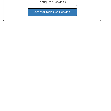
Configurar Cookies >
Aceptar todas las Cookies
COLCHONERIA DUERMECOL
Av de la Cañada 13
28823 - Coslada
Madrid
Política Cookies
Aviso Legal