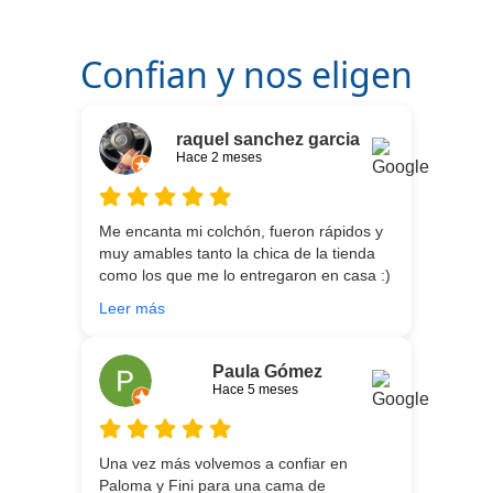
Confian y nos eligen
raquel sanchez garcia
Hace 2 meses
Me encanta mi colchón, fueron rápidos y
muy amables tanto la chica de la tienda
como los que me lo entregaron en casa :)
He vuelto a comprar colchón para mi hijo
Leer más
meses después:) son todos un encanto y
aparte de la calidad de los colchones y
canapé, una entrega rapidísima y fácil
Paula Gómez
comunicación con los repartidores que lo
Hace 5 meses
traen y montan :) encantada
Una vez más volvemos a confiar en
Paloma y Fini para una cama de