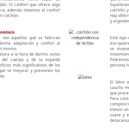
odón. El confort que ofrece algo
Equilibra
ica, además notamos el confort
colchón, 
l colchón.
Hay difern
y ergonóm
onómico
 son aquellos que se fabrican
Este tipo
xima adaptación y confort al
eso quier
el mismo.
se mueve
stura a la hora de dormir, estos
movimien
l del cuerpo y de la espalda
Podremos 
ficios más significativos de los
persona h
ue se mejorar y previenen los
da.
El látex 
caucho He
que proce
Para cons
composici
menos un 
suave y e
desacansa