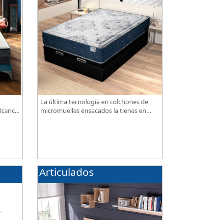
La última tecnología en colchones de
lcance,
micromuelles ensacados la tienes en
nuestra tienda, necesitas saber ¿qué son
los micromuelles?
Articulados
de