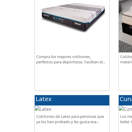
Compra los mejores colchones,
Colcho
perfectos para deportistas. Facilitan el
materi
descanso a personas que practican
BIO, so
deporte, SportReset ayuda a recuperar
excepc
energía
Latex
Cun
Colchones de Latex para personas que
Los me
ya los han probado y les gusta esa
bebé. G
sensación de confort.