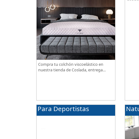
combin
transp
alta g
Compra tu colchón viscoelástico en
nuestra tienda de Coslada, entrega
gratuita. Te asesoramos y ayudamos a
elegir el modelo según tus necesidades.
Para Deportistas
Nat