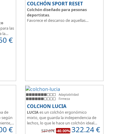
COLCHÓN SPORT RESET
Colchón diseñado para pesonas
deportistas
.
Favorece el descanso de aquellas
co
personas con más desgaste físico y
para las
mental.
a la
Tejido ThermicalDUO Warm® + Extraible
50
€
 confort
con cremallera
Tejido ThermicalDUO Fresh®
CoolFoam® mecanizada R-TECH® 50K de
e
-
firmeza media
.
 para
CoolFoam® Mecanizada, Base Articulada
35K
Tejido antideslizante
Adaptabilidad
Firmeza
COLCHON LUCIA
pa de
LUCIA
es un colchón ergonómico
o según
mixto, que guarda la independencia de
miente,
lechos, lo que le hace un colchón ideal
00
€
322.24
€
one de
para camas de matrimonio, además es
537.07€
-40.00%
 100%
muy transpirable, y dispone de 7 zonas de