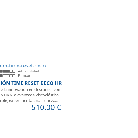
t a la hora de dormir.
que brinda una sensación de conf
inmediata.
Adaptabilidad
Firmeza
HÓN TIME RESET BECO HR
e la innovación en descanso, con
o HR y la avanzada viscoelástica
rple, experimenta una firmeza
510.00
€
erfecta para un sueño reparador.
 de su transpirabilidad y gran
ilidad, diseñado para brindarte
 en cada momento. Además, es
para camas articuladas, ofreciendo
idad sin igual.