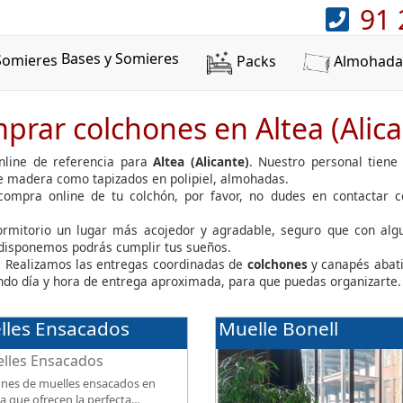
91 
Bases y Somieres
Packs
Almohada
prar colchones en Altea (Alica
line de referencia para
Altea (Alicante)
. Nuestro personal tiene
de madera como tapizados en polipiel, almohadas.
 compra online de tu colchón, por favor, no dudes en contactar 
dormitorio un lugar más acojedor y agradable, seguro que con al
 disponemos podrás cumplir tus sueños.
 Realizamos las entregas coordinadas de
colchones
y canapés abat
jando día y hora de entrega aproximada, para que puedas organizarte.
lles Ensacados
Muelle Bonell
nes de muelles ensacados en
a que ofrecen la perfecta