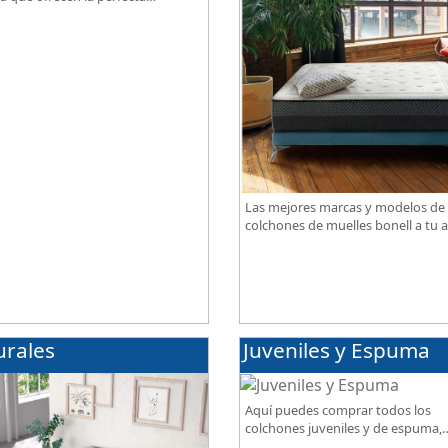
ación de firmeza, confort,
iración, con acabados premium de
ama.
Las mejores marcas y modelos de
colchones de muelles bonell a tu a
gran calidad al mejor precio.
urales
Juveniles y Espuma
Aquí puedes comprar todos los
colchones juveniles y de espuma,
disponibles en diferentes grados 