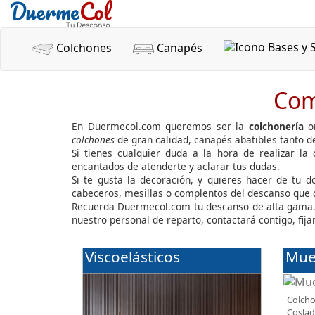
Colchones
Canapés
Com
En Duermecol.com queremos ser la
colchonería
on
colchones
de gran calidad, canapés abatibles tanto 
Si tienes cualquier duda a la hora de realizar la
encantados de atenderte y aclarar tus dudas.
Si te gusta la decoración, y quieres hacer de tu 
cabeceros, mesillas o complentos del descanso que
Recuerda Duermecol.com tu descanso de alta gama.
nuestro personal de reparto, contactará contigo, fi
Viscoelásticos
Mue
Colcho
Coslad