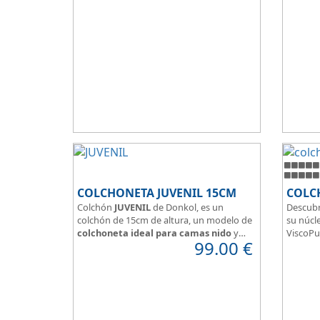
Hidrofugo aporta sensación de frescor.
y confor
Sus capas de ViscoEnergy facilitan la
relajación muscular y evita los puntos de
presión.
Transpirable, Hipoalergénico, Independencia
de Lechos, Ergonómico
La alta gama del descanso al mejor precio.
COLCHONETA JUVENIL 15CM
COLC
Colchón
JUVENIL
de Donkol, es un
Descubr
colchón de 15cm de altura, un modelo de
su núcle
colchoneta ideal para camas nido
y
ViscoPu
99.00
€
espacios con altura reducida.
media p
Con
núcleo de espuma de alta
Disfruta
densidad HR
.
adaptab
Los clientes que buscan
colchones
confort
baratos online
suelen elegir este
válido 
modelo, en lugar de comprar una espuma
versatil