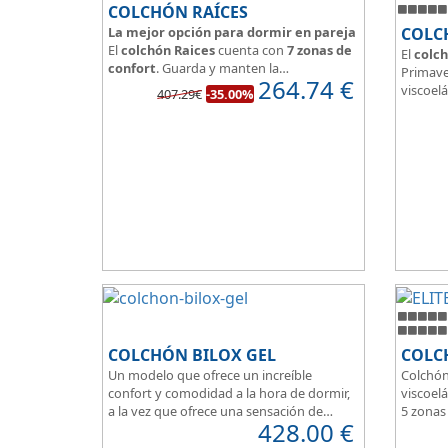
COLCHÓN RAÍCES
La mejor opción para dormir en pareja
COLC
El
colchón Raices
cuenta con
7 zonas de
El
colch
confort
. Guarda y manten la
Primave
264.74
€
independencia de lechos
, un buen
viscoelá
407.29€
-35.00%
colchón para dormir en pareja.
vera y l
Las personas calurosas agradecerán su
transpi
tejido 3D y la gran transpirabilidad que
Según m
nos brinda este modelo.
habland
como d
Su
núcl
HR
unid
que sea
de pers
COLCHÓN BILOX GEL
COLCH
Un modelo que ofrece un increíble
Colchón
confort y comodidad a la hora de dormir,
viscoelá
a la vez que ofrece una sensación de
5 zonas
428.00
€
firmeza.
Box per
El tejido del colchón Ultra Violet
Para pe