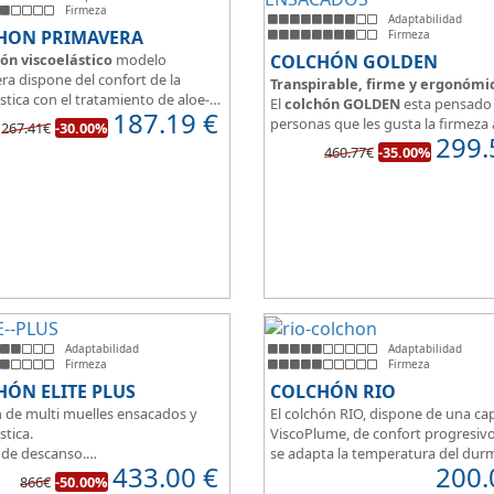
Firmeza
Adaptabilidad
HON PRIMAVERA
Firmeza
ón viscoelástico
modelo
COLCHÓN GOLDEN
ra dispone del confort de la
Transpirable, firme y ergonómi
stica con el tratamiento de aloe-
El
colchón GOLDEN
esta pensado 
187.19
€
a malla 3D para facilitar la
personas que les gusta la firmeza 
267.41€
-30.00%
ración.
299.
hora de dormir, pero sin perder el
460.77€
-35.00%
edida del colchón estamos
y adaptabilidad que nos ofrece la
o tanto de un colchón juvenil,
viscoelástica.
e matrimonio.
Su excelente diseño, suave tejido 
eo de espuma de alta densidad
independencia de lechos, perfecto
o a los cm de viscoelástica hacen
dormir solo en en pareja.
 u modelo adaptable a todo tipo
onas.
Adaptabilidad
Adaptabilidad
Firmeza
Firmeza
ÓN ELITE PLUS
COLCHÓN RIO
 de multi muelles ensacados y
El colchón RIO, dispone de una ca
stica.
ViscoPlume, de confort progresiv
 de descanso.
se adapta la temperatura del dur
433.00
€
200.
imetral HR30K multiperforado.
por la otra cara del colchón, disp
866€
-50.00%
rsonas que buscan la comodidad
capa de confort Cotton, algodón