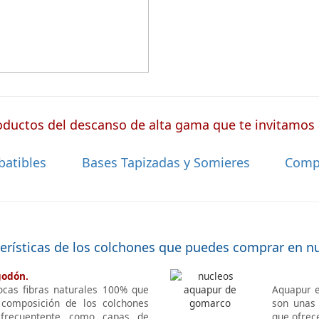
ductos del descanso de alta gama que te invitamos a
batibles
Bases Tapizadas y Somieres
Comp
terísticas de los colchones que puedes comprar en n
godón.
ocas fibras naturales 100% que
Aquapur e
 composición de los colchones
son unas 
 frecuentente como capas de
que ofrec