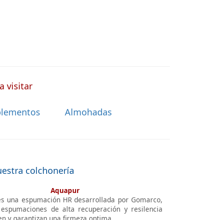
 visitar
lementos
Almohadas
uestra colchonería
Aquapur
s una espumación HR desarrollada por Gomarco,
espumaciones de alta recuperación y resilencia
en y garantizan una firmeza optima.