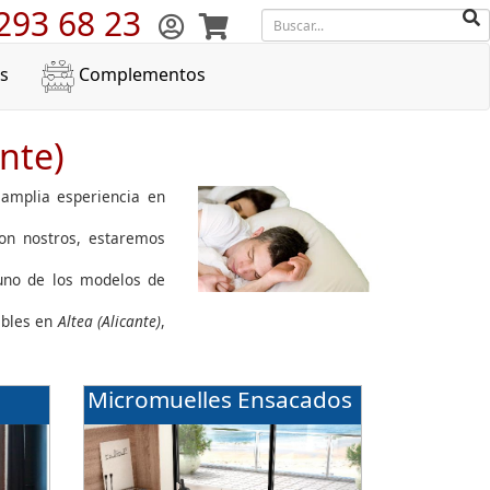
293 68 23
s
Complementos
nte)
 amplia esperiencia en
con nostros, estaremos
guno de los modelos de
ibles en
Altea (Alicante)
,
Micromuelles Ensacados