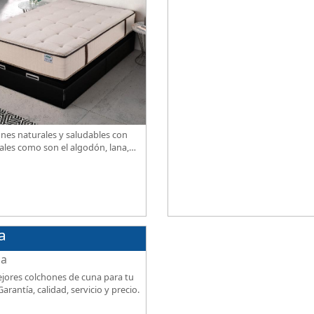
firmeza, excelente relación calidad
precio.
nes naturales y saludables con
ales como son el algodón, lana,
ja, lino. Gran calidad, descanso
ional al mejor precio.
a
jores colchones de cuna para tu
arantía, calidad, servicio y precio.