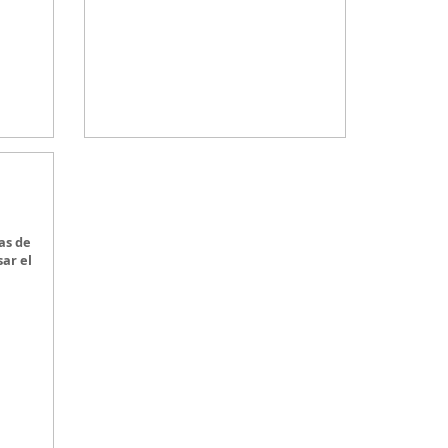
o.
puedas
personalizar a tu gusto todos
cuerda
los detalles
y de esta forma
decorar tu
las de
habitación
.
uedas
MONACO Serie 2, elegancia y diseño en tu
dormitorio.
as de
ar el
on el