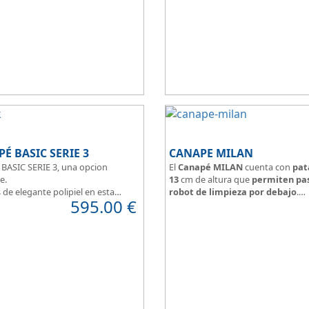
 en pequeñas estancias.
para ofrecerte la base del descans
do en tres modernos colores que
Todo unido a
el mejor precio
, re
 un toque natural y mucha luz en
que además disponemos de formu
torio juvenil.
financiación a medida para que p
 lateral.
comprar a plazos.
É BASIC SERIE 3
CANAPE MILAN
BASIC SERIE 3, una opcion
El
Canapé MILAN
cuenta con
pat
e.
13
cm de altura que
permiten pas
de elegante polipiel en esta
robot de limpieza por debajo
.
595.00
€
odemos optar a tejidos que
Tapa tapizada perímetro a juego c
 personalidad, calided y
arcón, centro en rejilla 3D
a.
Arcón tapizado color a elegir.
pizada en malla 3D