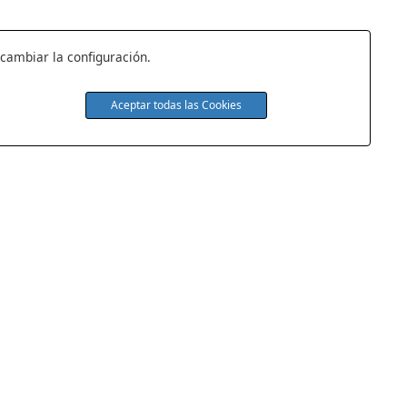
 cambiar la configuración.
Aceptar todas las Cookies
s
Quiénes Somos
Tienda de Colchones
idad
Contacto
iones
Colchones Baratos