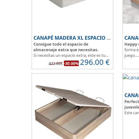
CANAPÉ MADERA XL ESPACIO EXTRA
CANA
Consigue todo el espacio de
Happy
almacenaje extra que necesitas.
forma e
Si necesitas un espacio extra, este es tu
juego.
296.00
€
canapé de madera, conseguirás sacar el
Modelo 
422.86€
-30.00%
máximo partido a tu dormitorio.
33cm.
La
tapa esta reforzada
y es muy
El tapiz
transpirable, fabricada con tejido 3D y
aumenta
tapizada en elegante color gris.
El cajón, con laterales gruesos, está
pegado al suelo, lo que facilita que el
CANA
polvo no se acumule debajo de la cama.
Perfect
Disponible en 5 colores de madera
:
juvenil
Blanco, ártico, cambrian, wengue y
Este ca
cerezo.
solución
habitaci
dimensi
Con esq