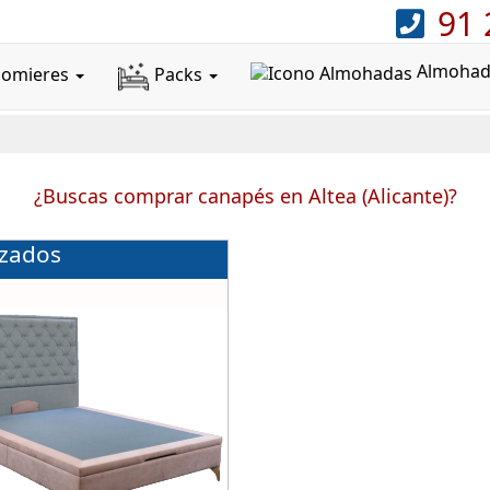
91 
Almoha
Somieres
Packs
¿Buscas comprar canapés en Altea (Alicante)?
izados