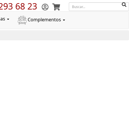
293 68 23
das
Complementos