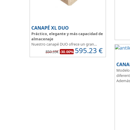
el paso
Fabrica
aportan
un dormi
Apertura
CANAPÉ XL DUO
Práctico, elegante y más capacidad de
almacenaje
Nuestro canapé DUO ofrece un gran
595.23
€
espacio de almacenaje.
850.33€
-30.00%
Su división interna facilita su instalación,
te permite colocar y distribuir mucho
CANAP
mejor todo lo que quieres guardar.
Asegura la firmeza y calidad en el
Modelo 
descanso.
diferent
Además 
gama, p
denotan
eleganci
Tapa ta