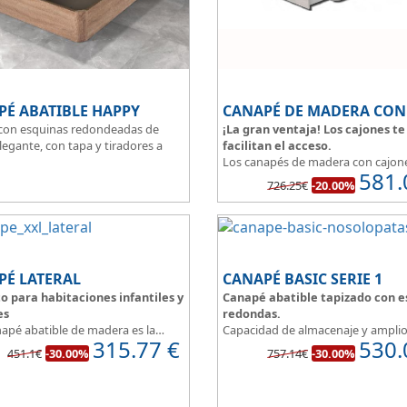
PÉ ABATIBLE HAPPY
con esquinas redondeadas de
¡La gran ventaja! Los cajones te
legante, con tapa y tiradores a
facilitan el acceso.
Los canapés de madera con cajon
581.
al suelo con una altura total de
permiten tener un espacio multiu
726.25€
-20.00%
de las ventajas que nos ofrecen e
ado de la tapa en malla 3D
puedes disponer y acceder a lo qu
 la transpirabilidad.
almacenado en los cajones aunque
cama este ocupada.
Este canapé de cama práctico y fu
permite guardar lo que quieras si
PÉ LATERAL
CANAPÉ BASIC SERIE 1
entre polvo, así tus cosas estarán
o para habitaciones infantiles y
Canapé abatible tapizado con e
protegidas.
es
redondas.
napé abatible de madera es la
Capacidad de almacenaje y ampli
315.77
€
530.
 ideal para el almacenaje de
catálogo de tapicerias a elegir, p
451.1€
-30.00%
757.14€
-30.00%
ones infantiles o de reducidas
crear un canape a nuestro gusto.
ones.
BASIC, una magnifica opción.
uinas redondeadas, que facilitan
Diseño, elegancia y funcionalidad