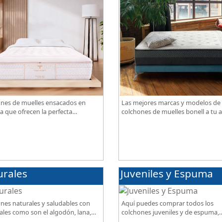
nes de muelles ensacados en
Las mejores marcas y modelos de
a que ofrecen la perfecta
colchones de muelles bonell a tu a
ación de firmeza, confort,
gran calidad al mejor precio.
iración, con acabados premium de
ama.
urales
Juveniles y Espuma
nes naturales y saludables con
Aquí puedes comprar todos los
ales como son el algodón, lana,
colchones juveniles y de espuma,
ja, lino. Gran calidad, descanso
disponibles en diferentes grados 