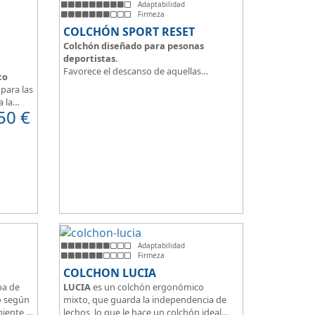
Adaptabilidad
Firmeza
COLCHÓN SPORT RESET
Colchón diseñado para pesonas
deportistas
.
Favorece el descanso de aquellas
co
personas con más desgaste físico y
para las
mental.
a la
Tejido ThermicalDUO Warm® + Extraible
50
€
 confort
con cremallera
Tejido ThermicalDUO Fresh®
CoolFoam® mecanizada R-TECH® 50K de
e
-
firmeza media
.
 para
CoolFoam® Mecanizada, Base Articulada
35K
Tejido antideslizante
Adaptabilidad
Firmeza
COLCHON LUCIA
pa de
LUCIA
es un colchón ergonómico
o según
mixto, que guarda la independencia de
miente,
lechos, lo que le hace un colchón ideal