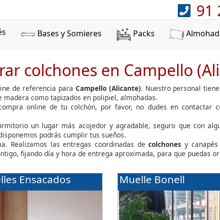
91 
és
Bases y Somieres
Packs
Almohad
ar colchones en Campello (Ali
ine de referencia para
Campello (Alicante)
. Nuestro personal tien
de madera como tapizados en polipiel, almohadas.
 compra online de tu colchón, por favor, no dudes en contactar 
dormitorio un lugar más acojedor y agradable, seguro que con al
 disponemos podrás cumplir tus sueños.
a. Realizamos las entregas coordinadas de
colchones
y canapés 
ontigo, fijando día y hora de entrega aproximada, para que puedas or
lles Ensacados
Muelle Bonell