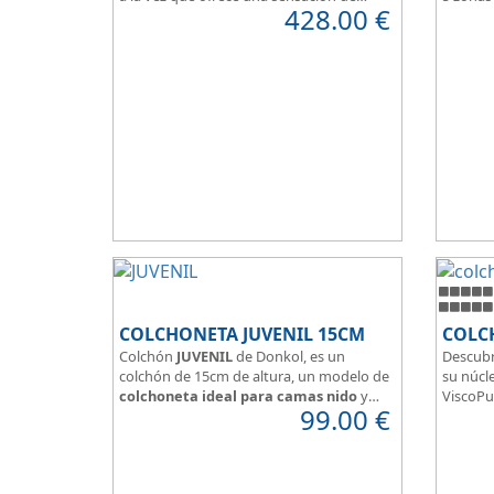
428.00
€
firmeza.
Box per
El tejido del colchón Ultra Violet
Para pe
Hidrofugo aporta sensación de frescor.
y confor
Sus capas de ViscoEnergy facilitan la
relajación muscular y evita los puntos de
presión.
Transpirable, Hipoalergénico, Independencia
de Lechos, Ergonómico
La alta gama del descanso al mejor precio.
COLCHONETA JUVENIL 15CM
COLC
Colchón
JUVENIL
de Donkol, es un
Descubr
colchón de 15cm de altura, un modelo de
su núcle
colchoneta ideal para camas nido
y
ViscoPu
99.00
€
espacios con altura reducida.
media p
Con
núcleo de espuma de alta
Disfruta
densidad HR
.
adaptab
Los clientes que buscan
colchones
confort