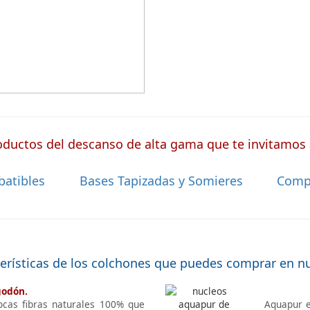
para camas articuladas, ofreciendo
idad sin igual.
ductos del descanso de alta gama que te invitamos a
batibles
Bases Tapizadas y Somieres
Comp
terísticas de los colchones que puedes comprar en n
godón.
ocas fibras naturales 100% que
Aquapur e