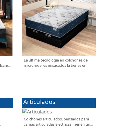
La última tecnología en colchones de
lcance,
micromuelles ensacados la tienes en
nuestra tienda, necesitas saber ¿qué son
los micromuelles?
Articulados
Colchones articulados, pensados para
camas articuladas eléctricas. Tienen un
de
diseño especialmente pensado para este