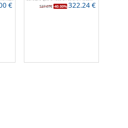
00
€
322.24
€
one de
para camas de matrimonio, además es
537.07€
-40.00%
 100%
muy transpirable, y dispone de 7 zonas de
ort
confort.