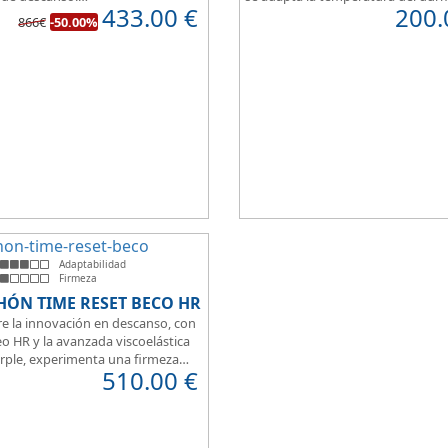
433.00
€
200.
imetral HR30K multiperforado.
por la otra cara del colchón, disp
866€
-50.00%
rsonas que buscan la comodidad
capa de confort Cotton, algodón
t a la hora de dormir.
que brinda una sensación de conf
inmediata.
Adaptabilidad
Firmeza
HÓN TIME RESET BECO HR
e la innovación en descanso, con
o HR y la avanzada viscoelástica
rple, experimenta una firmeza
510.00
€
erfecta para un sueño reparador.
 de su transpirabilidad y gran
ilidad, diseñado para brindarte
 en cada momento. Además, es