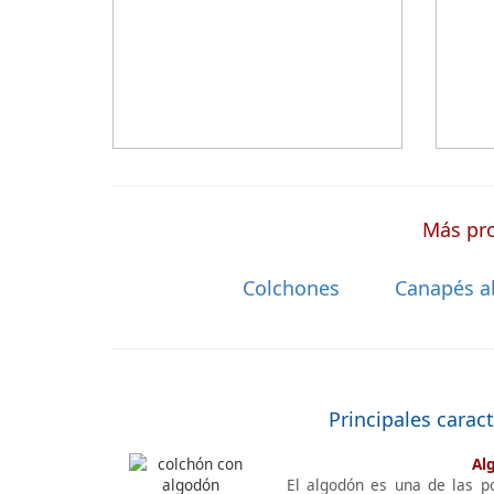
baratos online
suelen elegir este
válido 
modelo, en lugar de comprar una espuma
versatil
a medida a la que después tienen que
añadir una funda a medida.
Más pro
Colchones
Canapés a
Principales carac
Al
El algodón es una de las p