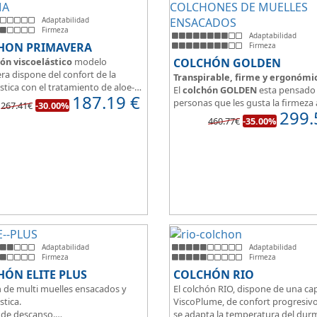
Adaptabilidad
Firmeza
Adaptabilidad
HON PRIMAVERA
Firmeza
ón viscoelástico
modelo
COLCHÓN GOLDEN
ra dispone del confort de la
Transpirable, firme y ergonómi
stica con el tratamiento de aloe-
El
colchón GOLDEN
esta pensado 
187.19
€
a malla 3D para facilitar la
personas que les gusta la firmeza 
267.41€
-30.00%
ración.
299.
hora de dormir, pero sin perder el
460.77€
-35.00%
edida del colchón estamos
y adaptabilidad que nos ofrece la
o tanto de un colchón juvenil,
viscoelástica.
e matrimonio.
Su excelente diseño, suave tejido 
eo de espuma de alta densidad
independencia de lechos, perfecto
o a los cm de viscoelástica hacen
dormir solo en en pareja.
 u modelo adaptable a todo tipo
onas.
Adaptabilidad
Adaptabilidad
Firmeza
Firmeza
ÓN ELITE PLUS
COLCHÓN RIO
 de multi muelles ensacados y
El colchón RIO, dispone de una ca
stica.
ViscoPlume, de confort progresiv
 de descanso.
se adapta la temperatura del dur