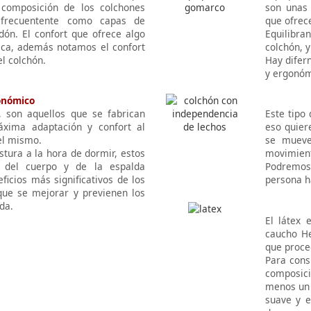
 composición de los colchones
son unas 
 frecuentente como capas de
que ofrec
odón. El confort que ofrece algo
Equilibra
ica, además notamos el confort
colchón, 
l colchón.
Hay difern
y ergonóm
onómico
 son aquellos que se fabrican
Este tipo
xima adaptación y confort al
eso quier
el mismo.
se mueve
stura a la hora de dormir, estos
movimien
l del cuerpo y de la espalda
Podremos 
ficios más significativos de los
persona h
ue se mejorar y previenen los
da.
El látex 
caucho He
que proce
Para cons
composici
menos un 
suave y e