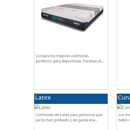
excepc
Compra los mejores colchones,
perfectos para deportistas. Facilitan el
descanso a personas que practican
deporte, SportReset ayuda a recuperar
energía
Latex
Cun
Colchones de Latex para personas que
Los me
ya los han probado y les gusta esa
bebé. G
sensación de confort.