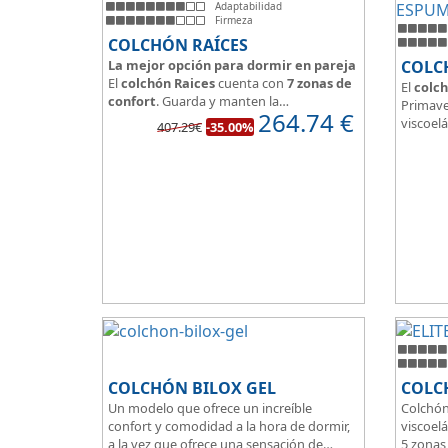
Adaptabilidad
Firmeza
COLCHÓN RAÍCES
La mejor opción para dormir en pareja
COLC
El
colchón Raices
cuenta con
7 zonas de
El
colch
confort
. Guarda y manten la
Primave
264.74
€
independencia de lechos
, un buen
viscoelá
407.29€
-35.00%
colchón para dormir en pareja.
vera y l
Las personas calurosas agradecerán su
transpi
tejido 3D y la gran transpirabilidad que
Según m
nos brinda este modelo.
habland
como d
Su
núcl
HR
unid
que sea
de pers
COLCHÓN BILOX GEL
COLCH
Un modelo que ofrece un increíble
Colchón
confort y comodidad a la hora de dormir,
viscoelá
a la vez que ofrece una sensación de
5 zonas