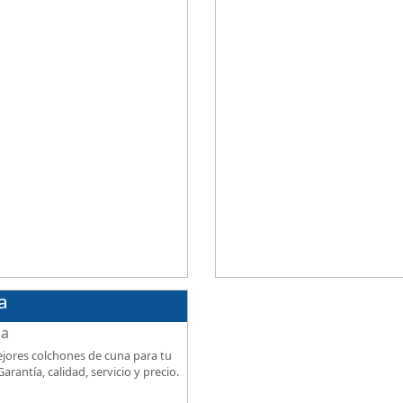
ional al mejor precio.
firmeza, excelente relación calidad
precio.
a
jores colchones de cuna para tu
arantía, calidad, servicio y precio.