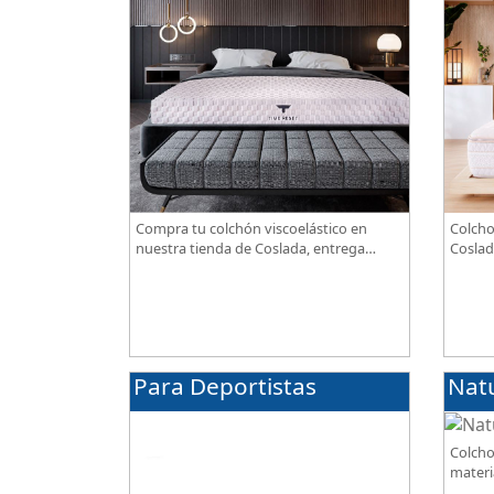
Compra tu colchón viscoelástico en
Colcho
nuestra tienda de Coslada, entrega
Coslad
gratuita. Te asesoramos y ayudamos a
combin
elegir el modelo según tus necesidades.
transp
alta g
Para Deportistas
Nat
Colcho
materi
BIO, so