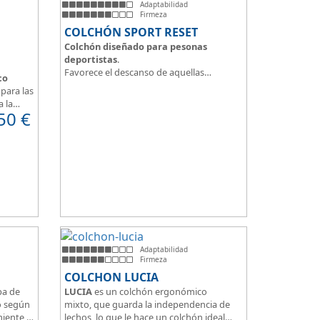
Adaptabilidad
Firmeza
COLCHÓN SPORT RESET
Colchón diseñado para pesonas
deportistas
.
Favorece el descanso de aquellas
co
personas con más desgaste físico y
para las
mental.
a la
Tejido ThermicalDUO Warm® + Extraible
50
€
 confort
con cremallera
Tejido ThermicalDUO Fresh®
CoolFoam® mecanizada R-TECH® 50K de
e
-
firmeza media
.
 para
CoolFoam® Mecanizada, Base Articulada
35K
Tejido antideslizante
Adaptabilidad
Firmeza
COLCHON LUCIA
pa de
LUCIA
es un colchón ergonómico
o según
mixto, que guarda la independencia de
miente,
lechos, lo que le hace un colchón ideal