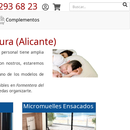
293 68 23
Complementos
ra (Alicante)
o personal tiene amplia
con nostros, estaremos
guno de los modelos de
ibles en
Formentera del
edas organizarte.
Micromuelles Ensacados