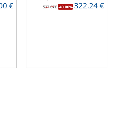
00
€
322.24
€
one de
para camas de matrimonio, además es
537.07€
-40.00%
 100%
muy transpirable, y dispone de 7 zonas de
ort
confort.