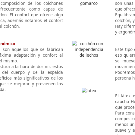
 composición de los colchones
son unas 
 frecuentente como capas de
que ofrec
odón. El confort que ofrece algo
Equilibra
ica, además notamos el confort
colchón, 
l colchón.
Hay difern
y ergonóm
onómico
 son aquellos que se fabrican
Este tipo
xima adaptación y confort al
eso quier
el mismo.
se mueve
stura a la hora de dormir, estos
movimien
l del cuerpo y de la espalda
Podremos 
ficios más significativos de los
persona h
ue se mejorar y previenen los
da.
El látex 
caucho He
que proce
Para cons
composici
menos un 
suave y e