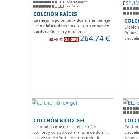
Adaptabilidad
Firmeza
COLCHÓN RAÍCES
La mejor opción para dormir en pareja
COLC
El
colchón Raices
cuenta con
7 zonas de
El
colch
confort
. Guarda y manten la
Primave
264.74
€
independencia de lechos
, un buen
viscoelá
407.29€
-35.00%
colchón para dormir en pareja.
vera y l
Las personas calurosas agradecerán su
transpi
tejido 3D y la gran transpirabilidad que
Según m
nos brinda este modelo.
habland
como d
Su
núcl
HR
unid
que sea
de pers
COLCHÓN BILOX GEL
COLCH
Un modelo que ofrece un increíble
Colchón
confort y comodidad a la hora de dormir,
viscoelá
a la vez que ofrece una sensación de
5 zonas