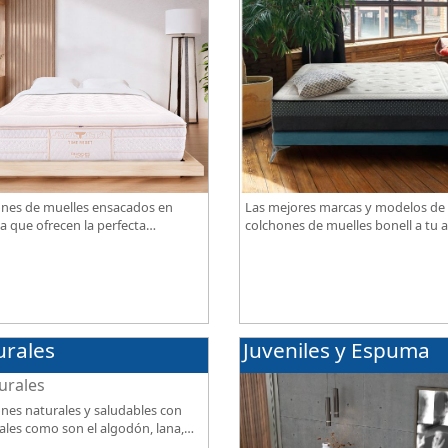
nes de muelles ensacados en
Las mejores marcas y modelos de
a que ofrecen la perfecta
colchones de muelles bonell a tu a
ación de firmeza, confort,
gran calidad al mejor precio.
iración, con acabados premium de
ama.
urales
Juveniles y Espuma
nes naturales y saludables con
ales como son el algodón, lana,
ja, lino. Gran calidad, descanso