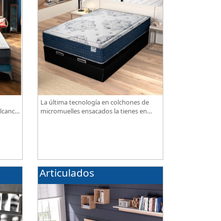
La última tecnología en colchones de
lcance,
micromuelles ensacados la tienes en
nuestra tienda, necesitas saber ¿qué son
los micromuelles?
Articulados