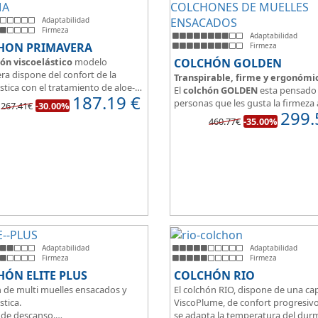
Adaptabilidad
Firmeza
Adaptabilidad
HON PRIMAVERA
Firmeza
ón viscoelástico
modelo
COLCHÓN GOLDEN
ra dispone del confort de la
Transpirable, firme y ergonómi
stica con el tratamiento de aloe-
El
colchón GOLDEN
esta pensado 
187.19
€
a malla 3D para facilitar la
personas que les gusta la firmeza 
267.41€
-30.00%
ración.
299.
hora de dormir, pero sin perder el
460.77€
-35.00%
edida del colchón estamos
y adaptabilidad que nos ofrece la
o tanto de un colchón juvenil,
viscoelástica.
e matrimonio.
Su excelente diseño, suave tejido 
eo de espuma de alta densidad
independencia de lechos, perfecto
o a los cm de viscoelástica hacen
dormir solo en en pareja.
 u modelo adaptable a todo tipo
onas.
Adaptabilidad
Adaptabilidad
Firmeza
Firmeza
ÓN ELITE PLUS
COLCHÓN RIO
 de multi muelles ensacados y
El colchón RIO, dispone de una ca
stica.
ViscoPlume, de confort progresiv
 de descanso.
se adapta la temperatura del dur