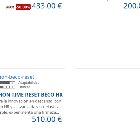
433.00
€
200.
imetral HR30K multiperforado.
por la otra cara del colchón, disp
866€
-50.00%
rsonas que buscan la comodidad
capa de confort Cotton, algodón
t a la hora de dormir.
que brinda una sensación de conf
inmediata.
Adaptabilidad
Firmeza
HÓN TIME RESET BECO HR
e la innovación en descanso, con
o HR y la avanzada viscoelástica
rple, experimenta una firmeza
510.00
€
erfecta para un sueño reparador.
 de su transpirabilidad y gran
ilidad, diseñado para brindarte
 en cada momento. Además, es