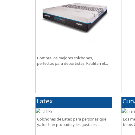
excepc
Compra los mejores colchones,
perfectos para deportistas. Facilitan el
descanso a personas que practican
deporte, SportReset ayuda a recuperar
energía
Latex
Cun
Colchones de Latex para personas que
Los me
ya los han probado y les gusta esa
bebé. G
sensación de confort.