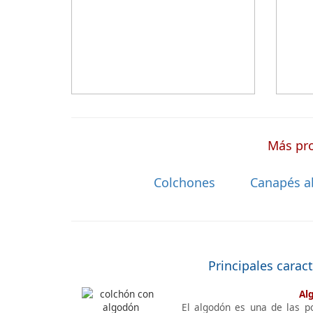
baratos online
suelen elegir este
válido 
modelo, en lugar de comprar una espuma
versatil
a medida a la que después tienen que
añadir una funda a medida.
Más pro
Colchones
Canapés a
Principales carac
Al
El algodón es una de las p