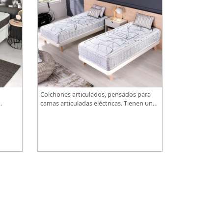
Colchones articulados, pensados para
camas articuladas eléctricas. Tienen un
de
diseño especialmente pensado para este
-
tipo de bases.