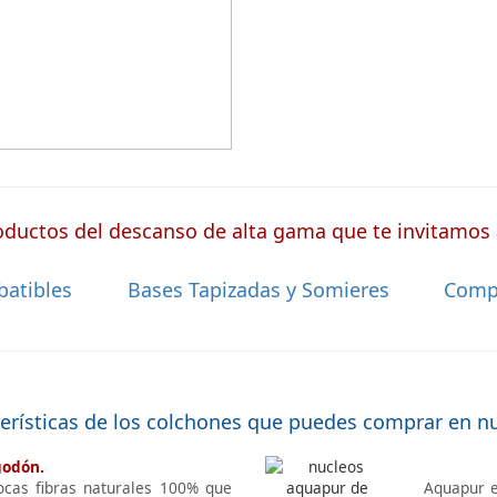
para camas articuladas, ofreciendo
idad sin igual.
ductos del descanso de alta gama que te invitamos a
batibles
Bases Tapizadas y Somieres
Comp
terísticas de los colchones que puedes comprar en n
godón.
ocas fibras naturales 100% que
Aquapur e