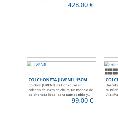
428.00
€
firmeza.
Box per
El tejido del colchón Ultra Violet
Para pe
Hidrofugo aporta sensación de frescor.
y confor
Sus capas de ViscoEnergy facilitan la
relajación muscular y evita los puntos de
presión.
Transpirable, Hipoalergénico, Independencia
de Lechos, Ergonómico
La alta gama del descanso al mejor precio.
COLCHONETA JUVENIL 15CM
COLC
Colchón
JUVENIL
de Donkol, es un
Descubr
colchón de 15cm de altura, un modelo de
su núcle
colchoneta ideal para camas nido
y
ViscoPu
99.00
€
espacios con altura reducida.
media p
Con
núcleo de espuma de alta
Disfruta
densidad HR
.
adaptab
Los clientes que buscan
colchones
confort