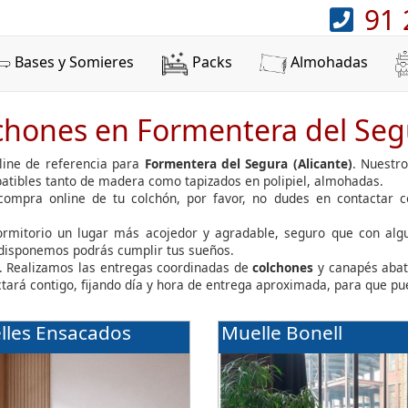
91 
Bases y Somieres
Packs
Almohadas
hones en Formentera del Segu
ine de referencia para
Formentera del Segura (Alicante)
. Nuestr
atibles tanto de madera como tapizados en polipiel, almohadas.
 compra online de tu colchón, por favor, no dudes en contactar 
dormitorio un lugar más acojedor y agradable, seguro que con al
 disponemos podrás cumplir tus sueños.
 Realizamos las entregas coordinadas de
colchones
y canapés abat
ctará contigo, fijando día y hora de entrega aproximada, para que pu
lles Ensacados
Muelle Bonell