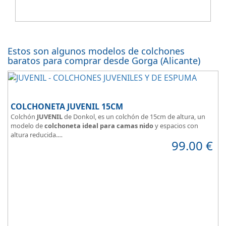
Estos son algunos modelos de colchones
baratos para comprar desde Gorga (Alicante)
COLCHONETA JUVENIL 15CM
Colchón
JUVENIL
de Donkol, es un colchón de 15cm de altura, un
modelo de
colchoneta ideal para camas nido
y espacios con
altura reducida.
99.00
€
Con
núcleo de espuma de alta densidad HR
.
Los clientes que buscan
colchones baratos online
suelen elegir
este modelo, en lugar de comprar una espuma a medida a la que
después tienen que añadir una funda a medida.