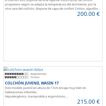
progresivo según se adapta la temperatura del durmiente, por la
otra cara del colchón, dispone de capa de confort Cotton, algodón
200.00
€
100% que brinda una sensación de confort inmediata.
Adaptabilidad
Firmeza
COLCHÓN JUVENIL WASIN 17
Este modelo juvenil en altura de 17cm encaja muy bien en
habitaciones infantiles.
Hipoalergénico, transpirable y ergonómico.
215.00
€
Suave y elegante tejido Strech360g de Bilox.