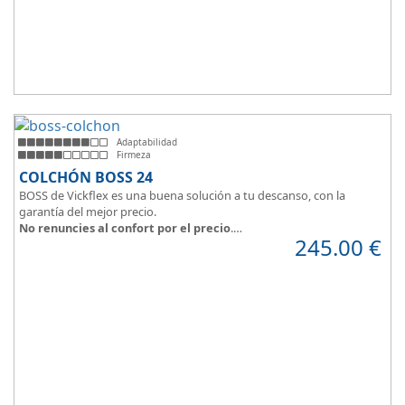
Adaptabilidad
Firmeza
COLCHÓN BOSS 24
BOSS de Vickflex es una buena solución a tu descanso, con la
garantía del mejor precio.
No renuncies al confort por el precio
.
245.00
€
Disfruta este colchón de
núcleo firme y resistente
que combinado
con su material viscoelástico ViscoPlume en ambas caras y algodón
en cara de verano, consigue
máximo confort
y un descanso
reparador con una
firmeza media
.
Altura +/- 24cm