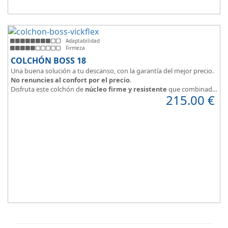
Adaptabilidad
Firmeza
COLCHÓN BOSS 18
Una buena solución a tu descanso, con la garantía del mejor precio.
No renuncies al confort por el precio
.
Disfruta este colchón de
núcleo firme y resistente
que combinado
215.00
€
con el material viscoelástico ViscoPlume en ambas caras y algodón
en cara de verano, consigue un descanso reparador y
máximo
confort
con una
firmeza media
.
Altura +/- 18cm