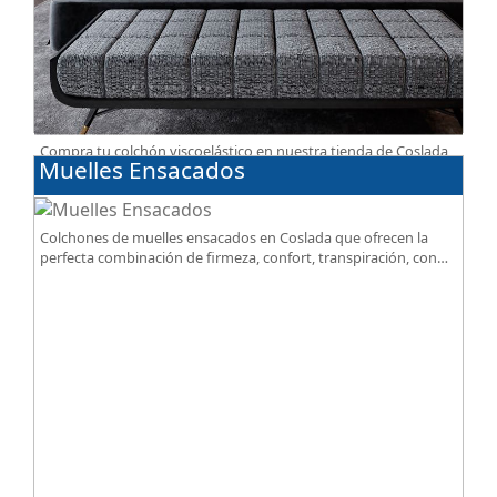
Compra tu colchón viscoelástico en nuestra tienda de Coslada,
Muelles Ensacados
entrega gratuita. Te asesoramos y ayudamos a elegir el modelo
según tus necesidades.
Colchones de muelles ensacados en Coslada que ofrecen la
perfecta combinación de firmeza, confort, transpiración, con
acabados premium de alta gama.