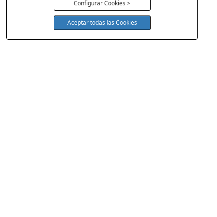
Configurar Cookies >
Aceptar todas las Cookies
COLCHONERIA DUERMECOL
Av de la Cañada 13
28823 - Coslada
Madrid
Política Cookies
Aviso Legal