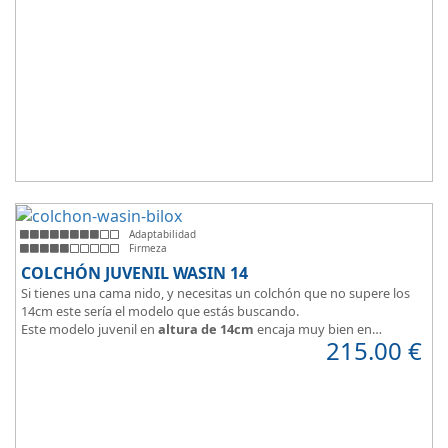
Adaptabilidad
Firmeza
COLCHÓN JUVENIL WASIN 14
Si tienes una cama nido, y necesitas un colchón que no supere los
14cm este sería el modelo que estás buscando.
Este modelo juvenil en
altura de 14cm
encaja muy bien en
215.00
€
habitaciones infantiles.
Hipoalergénico, transpirable y ergonómico.
Suave y elegante tejido Strech360g de Bilox.