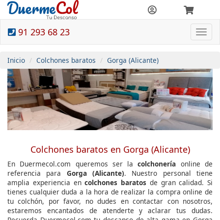
91 293 68 23
Togg
navi
Inicio
Colchones baratos
Gorga (Alicante)
Colchones baratos en Gorga (Alicante)
En Duermecol.com queremos ser la
colchonería
online de
referencia para
Gorga (Alicante)
. Nuestro personal tiene
amplia experiencia en
colchones baratos
de gran calidad. Si
tienes cualquier duda a la hora de realizar la compra online de
tu colchón, por favor, no dudes en contactar con nosotros,
estaremos encantados de atenderte y aclarar tus dudas.
Recuerda Duermecol.com tu descanso de alta gama en Gorga