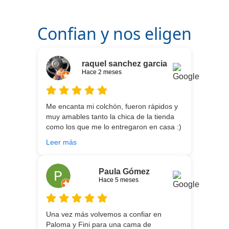
Confian y nos eligen
raquel sanchez garcia
Hace 2 meses
Me encanta mi colchón, fueron rápidos y
muy amables tanto la chica de la tienda
como los que me lo entregaron en casa :)
He vuelto a comprar colchón para mi hijo
Leer más
meses después:) son todos un encanto y
aparte de la calidad de los colchones y
canapé, una entrega rapidísima y fácil
Paula Gómez
comunicación con los repartidores que lo
Hace 5 meses
traen y montan :) encantada
Una vez más volvemos a confiar en
Paloma y Fini para una cama de