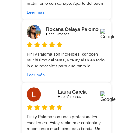
matrimonio con canapé. Aparte del buen
asesoramiento que ofrecen,
Leer más
personalizando totalmente las
necesidades de cada uno, es que son tan
agradables y tan cercanas que la
Roxana Celaya Palomo
experiencia es fantástica. Puntualizar
Hace 5 meses
también que los chicos que nos trajeron y
montaron todo lo hicieron perfectamente,
preocupados por que quedase
Fini y Paloma son increíbles, conocen
perfectamente y a nuestro gusto, además
muchísimo del tema, y te ayudan en todo
muy rápidos. Volveremos a contar con
lo que necesites para que tanto la
ellos para futuras compras. Muchas
experiencia de compra como el producto
gracias!
Leer más
que estés necesitando sean los mejores.
Por otra parte, Ali y Dani hicieron un
trabajo impecable en el transporte y
Laura García
montaje, unos chicos encantadores. Hace
Hace 5 meses
5 años conocí la tienda, y vuelvo
encantada de contar con su asesoría y
buenos productos. Gracias a todo el
Fini y Paloma son unas profesionales
equipo.
excelentes. Estoy realmente contenta y
recomiendo muchísimo esta tienda. Un