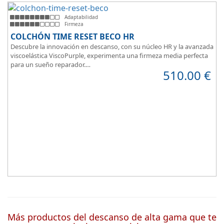
Adaptabilidad
Firmeza
COLCHÓN TIME RESET BECO HR
Descubre la innovación en descanso, con su núcleo HR y la avanzada
viscoelástica ViscoPurple, experimenta una firmeza media perfecta
para un sueño reparador.
510.00
€
Disfruta de su transpirabilidad y gran adaptabilidad, diseñado para
brindarte confort en cada momento. Además, es válido para camas
articuladas, ofreciendo versatilidad sin igual.
Más productos del descanso de alta gama que te