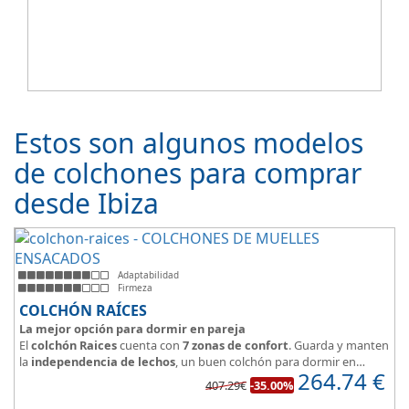
Estos son algunos modelos
de colchones para comprar
desde Ibiza
Adaptabilidad
Firmeza
COLCHÓN RAÍCES
La mejor opción para dormir en pareja
El
colchón Raices
cuenta con
7 zonas de confort
. Guarda y manten
la
independencia de lechos
, un buen colchón para dormir en
264.74
€
pareja.
407.29€
-35.00%
Las personas calurosas agradecerán su tejido 3D y la gran