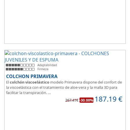
transpirabilidad que nos brinda este modelo.
Adaptabilidad
Firmeza
COLCHON PRIMAVERA
El
colchón viscoelástico
modelo Primavera dispone del confort de
la viscoelástica con el tratamiento de aloe-vera y la malla 3D para
facilitar la transpiración.
187.19
€
Según medida del colchón estamos hablando tanto de un colchón
267.41€
-30.00%
juvenil, como de matrimonio.
Su
núcleo de espuma de alta densidad HR
unido a los cm de
viscoelástica hacen que sea u modelo adaptable a todo tipo de
personas.