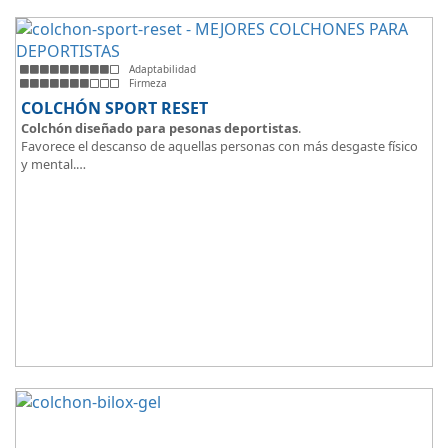
Adaptabilidad
Firmeza
COLCHÓN SPORT RESET
Colchón diseñado para pesonas deportistas
.
Favorece el descanso de aquellas personas con más desgaste físico
y mental.
Tejido ThermicalDUO Warm® + Extraible con cremallera
Tejido ThermicalDUO Fresh®
CoolFoam® mecanizada R-TECH® 50K de -
firmeza media
.
CoolFoam® Mecanizada, Base Articulada 35K
Tejido antideslizante