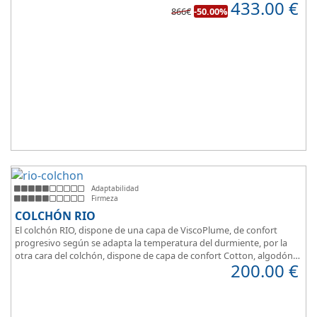
433.00
€
Para personas que buscan la comodidad y confort a la hora de
866€
-50.00%
dormir.
Adaptabilidad
Firmeza
COLCHÓN RIO
El colchón RIO, dispone de una capa de ViscoPlume, de confort
progresivo según se adapta la temperatura del durmiente, por la
otra cara del colchón, dispone de capa de confort Cotton, algodón
200.00
€
100% que brinda una sensación de confort inmediata.