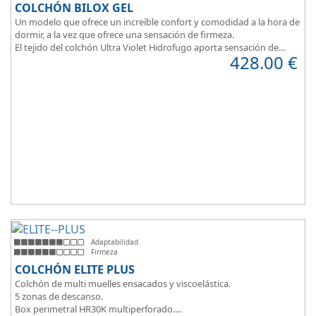
COLCHÓN BILOX GEL
Un modelo que ofrece un increíble confort y comodidad a la hora de
dormir, a la vez que ofrece una sensación de firmeza.
El tejido del colchón Ultra Violet Hidrofugo aporta sensación de
428.00
€
frescor.
Sus capas de ViscoEnergy facilitan la relajación muscular y evita los
puntos de presión.
Transpirable, Hipoalergénico, Independencia de Lechos, Ergonómico
La alta gama del descanso al mejor precio.
Adaptabilidad
Firmeza
COLCHÓN ELITE PLUS
Colchón de multi muelles ensacados y viscoelástica.
5 zonas de descanso.
Box perimetral HR30K multiperforado.