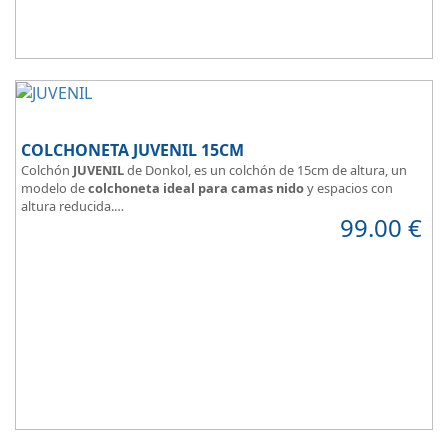
COLCHONETA JUVENIL 15CM
Colchón
JUVENIL
de Donkol, es un colchón de 15cm de altura, un
modelo de
colchoneta ideal para camas nido
y espacios con
altura reducida.
99.00
€
Con
núcleo de espuma de alta densidad HR
.
Los clientes que buscan
colchones baratos online
suelen elegir
este modelo, en lugar de comprar una espuma a medida a la que
después tienen que añadir una funda a medida.