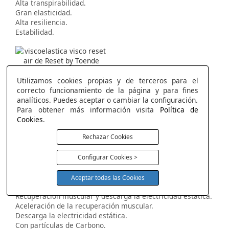
Alta transpirabilidad.
Gran elasticidad.
Alta resiliencia.
Estabilidad.
Visco Reset Air
Máxima Frescura con la más alta elasticidad.
Utilizamos cookies propias y de terceros para el
Máximo termo regulador.
correcto funcionamiento de la página y para fines
Efecto nube.
analíticos. Puedes aceptar o cambiar la configuración.
Máxima frescura.
Para obtener más información visita
Política de
Alta Transpirabilidad.
Cookies
.
Disipa la humedad.
Rechazar Cookies
La más alta elasticidad.
Configurar Cookies >
Aceptar todas las Cookies
Visco Reset Carbono
Recuperación muscular y descarga la electricidad estática.
Aceleración de la recuperación muscular.
Descarga la electricidad estática.
Con partículas de Carbono.