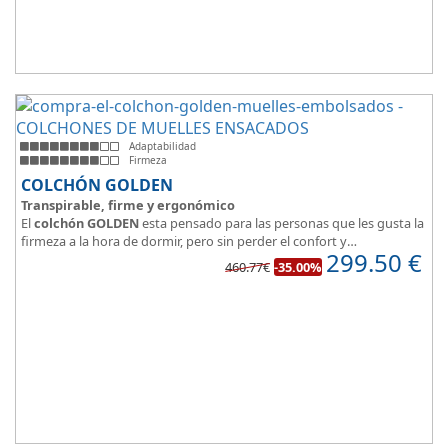
Adaptabilidad
Firmeza
COLCHÓN GOLDEN
Transpirable, firme y ergonómico
El
colchón GOLDEN
esta pensado para las personas que les gusta la
firmeza a la hora de dormir, pero sin perder el confort y
299.50
€
adaptabilidad que nos ofrece la viscoelástica.
460.77€
-35.00%
Su excelente diseño, suave tejido e independencia de lechos,
perfecto para dormir solo en en pareja.