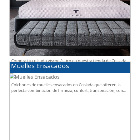
Compra tu colchón viscoelástico en nuestra tienda de Coslada,
Muelles Ensacados
entrega gratuita. Te asesoramos y ayudamos a elegir el modelo
según tus necesidades.
Colchones de muelles ensacados en Coslada que ofrecen la
perfecta combinación de firmeza, confort, transpiración, con
acabados premium de alta gama.