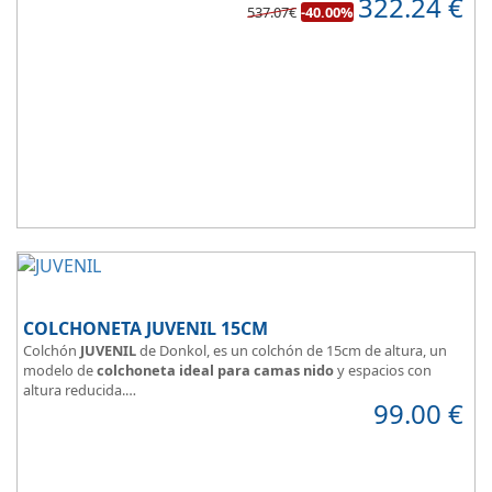
322.24
€
de confort.
537.07€
-40.00%
COLCHONETA JUVENIL 15CM
Colchón
JUVENIL
de Donkol, es un colchón de 15cm de altura, un
modelo de
colchoneta ideal para camas nido
y espacios con
altura reducida.
99.00
€
Con
núcleo de espuma de alta densidad HR
.
Los clientes que buscan
colchones baratos online
suelen elegir
este modelo, en lugar de comprar una espuma a medida a la que
después tienen que añadir una funda a medida.