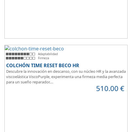
Adaptabilidad
Firmeza
COLCHÓN TIME RESET BECO HR
Descubre la innovación en descanso, con su núcleo HR y la avanzada
viscoelástica ViscoPurple, experimenta una firmeza media perfecta
para un sueño reparador.
510.00
€
Disfruta de su transpirabilidad y gran adaptabilidad, diseñado para
brindarte confort en cada momento. Además, es válido para camas
articuladas, ofreciendo versatilidad sin igual.