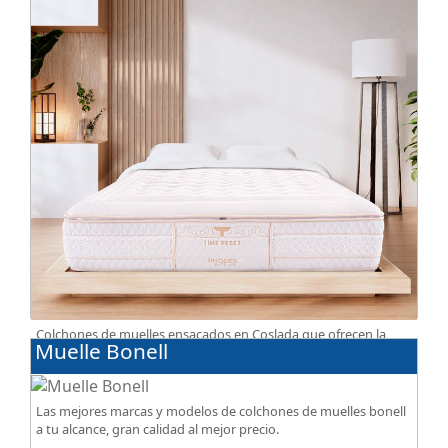
Colchones de muelles ensacados en Coslada que ofrecen la
Muelle Bonell
perfecta combinación de firmeza, confort, transpiración, con
acabados premium de alta gama.
Las mejores marcas y modelos de colchones de muelles bonell
a tu alcance, gran calidad al mejor precio.