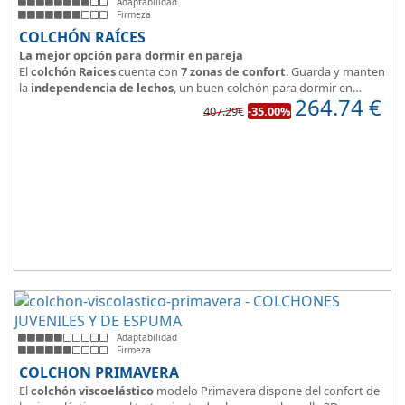
Adaptabilidad
Firmeza
COLCHÓN RAÍCES
La mejor opción para dormir en pareja
El
colchón Raices
cuenta con
7 zonas de confort
. Guarda y manten
la
independencia de lechos
, un buen colchón para dormir en
264.74
€
pareja.
407.29€
-35.00%
Las personas calurosas agradecerán su tejido 3D y la gran
transpirabilidad que nos brinda este modelo.
Adaptabilidad
Firmeza
COLCHON PRIMAVERA
El
colchón viscoelástico
modelo Primavera dispone del confort de