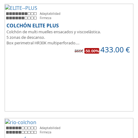
Adaptabilidad
Firmeza
COLCHÓN ELITE PLUS
Colchón de multi muelles ensacados y viscoelástica.
5 zonas de descanso.
Box perimetral HR30K multiperforado.
433.00
€
Para personas que buscan la comodidad y confort a la hora de
866€
-50.00%
dormir.
Adaptabilidad
Firmeza