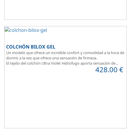
COLCHÓN BILOX GEL
Un modelo que ofrece un increíble confort y comodidad a la hora de
dormir, a la vez que ofrece una sensación de firmeza.
El tejido del colchón Ultra Violet Hidrofugo aporta sensación de
428.00
€
frescor.
Sus capas de ViscoEnergy facilitan la relajación muscular y evita los
puntos de presión.
Transpirable, Hipoalergénico, Independencia de Lechos, Ergonómico
La alta gama del descanso al mejor precio.