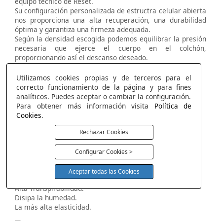
equipo técnico de Reset.
Su configuración personalizada de estructra celular abierta
nos proporciona una alta recuperación, una durabilidad
óptima y garantiza una firmeza adequada.
Según la densidad escogida podemos equilibrar la presión
necesaria que ejerce el cuerpo en el colchón,
proporcionando así el descanso deseado.
Soporte y ergonómico.
Alta transpirabilidad.
Utilizamos cookies propias y de terceros para el
Gran elasticidad.
correcto funcionamiento de la página y para fines
Alta resiliencia.
analíticos. Puedes aceptar o cambiar la configuración.
Estabilidad.
Para obtener más información visita
Política de
Cookies
.
Rechazar Cookies
Visco Reset Air
Máxima Frescura con la más alta elasticidad.
Configurar Cookies >
Máximo termo regulador.
Efecto nube.
Aceptar todas las Cookies
Máxima frescura.
Alta Transpirabilidad.
Disipa la humedad.
La más alta elasticidad.