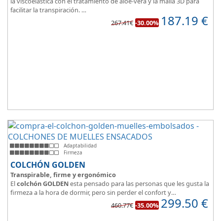
la viscoelástica con el tratamiento de aloe-vera y la malla 3D para
facilitar la transpiración.
187.19
€
Según medida del colchón estamos hablando tanto de un colchón
267.41€
-30.00%
juvenil, como de matrimonio.
Su
núcleo de espuma de alta densidad HR
unido a los cm de
viscoelástica hacen que sea u modelo adaptable a todo tipo de
personas.
Adaptabilidad
Firmeza
COLCHÓN GOLDEN
Transpirable, firme y ergonómico
El
colchón GOLDEN
esta pensado para las personas que les gusta la
firmeza a la hora de dormir, pero sin perder el confort y
299.50
€
adaptabilidad que nos ofrece la viscoelástica.
460.77€
-35.00%
Su excelente diseño, suave tejido e independencia de lechos,
perfecto para dormir solo en en pareja.