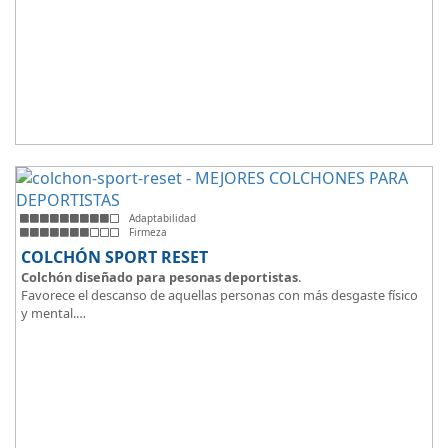
Adaptabilidad
Firmeza
COLCHÓN SPORT RESET
Colchón diseñado para pesonas deportistas
.
Favorece el descanso de aquellas personas con más desgaste físico
y mental.
Tejido ThermicalDUO Warm® + Extraible con cremallera
Tejido ThermicalDUO Fresh®
CoolFoam® mecanizada R-TECH® 50K de -
firmeza media
.
CoolFoam® Mecanizada, Base Articulada 35K
Tejido antideslizante