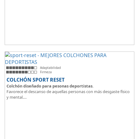
Adaptabilidad
Firmeza
COLCHÓN SPORT RESET
Colchón diseñado para pesonas deportistas
.
Favorece el descanso de aquellas personas con más desgaste físico
y mental.
Tejido ThermicalDUO Warm® + Extraible con cremallera
Tejido ThermicalDUO Fresh®
CoolFoam® mecanizada R-TECH® 50K de -
firmeza media
.
CoolFoam® Mecanizada, Base Articulada 35K
Tejido antideslizante