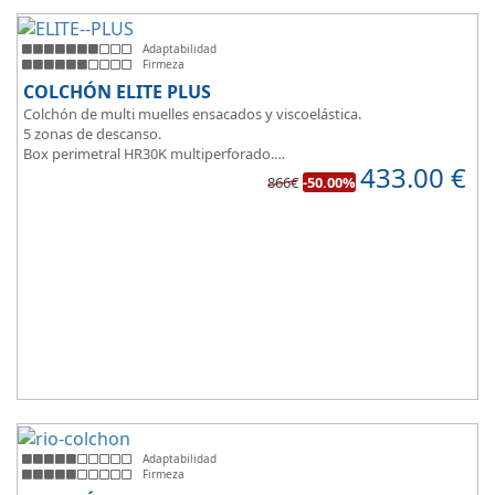
Adaptabilidad
Firmeza
COLCHÓN ELITE PLUS
Colchón de multi muelles ensacados y viscoelástica.
5 zonas de descanso.
Box perimetral HR30K multiperforado.
433.00
€
Para personas que buscan la comodidad y confort a la hora de
866€
-50.00%
dormir.
Adaptabilidad
Firmeza