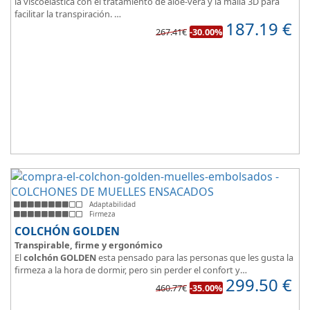
la viscoelástica con el tratamiento de aloe-vera y la malla 3D para
facilitar la transpiración.
187.19
€
Según medida del colchón estamos hablando tanto de un colchón
267.41€
-30.00%
juvenil, como de matrimonio.
Su
núcleo de espuma de alta densidad HR
unido a los cm de
viscoelástica hacen que sea u modelo adaptable a todo tipo de
personas.
Adaptabilidad
Firmeza
COLCHÓN GOLDEN
Transpirable, firme y ergonómico
El
colchón GOLDEN
esta pensado para las personas que les gusta la
firmeza a la hora de dormir, pero sin perder el confort y
299.50
€
adaptabilidad que nos ofrece la viscoelástica.
460.77€
-35.00%
Su excelente diseño, suave tejido e independencia de lechos,
perfecto para dormir solo en en pareja.