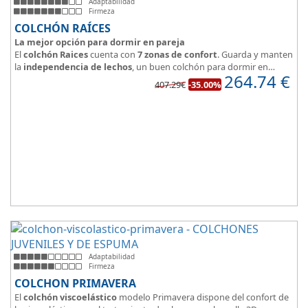
Adaptabilidad
Firmeza
COLCHÓN RAÍCES
La mejor opción para dormir en pareja
El
colchón Raices
cuenta con
7 zonas de confort
. Guarda y manten
la
independencia de lechos
, un buen colchón para dormir en
264.74
€
pareja.
407.29€
-35.00%
Las personas calurosas agradecerán su tejido 3D y la gran
transpirabilidad que nos brinda este modelo.
Adaptabilidad
Firmeza
COLCHON PRIMAVERA
El
colchón viscoelástico
modelo Primavera dispone del confort de