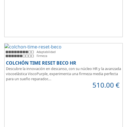
Adaptabilidad
Firmeza
COLCHÓN TIME RESET BECO HR
Descubre la innovación en descanso, con su núcleo HR y la avanzada
viscoelástica ViscoPurple, experimenta una firmeza media perfecta
para un sueño reparador.
510.00
€
Disfruta de su transpirabilidad y gran adaptabilidad, diseñado para
brindarte confort en cada momento. Además, es válido para camas
articuladas, ofreciendo versatilidad sin igual.