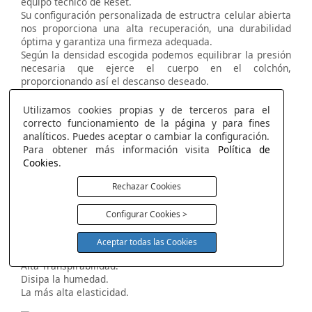
equipo técnico de Reset.
Su configuración personalizada de estructra celular abierta
nos proporciona una alta recuperación, una durabilidad
óptima y garantiza una firmeza adequada.
Según la densidad escogida podemos equilibrar la presión
necesaria que ejerce el cuerpo en el colchón,
proporcionando así el descanso deseado.
Soporte y ergonómico.
Alta transpirabilidad.
Utilizamos cookies propias y de terceros para el
Gran elasticidad.
correcto funcionamiento de la página y para fines
Alta resiliencia.
analíticos. Puedes aceptar o cambiar la configuración.
Estabilidad.
Para obtener más información visita
Política de
Cookies
.
Rechazar Cookies
Visco Reset Air
Máxima Frescura con la más alta elasticidad.
Configurar Cookies >
Máximo termo regulador.
Efecto nube.
Aceptar todas las Cookies
Máxima frescura.
Alta Transpirabilidad.
Disipa la humedad.
La más alta elasticidad.