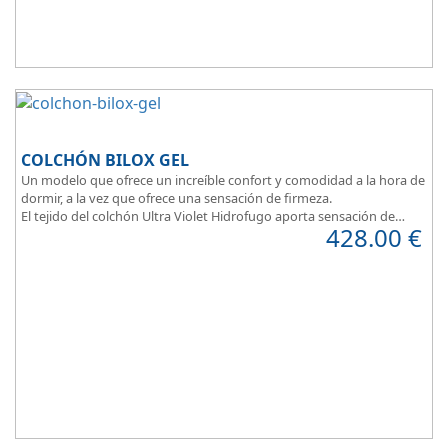
COLCHÓN BILOX GEL
Un modelo que ofrece un increíble confort y comodidad a la hora de
dormir, a la vez que ofrece una sensación de firmeza.
El tejido del colchón Ultra Violet Hidrofugo aporta sensación de
428.00
€
frescor.
Sus capas de ViscoEnergy facilitan la relajación muscular y evita los
puntos de presión.
Transpirable, Hipoalergénico, Independencia de Lechos, Ergonómico
La alta gama del descanso al mejor precio.