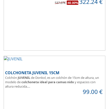
322.24
€
de confort.
537.07€
-40.00%
COLCHONETA JUVENIL 15CM
Colchón
JUVENIL
de Donkol, es un colchón de 15cm de altura, un
modelo de
colchoneta ideal para camas nido
y espacios con
altura reducida.
99.00
€
Con
núcleo de espuma de alta densidad HR
.
Los clientes que buscan
colchones baratos online
suelen elegir
este modelo, en lugar de comprar una espuma a medida a la que
después tienen que añadir una funda a medida.