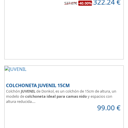
322.24
€
de confort.
537.07€
-40.00%
COLCHONETA JUVENIL 15CM
Colchón
JUVENIL
de Donkol, es un colchón de 15cm de altura, un
modelo de
colchoneta ideal para camas nido
y espacios con
altura reducida.
99.00
€
Con
núcleo de espuma de alta densidad HR
.
Los clientes que buscan
colchones baratos online
suelen elegir
este modelo, en lugar de comprar una espuma a medida a la que
después tienen que añadir una funda a medida.