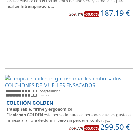
la viscoelástica con el tratamiento de aloe-vera y la malla 3D para
facilitar la transpiración.
187.19
€
Según medida del colchón estamos hablando tanto de un colchón
267.41€
-30.00%
juvenil, como de matrimonio.
Su
núcleo de espuma de alta densidad HR
unido a los cm de
viscoelástica hacen que sea u modelo adaptable a todo tipo de
personas.
Adaptabilidad
Firmeza
COLCHÓN GOLDEN
Transpirable, firme y ergonómico
El
colchón GOLDEN
esta pensado para las personas que les gusta la
firmeza a la hora de dormir, pero sin perder el confort y
299.50
€
adaptabilidad que nos ofrece la viscoelástica.
460.77€
-35.00%
Su excelente diseño, suave tejido e independencia de lechos,
perfecto para dormir solo en en pareja.