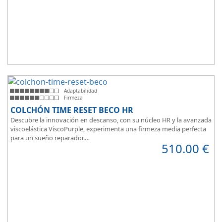
Adaptabilidad
Firmeza
COLCHÓN TIME RESET BECO HR
Descubre la innovación en descanso, con su núcleo HR y la avanzada
viscoelástica ViscoPurple, experimenta una firmeza media perfecta
para un sueño reparador.
510.00
€
Disfruta de su transpirabilidad y gran adaptabilidad, diseñado para
brindarte confort en cada momento. Además, es válido para camas
articuladas, ofreciendo versatilidad sin igual.