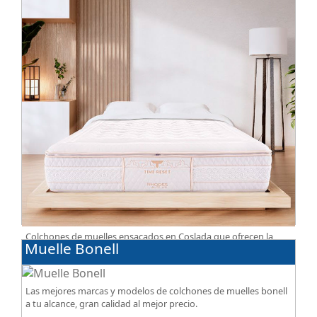
Colchones de muelles ensacados en Coslada que ofrecen la
Muelle Bonell
perfecta combinación de firmeza, confort, transpiración, con
acabados premium de alta gama.
Las mejores marcas y modelos de colchones de muelles bonell
a tu alcance, gran calidad al mejor precio.