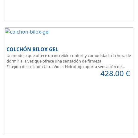
COLCHÓN BILOX GEL
Un modelo que ofrece un increíble confort y comodidad a la hora de
dormir, a la vez que ofrece una sensación de firmeza.
El tejido del colchón Ultra Violet Hidrofugo aporta sensación de
428.00
€
frescor.
Sus capas de ViscoEnergy facilitan la relajación muscular y evita los
puntos de presión.
Transpirable, Hipoalergénico, Independencia de Lechos, Ergonómico
La alta gama del descanso al mejor precio.