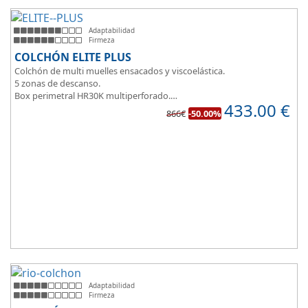
Adaptabilidad
Firmeza
COLCHÓN ELITE PLUS
Colchón de multi muelles ensacados y viscoelástica.
5 zonas de descanso.
Box perimetral HR30K multiperforado.
433.00
€
Para personas que buscan la comodidad y confort a la hora de
866€
-50.00%
dormir.
Adaptabilidad
Firmeza