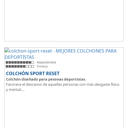
Adaptabilidad
Firmeza
COLCHÓN SPORT RESET
Colchón diseñado para pesonas deportistas
.
Favorece el descanso de aquellas personas con más desgaste físico
y mental.
Tejido ThermicalDUO Warm® + Extraible con cremallera
Tejido ThermicalDUO Fresh®
CoolFoam® mecanizada R-TECH® 50K de -
firmeza media
.
CoolFoam® Mecanizada, Base Articulada 35K
Tejido antideslizante