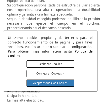
equipo técnico de Reset.
Su configuración personalizada de estructra celular abierta
nos proporciona una alta recuperación, una durabilidad
óptima y garantiza una firmeza adequada.
Según la densidad escogida podemos equilibrar la presión
necesaria que ejerce el cuerpo en el colchón,
proporcionando así el descanso deseado.
Soporte y ergonómico.
Alta transpirabilidad.
Utilizamos cookies propias y de terceros para el
Gran elasticidad.
correcto funcionamiento de la página y para fines
Alta resiliencia.
analíticos. Puedes aceptar o cambiar la configuración.
Estabilidad.
Para obtener más información visita
Política de
Cookies
.
Rechazar Cookies
Visco Reset Air
Máxima Frescura con la más alta elasticidad.
Configurar Cookies >
Máximo termo regulador.
Efecto nube.
Aceptar todas las Cookies
Máxima frescura.
Alta Transpirabilidad.
Disipa la humedad.
La más alta elasticidad.