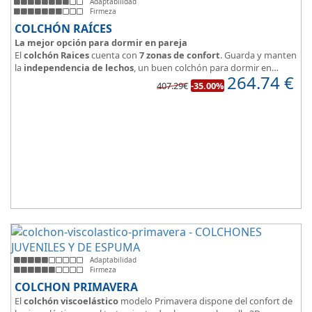
Adaptabilidad
Firmeza
COLCHÓN RAÍCES
La mejor opción para dormir en pareja
El
colchón Raices
cuenta con
7 zonas de confort
. Guarda y manten
la
independencia de lechos
, un buen colchón para dormir en
264.74
€
pareja.
407.29€
-35.00%
Las personas calurosas agradecerán su tejido 3D y la gran
transpirabilidad que nos brinda este modelo.
Adaptabilidad
Firmeza
COLCHON PRIMAVERA
El
colchón viscoelástico
modelo Primavera dispone del confort de