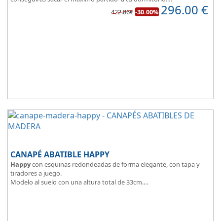
296.00
€
La
tapa esta reforzada
y es muy transpirable, fabricada con tejido
422.86€
-30.00%
3D y tapizada en elegante color gris.
El cajón, con laterales gruesos, está pegado al suelo, lo que facilita
que el polvo no se acumule debajo de la cama.
Disponible en 5 colores de madera
: Blanco, ártico, cambrian,
wengue y cerezo.
CANAPÉ ABATIBLE HAPPY
Happy
con esquinas redondeadas de forma elegante, con tapa y
tiradores a juego.
Modelo al suelo con una altura total de 33cm.
El tapizado de la tapa en malla 3D aumenta la transpirabilidad.