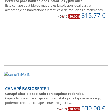
Perfecto para habitaciones infantiles y juveniles
Este canapé abatible de madera es la solución ideal para el
almacenaje de habitaciones infantiles o de reducidas dimensiones.
315.77
€
Con esquinas redondeadas, que facilitan el paso en pequeñas
451.1€
-30.00%
estancias.
Fabricado en tres modernos colores que aportan un toque natural
y mucha luz en un dormitorio juvenil.
Apertura lateral.
CANAPÉ BASIC SERIE 1
Canapé abatible tapizado con esquinas redondas.
Capacidad de almacenaje y amplio catálogo de tapicerias a elegir,
podemos crear un canape a nuestro gusto.
530.00
€
BASIC, una magnifica opción.
757.14€
-30.00%
Diseño, elegancia y funcionalidad se unen para ofrecerte la base del