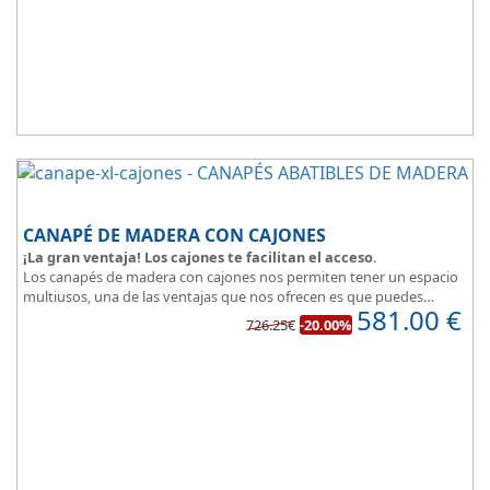
CANAPÉ DE MADERA CON CAJONES
¡La gran ventaja! Los cajones te facilitan el acceso.
Los canapés de madera con cajones nos permiten tener un espacio
multiusos, una de las ventajas que nos ofrecen es que puedes
581.00
€
disponer y acceder a lo que tienes almacenado en los cajones
726.25€
-20.00%
aunque la cama este ocupada.
Este canapé de cama práctico y funcional, permite guardar lo que
quieras sin que entre polvo, así tus cosas estarán protegidas.