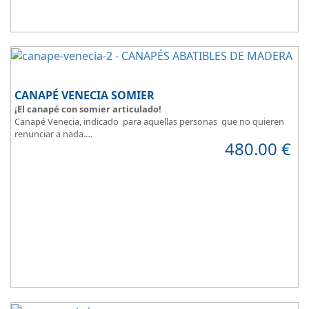
CANAPÉ VENECIA SOMIER
¡El canapé con somier articulado!
Canapé Venecia, indicado para aquellas personas que no quieren
renunciar a nada.
480.00
€
Además de espacio extra, se adapta perfectamente a nuestra
necesidad de descanso.
Consigue la posición más cómoda
, con solo pulsar un botón.
Madera disponible en colores Blanco, Cerezo, Nogal, Wengue,
Ceniza, Roble, Negro y Plata
Su gran calidad en la fabricación nos da como resultado
calidad en
el descanso
.