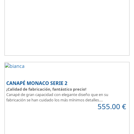
descanso.
Todo unido a
el mejor precio
, recuerda que además disponemos
de formulas de financiación a medida para que puedas comprar a
plazos.
CANAPÉ MONACO SERIE 2
¡Calidad de fabricación, fantástico precio!
Canapé de gran capacidad con elegante diseño que en su
fabricación se han cuidado los más mínimos detalles.
555.00
€
Dispone de un amplio catálogo de tapicerias y polipieles a elegir,
para que puedas
personalizar a tu gusto todos los detalles
y de
esta forma
decorar tu habitación
.
MONACO Serie 2, elegancia y diseño en tu dormitorio.