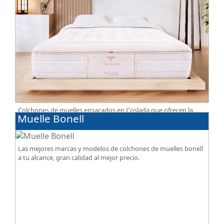
Colchones de muelles ensacados en Coslada que ofrecen la
Muelle Bonell
perfecta combinación de firmeza, confort, transpiración, con
acabados premium de alta gama.
Las mejores marcas y modelos de colchones de muelles bonell
a tu alcance, gran calidad al mejor precio.