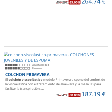
264.74
€
pareja.
407.29€
-35.00%
Las personas calurosas agradecerán su tejido 3D y la gran
transpirabilidad que nos brinda este modelo.
Adaptabilidad
Firmeza
COLCHON PRIMAVERA
El
colchón viscoelástico
modelo Primavera dispone del confort de
la viscoelástica con el tratamiento de aloe-vera y la malla 3D para
facilitar la transpiración.
187.19
€
Según medida del colchón estamos hablando tanto de un colchón
267.41€
-30.00%
juvenil, como de matrimonio.
Su
núcleo de espuma de alta densidad HR
unido a los cm de
viscoelástica hacen que sea u modelo adaptable a todo tipo de
personas.