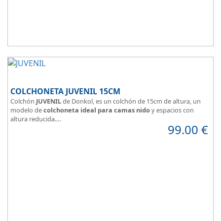
COLCHONETA JUVENIL 15CM
Colchón
JUVENIL
de Donkol, es un colchón de 15cm de altura, un
modelo de
colchoneta ideal para camas nido
y espacios con
altura reducida.
99.00
€
Con
núcleo de espuma de alta densidad HR
.
Los clientes que buscan
colchones baratos online
suelen elegir
este modelo, en lugar de comprar una espuma a medida a la que
después tienen que añadir una funda a medida.