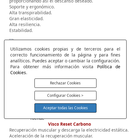
proporcionando así el descanso deseado.
Soporte y ergonómico.
Alta transpirabilidad.
Gran elasticidad.
Alta resiliencia.
Estabilidad.
Utilizamos cookies propias y de terceros para el
Visco Reset Air
correcto funcionamiento de la página y para fines
Máxima Frescura con la más alta elasticidad.
analíticos. Puedes aceptar o cambiar la configuración.
Máximo termo regulador.
Para obtener más información visita
Política de
Efecto nube.
Cookies
.
Máxima frescura.
Alta Transpirabilidad.
Rechazar Cookies
Disipa la humedad.
La más alta elasticidad.
Configurar Cookies >
Aceptar todas las Cookies
Visco Reset Carbono
Recuperación muscular y descarga la electricidad estática.
Aceleración de la recuperación muscular.