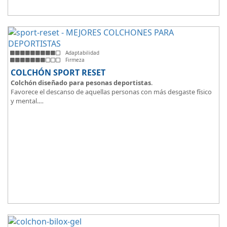
Adaptabilidad
Firmeza
COLCHÓN SPORT RESET
Colchón diseñado para pesonas deportistas
.
Favorece el descanso de aquellas personas con más desgaste físico
y mental.
Tejido ThermicalDUO Warm® + Extraible con cremallera
Tejido ThermicalDUO Fresh®
CoolFoam® mecanizada R-TECH® 50K de -
firmeza media
.
CoolFoam® Mecanizada, Base Articulada 35K
Tejido antideslizante