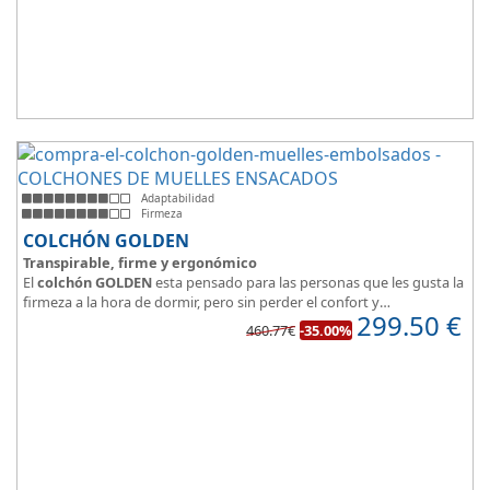
Adaptabilidad
Firmeza
COLCHÓN GOLDEN
Transpirable, firme y ergonómico
El
colchón GOLDEN
esta pensado para las personas que les gusta la
firmeza a la hora de dormir, pero sin perder el confort y
299.50
€
adaptabilidad que nos ofrece la viscoelástica.
460.77€
-35.00%
Su excelente diseño, suave tejido e independencia de lechos,
perfecto para dormir solo en en pareja.