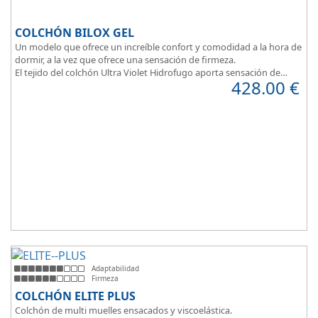
COLCHÓN BILOX GEL
Un modelo que ofrece un increíble confort y comodidad a la hora de
dormir, a la vez que ofrece una sensación de firmeza.
El tejido del colchón Ultra Violet Hidrofugo aporta sensación de
428.00
€
frescor.
Sus capas de ViscoEnergy facilitan la relajación muscular y evita los
puntos de presión.
Transpirable, Hipoalergénico, Independencia de Lechos, Ergonómico
La alta gama del descanso al mejor precio.
Adaptabilidad
Firmeza
COLCHÓN ELITE PLUS
Colchón de multi muelles ensacados y viscoelástica.