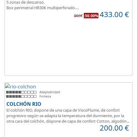
5 zonas de descanso.
Box perimetral HR30K multiperforado.
433.00
€
Para personas que buscan la comodidad y confort a la hora de
866€
-50.00%
dormir.
Adaptabilidad
Firmeza
COLCHÓN RIO
El colchón RIO, dispone de una capa de ViscoPlume, de confort
progresivo según se adapta la temperatura del durmiente, por la
otra cara del colchón, dispone de capa de confort Cotton, algodón
200.00
€
100% que brinda una sensación de confort inmediata.