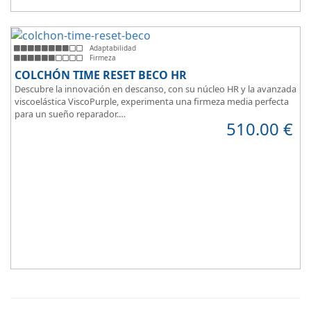
Adaptabilidad
Firmeza
COLCHÓN TIME RESET BECO HR
Descubre la innovación en descanso, con su núcleo HR y la avanzada
viscoelástica ViscoPurple, experimenta una firmeza media perfecta
para un sueño reparador.
510.00
€
Disfruta de su transpirabilidad y gran adaptabilidad, diseñado para
brindarte confort en cada momento. Además, es válido para camas
articuladas, ofreciendo versatilidad sin igual.