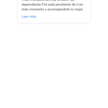
dependienta Fini está pendiente de ti en
todo momento y aconsejandote lo mejor
para ti en función de lo que estés
Leer más
buscando!!