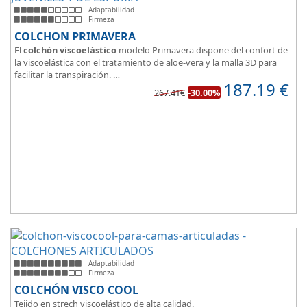
Adaptabilidad
Firmeza
COLCHON PRIMAVERA
El
colchón viscoelástico
modelo Primavera dispone del confort de
la viscoelástica con el tratamiento de aloe-vera y la malla 3D para
facilitar la transpiración.
187.19
€
Según medida del colchón estamos hablando tanto de un colchón
267.41€
-30.00%
juvenil, como de matrimonio.
Su
núcleo de espuma de alta densidad HR
unido a los cm de
viscoelástica hacen que sea u modelo adaptable a todo tipo de
personas.
Adaptabilidad
Firmeza
COLCHÓN VISCO COOL
Tejido en strech viscoelástico de alta calidad.