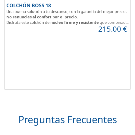
COLCHÓN BOSS 18
Una buena solución a tu descanso, con la garantía del mejor precio.
No renuncies al confort por el precio
.
Disfruta este colchón de
núcleo firme y resistente
que combinado
215.00
€
con el material viscoelástico ViscoPlume en ambas caras y algodón
en cara de verano, consigue un descanso reparador y
máximo
confort
con una
firmeza media
.
Altura +/- 18cm
Preguntas Frecuentes