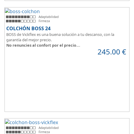
Adaptabilidad
Firmeza
COLCHÓN BOSS 24
BOSS de Vickflex es una buena solución a tu descanso, con la
garantía del mejor precio.
No renuncies al confort por el precio
.
245.00
€
Disfruta este colchón de
núcleo firme y resistente
que combinado
con su material viscoelástico ViscoPlume en ambas caras y algodón
en cara de verano, consigue
máximo confort
y un descanso
reparador con una
firmeza media
.
Altura +/- 24cm
Adaptabilidad
Firmeza