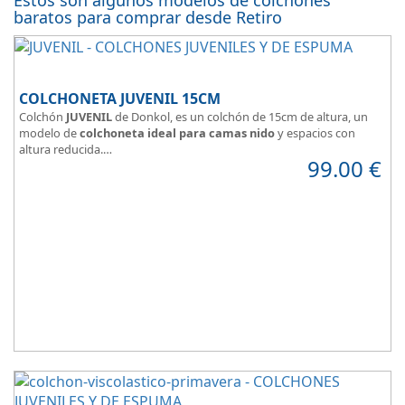
baratos para comprar desde Retiro
COLCHONETA JUVENIL 15CM
Colchón
JUVENIL
de Donkol, es un colchón de 15cm de altura, un
modelo de
colchoneta ideal para camas nido
y espacios con
altura reducida.
99.00
€
Con
núcleo de espuma de alta densidad HR
.
Los clientes que buscan
colchones baratos online
suelen elegir
este modelo, en lugar de comprar una espuma a medida a la que
después tienen que añadir una funda a medida.