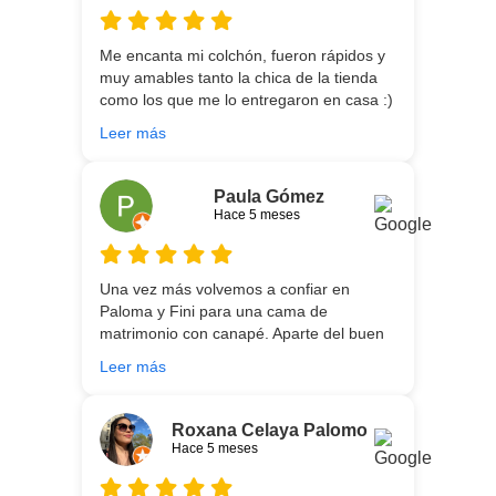
Me encanta mi colchón, fueron rápidos y
muy amables tanto la chica de la tienda
como los que me lo entregaron en casa :)
He vuelto a comprar colchón para mi hijo
Leer más
meses después:) son todos un encanto y
aparte de la calidad de los colchones y
canapé, una entrega rapidísima y fácil
Paula Gómez
comunicación con los repartidores que lo
Hace 5 meses
traen y montan :) encantada
Una vez más volvemos a confiar en
Paloma y Fini para una cama de
matrimonio con canapé. Aparte del buen
asesoramiento que ofrecen,
Leer más
personalizando totalmente las
necesidades de cada uno, es que son tan
agradables y tan cercanas que la
Roxana Celaya Palomo
experiencia es fantástica. Puntualizar
Hace 5 meses
también que los chicos que nos trajeron y
montaron todo lo hicieron perfectamente,