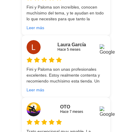
preocupados por que quedase
Fini y Paloma son increíbles, conocen
perfectamente y a nuestro gusto, además
muchísimo del tema, y te ayudan en todo
muy rápidos. Volveremos a contar con
lo que necesites para que tanto la
ellos para futuras compras. Muchas
experiencia de compra como el producto
gracias!
Leer más
que estés necesitando sean los mejores.
Por otra parte, Ali y Dani hicieron un
trabajo impecable en el transporte y
Laura García
montaje, unos chicos encantadores. Hace
Hace 5 meses
5 años conocí la tienda, y vuelvo
encantada de contar con su asesoría y
buenos productos. Gracias a todo el
Fini y Paloma son unas profesionales
equipo.
excelentes. Estoy realmente contenta y
recomiendo muchísimo esta tienda. Un
gran servicio desde el principio hasta la
Leer más
entrega.
OTO
Hace 7 meses
Trato excepcional,muy amable. La