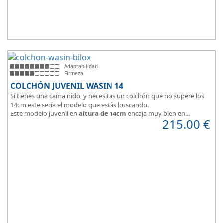
Adaptabilidad
Firmeza
COLCHÓN JUVENIL WASIN 14
Si tienes una cama nido, y necesitas un colchón que no supere los
14cm este sería el modelo que estás buscando.
Este modelo juvenil en
altura de 14cm
encaja muy bien en
215.00
€
habitaciones infantiles.
Hipoalergénico, transpirable y ergonómico.
Suave y elegante tejido Strech360g de Bilox.