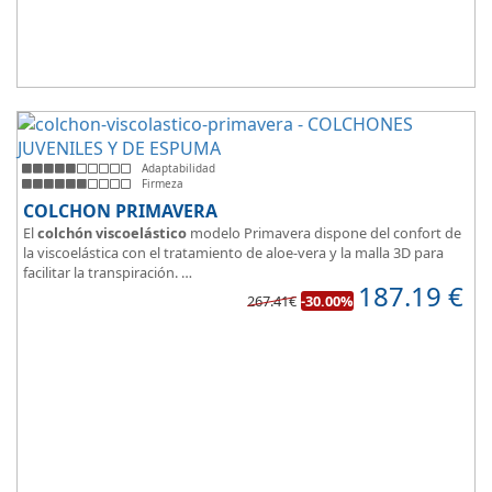
Adaptabilidad
Firmeza
COLCHON PRIMAVERA
El
colchón viscoelástico
modelo Primavera dispone del confort de
la viscoelástica con el tratamiento de aloe-vera y la malla 3D para
facilitar la transpiración.
187.19
€
Según medida del colchón estamos hablando tanto de un colchón
267.41€
-30.00%
juvenil, como de matrimonio.
Su
núcleo de espuma de alta densidad HR
unido a los cm de
viscoelástica hacen que sea u modelo adaptable a todo tipo de
personas.