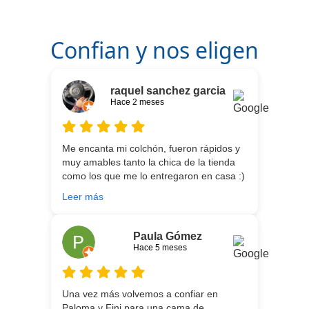
Confian y nos eligen
raquel sanchez garcia
Hace 2 meses
Me encanta mi colchón, fueron rápidos y
muy amables tanto la chica de la tienda
como los que me lo entregaron en casa :)
He vuelto a comprar colchón para mi hijo
Leer más
meses después:) son todos un encanto y
aparte de la calidad de los colchones y
canapé, una entrega rapidísima y fácil
Paula Gómez
comunicación con los repartidores que lo
Hace 5 meses
traen y montan :) encantada
Una vez más volvemos a confiar en
Paloma y Fini para una cama de