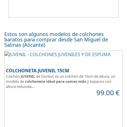
Estos son algunos modelos de colchones
baratos para comprar desde San Miguel de
Salinas (Alicante)
COLCHONETA JUVENIL 15CM
Colchón
JUVENIL
de Donkol, es un colchón de 15cm de altura, un
modelo de
colchoneta ideal para camas nido
y espacios con
altura reducida.
99.00
€
Con
núcleo de espuma de alta densidad HR
.
Los clientes que buscan
colchones baratos online
suelen elegir
este modelo, en lugar de comprar una espuma a medida a la que
después tienen que añadir una funda a medida.