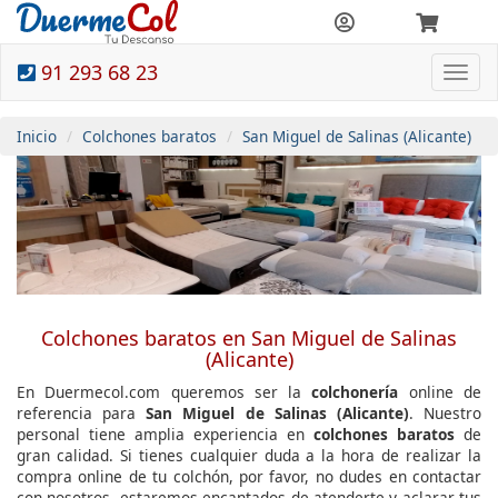
91 293 68 23
Togg
navi
Inicio
Colchones baratos
San Miguel de Salinas (Alicante)
Colchones baratos en San Miguel de Salinas
(Alicante)
En Duermecol.com queremos ser la
colchonería
online de
referencia para
San Miguel de Salinas (Alicante)
. Nuestro
personal tiene amplia experiencia en
colchones baratos
de
gran calidad. Si tienes cualquier duda a la hora de realizar la
compra online de tu colchón, por favor, no dudes en contactar
con nosotros, estaremos encantados de atenderte y aclarar tus