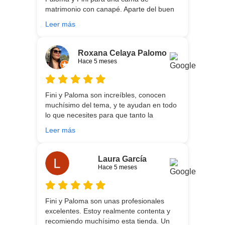
matrimonio con canapé. Aparte del buen
asesoramiento que ofrecen,
Leer más
personalizando totalmente las
necesidades de cada uno, es que son tan
agradables y tan cercanas que la
Roxana Celaya Palomo
experiencia es fantástica. Puntualizar
Hace 5 meses
también que los chicos que nos trajeron y
montaron todo lo hicieron perfectamente,
preocupados por que quedase
Fini y Paloma son increíbles, conocen
perfectamente y a nuestro gusto, además
muchísimo del tema, y te ayudan en todo
muy rápidos. Volveremos a contar con
lo que necesites para que tanto la
ellos para futuras compras. Muchas
experiencia de compra como el producto
gracias!
Leer más
que estés necesitando sean los mejores.
Por otra parte, Ali y Dani hicieron un
trabajo impecable en el transporte y
Laura García
montaje, unos chicos encantadores. Hace
Hace 5 meses
5 años conocí la tienda, y vuelvo
encantada de contar con su asesoría y
buenos productos. Gracias a todo el
Fini y Paloma son unas profesionales
equipo.
excelentes. Estoy realmente contenta y
recomiendo muchísimo esta tienda. Un