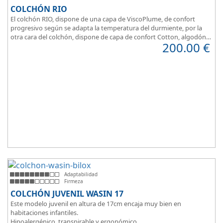
COLCHÓN RIO
El colchón RIO, dispone de una capa de ViscoPlume, de confort
progresivo según se adapta la temperatura del durmiente, por la
otra cara del colchón, dispone de capa de confort Cotton, algodón
200.00
€
100% que brinda una sensación de confort inmediata.
Adaptabilidad
Firmeza
COLCHÓN JUVENIL WASIN 17
Este modelo juvenil en altura de 17cm encaja muy bien en
habitaciones infantiles.
Hipoalergénico, transpirable y ergonómico.