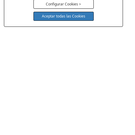
Configurar Cookies >
Aceptar todas las Cookies
COLCHONERIA DUERMECOL
Av de la Cañada 13
28823 - Coslada
Madrid
Política Cookies
Aviso Legal