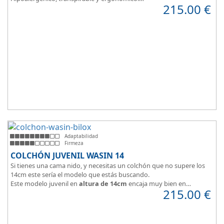
215.00
€
Suave y elegante tejido Strech360g de Bilox.
Adaptabilidad
Firmeza
COLCHÓN JUVENIL WASIN 14
Si tienes una cama nido, y necesitas un colchón que no supere los
14cm este sería el modelo que estás buscando.
Este modelo juvenil en
altura de 14cm
encaja muy bien en
215.00
€
habitaciones infantiles.
Hipoalergénico, transpirable y ergonómico.
Suave y elegante tejido Strech360g de Bilox.