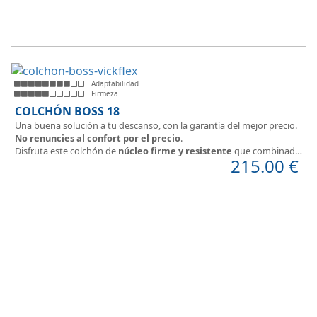
Adaptabilidad
Firmeza
COLCHÓN BOSS 18
Una buena solución a tu descanso, con la garantía del mejor precio.
No renuncies al confort por el precio
.
Disfruta este colchón de
núcleo firme y resistente
que combinado
215.00
€
con el material viscoelástico ViscoPlume en ambas caras y algodón
en cara de verano, consigue un descanso reparador y
máximo
confort
con una
firmeza media
.
Altura +/- 18cm