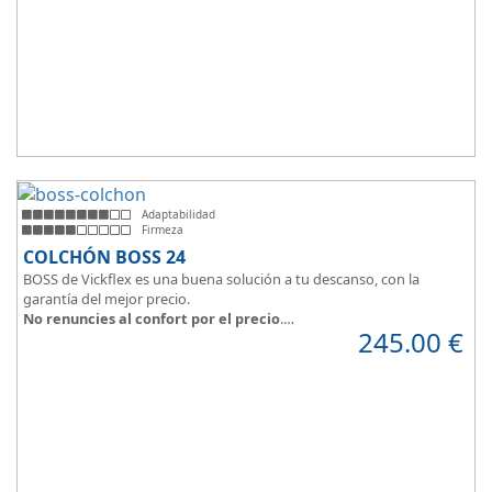
Adaptabilidad
Firmeza
COLCHÓN BOSS 24
BOSS de Vickflex es una buena solución a tu descanso, con la
garantía del mejor precio.
No renuncies al confort por el precio
.
245.00
€
Disfruta este colchón de
núcleo firme y resistente
que combinado
con su material viscoelástico ViscoPlume en ambas caras y algodón
en cara de verano, consigue
máximo confort
y un descanso
reparador con una
firmeza media
.
Altura +/- 24cm