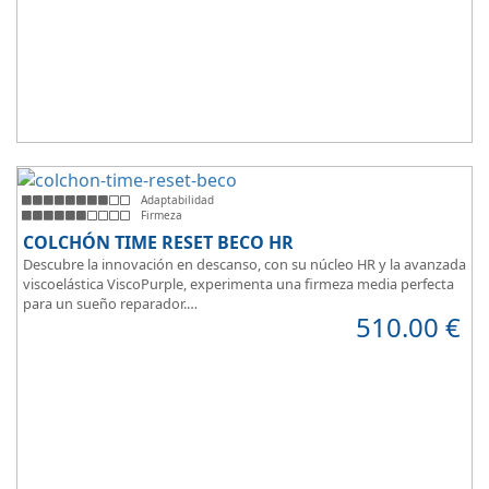
Adaptabilidad
Firmeza
COLCHÓN TIME RESET BECO HR
Descubre la innovación en descanso, con su núcleo HR y la avanzada
viscoelástica ViscoPurple, experimenta una firmeza media perfecta
para un sueño reparador.
510.00
€
Disfruta de su transpirabilidad y gran adaptabilidad, diseñado para
brindarte confort en cada momento. Además, es válido para camas
articuladas, ofreciendo versatilidad sin igual.