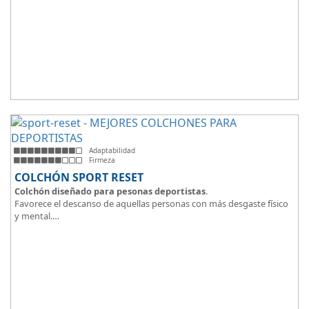
Adaptabilidad
Firmeza
COLCHÓN SPORT RESET
Colchón diseñado para pesonas deportistas
.
Favorece el descanso de aquellas personas con más desgaste físico
y mental.
Tejido ThermicalDUO Warm® + Extraible con cremallera
Tejido ThermicalDUO Fresh®
CoolFoam® mecanizada R-TECH® 50K de -
firmeza media
.
CoolFoam® Mecanizada, Base Articulada 35K
Tejido antideslizante