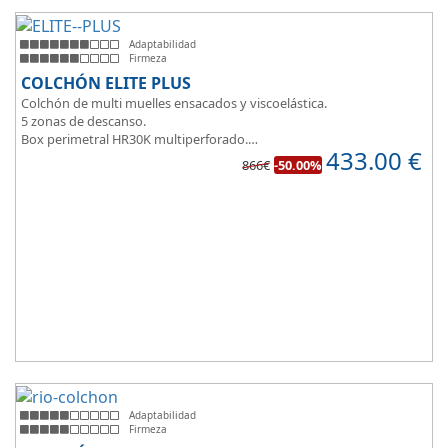
Adaptabilidad
Firmeza
COLCHÓN ELITE PLUS
Colchón de multi muelles ensacados y viscoelástica.
5 zonas de descanso.
Box perimetral HR30K multiperforado.
433.00
€
Para personas que buscan la comodidad y confort a la hora de
866€
-50.00%
dormir.
Adaptabilidad
Firmeza