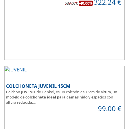
322.24
€
de confort.
537.07€
-40.00%
COLCHONETA JUVENIL 15CM
Colchón
JUVENIL
de Donkol, es un colchón de 15cm de altura, un
modelo de
colchoneta ideal para camas nido
y espacios con
altura reducida.
99.00
€
Con
núcleo de espuma de alta densidad HR
.
Los clientes que buscan
colchones baratos online
suelen elegir
este modelo, en lugar de comprar una espuma a medida a la que
después tienen que añadir una funda a medida.