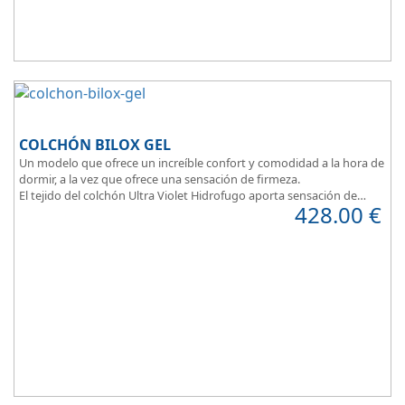
COLCHÓN BILOX GEL
Un modelo que ofrece un increíble confort y comodidad a la hora de
dormir, a la vez que ofrece una sensación de firmeza.
El tejido del colchón Ultra Violet Hidrofugo aporta sensación de
428.00
€
frescor.
Sus capas de ViscoEnergy facilitan la relajación muscular y evita los
puntos de presión.
Transpirable, Hipoalergénico, Independencia de Lechos, Ergonómico
La alta gama del descanso al mejor precio.