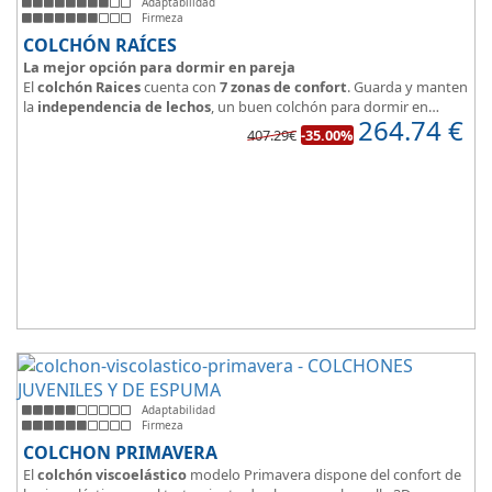
Adaptabilidad
Firmeza
COLCHÓN RAÍCES
La mejor opción para dormir en pareja
El
colchón Raices
cuenta con
7 zonas de confort
. Guarda y manten
la
independencia de lechos
, un buen colchón para dormir en
264.74
€
pareja.
407.29€
-35.00%
Las personas calurosas agradecerán su tejido 3D y la gran
transpirabilidad que nos brinda este modelo.
Adaptabilidad
Firmeza
COLCHON PRIMAVERA
El
colchón viscoelástico
modelo Primavera dispone del confort de