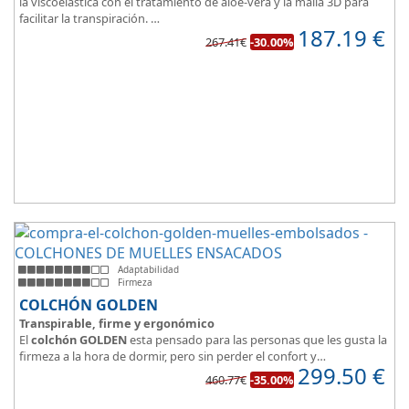
la viscoelástica con el tratamiento de aloe-vera y la malla 3D para
facilitar la transpiración.
187.19
€
Según medida del colchón estamos hablando tanto de un colchón
267.41€
-30.00%
juvenil, como de matrimonio.
Su
núcleo de espuma de alta densidad HR
unido a los cm de
viscoelástica hacen que sea u modelo adaptable a todo tipo de
personas.
Adaptabilidad
Firmeza
COLCHÓN GOLDEN
Transpirable, firme y ergonómico
El
colchón GOLDEN
esta pensado para las personas que les gusta la
firmeza a la hora de dormir, pero sin perder el confort y
299.50
€
adaptabilidad que nos ofrece la viscoelástica.
460.77€
-35.00%
Su excelente diseño, suave tejido e independencia de lechos,
perfecto para dormir solo en en pareja.