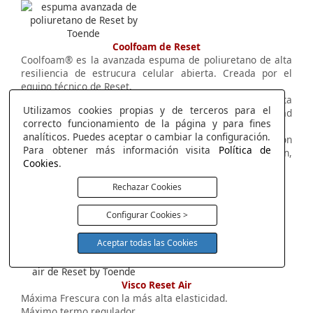
Coolfoam de Reset
Coolfoam® es la avanzada espuma de poliuretano de alta
resiliencia de estrucura celular abierta. Creada por el
equipo técnico de Reset.
Su configuración personalizada de estructra celular abierta
Utilizamos cookies propias y de terceros para el
nos proporciona una alta recuperación, una durabilidad
correcto funcionamiento de la página y para fines
óptima y garantiza una firmeza adequada.
analíticos. Puedes aceptar o cambiar la configuración.
Según la densidad escogida podemos equilibrar la presión
Para obtener más información visita
Política de
necesaria que ejerce el cuerpo en el colchón,
Cookies
.
proporcionando así el descanso deseado.
Soporte y ergonómico.
Rechazar Cookies
Alta transpirabilidad.
Gran elasticidad.
Configurar Cookies >
Alta resiliencia.
Estabilidad.
Aceptar todas las Cookies
Visco Reset Air
Máxima Frescura con la más alta elasticidad.
Máximo termo regulador.