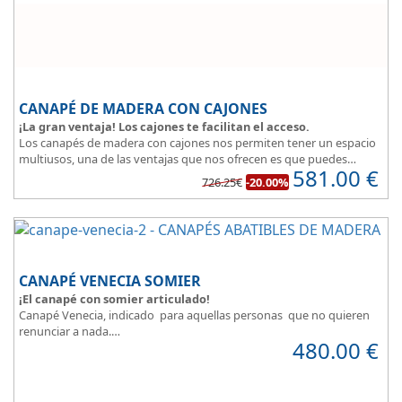
CANAPÉ DE MADERA CON CAJONES
¡La gran ventaja! Los cajones te facilitan el acceso.
Los canapés de madera con cajones nos permiten tener un espacio
multiusos, una de las ventajas que nos ofrecen es que puedes
581.00
€
disponer y acceder a lo que tienes almacenado en los cajones
726.25€
-20.00%
aunque la cama este ocupada.
Este canapé de cama práctico y funcional, permite guardar lo que
quieras sin que entre polvo, así tus cosas estarán protegidas.
CANAPÉ VENECIA SOMIER
¡El canapé con somier articulado!
Canapé Venecia, indicado para aquellas personas que no quieren
renunciar a nada.
480.00
€
Además de espacio extra, se adapta perfectamente a nuestra
necesidad de descanso.
Consigue la posición más cómoda
, con solo pulsar un botón.
Madera disponible en colores Blanco, Cerezo, Nogal, Wengue,