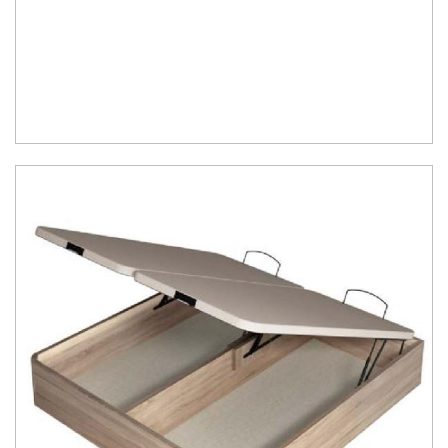
Ceniza, Roble, Negro y Plata
Su gran calidad en la fabricación nos da como resultado
calidad en
el descanso
.