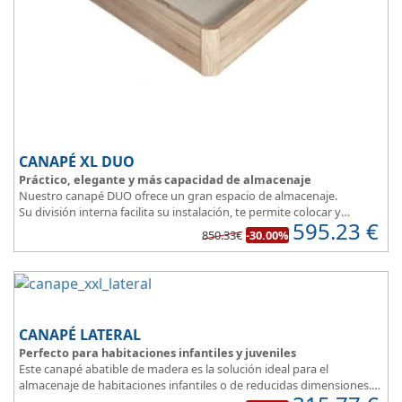
CANAPÉ XL DUO
Práctico, elegante y más capacidad de almacenaje
Nuestro canapé DUO ofrece un gran espacio de almacenaje.
Su división interna facilita su instalación, te permite colocar y
595.23
€
distribuir mucho mejor todo lo que quieres guardar.
850.33€
-30.00%
Asegura la firmeza y calidad en el descanso.
CANAPÉ LATERAL
Perfecto para habitaciones infantiles y juveniles
Este canapé abatible de madera es la solución ideal para el
almacenaje de habitaciones infantiles o de reducidas dimensiones.
Con esquinas redondeadas, que facilitan el paso en pequeñas