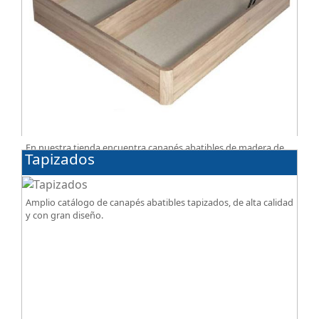
En nuestra tienda encuentra canapés abatibles de madera de
Tapizados
alta calidad, optimiza espacio de almacenamiento en tu
dormitorio, ¡todo al mejor precio!
Amplio catálogo de canapés abatibles tapizados, de alta calidad
y con gran diseño.