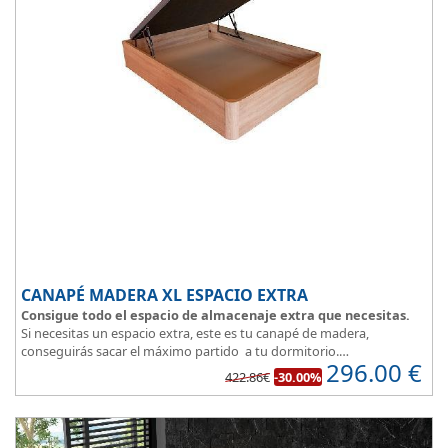
CANAPÉ MADERA XL ESPACIO EXTRA
Consigue todo el espacio de almacenaje extra que necesitas.
Si necesitas un espacio extra, este es tu canapé de madera,
conseguirás sacar el máximo partido a tu dormitorio.
296.00
€
La
tapa esta reforzada
y es muy transpirable, fabricada con tejido
422.86€
-30.00%
3D y tapizada en elegante color gris.
El cajón, con laterales gruesos, está pegado al suelo, lo que facilita
que el polvo no se acumule debajo de la cama.
Disponible en 5 colores de madera
: Blanco, ártico, cambrian,