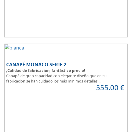
plazos.
CANAPÉ MONACO SERIE 2
¡Calidad de fabricación, fantástico precio!
Canapé de gran capacidad con elegante diseño que en su
fabricación se han cuidado los más mínimos detalles.
555.00
€
Dispone de un amplio catálogo de tapicerias y polipieles a elegir,
para que puedas
personalizar a tu gusto todos los detalles
y de
esta forma
decorar tu habitación
.
MONACO Serie 2, elegancia y diseño en tu dormitorio.