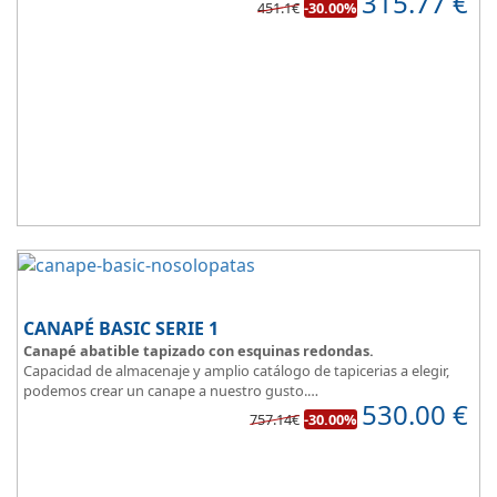
315.77
€
451.1€
-30.00%
estancias.
Fabricado en tres modernos colores que aportan un toque natural
y mucha luz en un dormitorio juvenil.
Apertura lateral.
CANAPÉ BASIC SERIE 1
Canapé abatible tapizado con esquinas redondas.
Capacidad de almacenaje y amplio catálogo de tapicerias a elegir,
podemos crear un canape a nuestro gusto.
530.00
€
BASIC, una magnifica opción.
757.14€
-30.00%
Diseño, elegancia y funcionalidad se unen para ofrecerte la base del
descanso.
Todo unido a
el mejor precio
, recuerda que además disponemos
de formulas de financiación a medida para que puedas comprar a