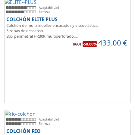
Adaptabilidad
Firmeza
COLCHÓN ELITE PLUS
Colchón de multi muelles ensacados y viscoelástica.
5 zonas de descanso.
Box perimetral HR30K multiperforado.
433.00
€
Para personas que buscan la comodidad y confort a la hora de
866€
-50.00%
dormir.
Adaptabilidad
Firmeza
COLCHÓN RIO