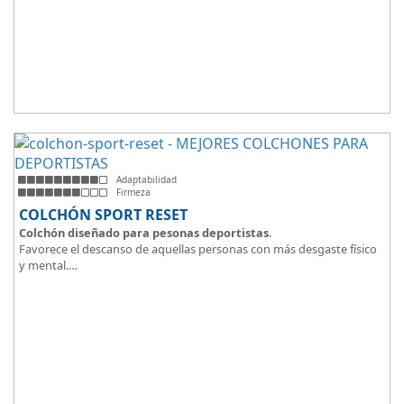
Adaptabilidad
Firmeza
COLCHÓN SPORT RESET
Colchón diseñado para pesonas deportistas
.
Favorece el descanso de aquellas personas con más desgaste físico
y mental.
Tejido ThermicalDUO Warm® + Extraible con cremallera
Tejido ThermicalDUO Fresh®
CoolFoam® mecanizada R-TECH® 50K de -
firmeza media
.
CoolFoam® Mecanizada, Base Articulada 35K
Tejido antideslizante