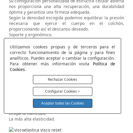
Su configuración personalizada de estructra celular abierta
nos proporciona una alta recuperación, una durabilidad
óptima y garantiza una firmeza adequada.
Según la densidad escogida podemos equilibrar la presión
necesaria que ejerce el cuerpo en el colchón,
proporcionando así el descanso deseado.
Soporte y ergonómico.
Alta transpirabilidad.
Gran elasticidad.
Utilizamos cookies propias y de terceros para el
Alta resiliencia.
correcto funcionamiento de la página y para fines
Estabilidad.
analíticos. Puedes aceptar o cambiar la configuración.
Para obtener más información visita
Política de
Cookies
.
Visco Reset Air
Rechazar Cookies
Máxima Frescura con la más alta elasticidad.
Máximo termo regulador.
Configurar Cookies >
Efecto nube.
Máxima frescura.
Aceptar todas las Cookies
Alta Transpirabilidad.
Disipa la humedad.
La más alta elasticidad.