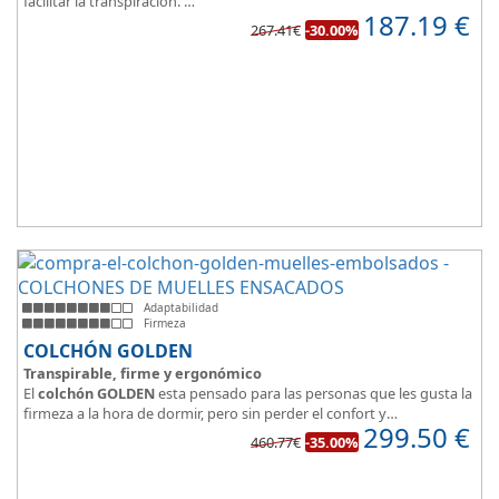
facilitar la transpiración.
187.19
€
Según medida del colchón estamos hablando tanto de un colchón
267.41€
-30.00%
juvenil, como de matrimonio.
Su
núcleo de espuma de alta densidad HR
unido a los cm de
viscoelástica hacen que sea u modelo adaptable a todo tipo de
personas.
Adaptabilidad
Firmeza
COLCHÓN GOLDEN
Transpirable, firme y ergonómico
El
colchón GOLDEN
esta pensado para las personas que les gusta la
firmeza a la hora de dormir, pero sin perder el confort y
299.50
€
adaptabilidad que nos ofrece la viscoelástica.
460.77€
-35.00%
Su excelente diseño, suave tejido e independencia de lechos,
perfecto para dormir solo en en pareja.