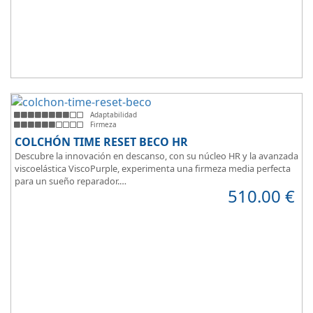
Adaptabilidad
Firmeza
COLCHÓN TIME RESET BECO HR
Descubre la innovación en descanso, con su núcleo HR y la avanzada
viscoelástica ViscoPurple, experimenta una firmeza media perfecta
para un sueño reparador.
510.00
€
Disfruta de su transpirabilidad y gran adaptabilidad, diseñado para
brindarte confort en cada momento. Además, es válido para camas
articuladas, ofreciendo versatilidad sin igual.