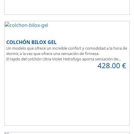
COLCHÓN BILOX GEL
Un modelo que ofrece un increíble confort y comodidad a la hora de
dormir, a la vez que ofrece una sensación de firmeza.
El tejido del colchón Ultra Violet Hidrofugo aporta sensación de
428.00
€
frescor.
Sus capas de ViscoEnergy facilitan la relajación muscular y evita los
puntos de presión.
Transpirable, Hipoalergénico, Independencia de Lechos, Ergonómico
La alta gama del descanso al mejor precio.