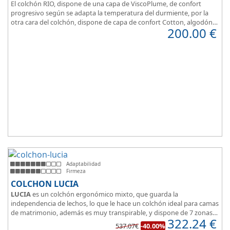
El colchón RIO, dispone de una capa de ViscoPlume, de confort
progresivo según se adapta la temperatura del durmiente, por la
otra cara del colchón, dispone de capa de confort Cotton, algodón
200.00
€
100% que brinda una sensación de confort inmediata.
Adaptabilidad
Firmeza
COLCHON LUCIA
LUCIA
es un colchón ergonómico mixto, que guarda la
independencia de lechos, lo que le hace un colchón ideal para camas
de matrimonio, además es muy transpirable, y dispone de 7 zonas
322.24
€
de confort.
537.07€
-40.00%