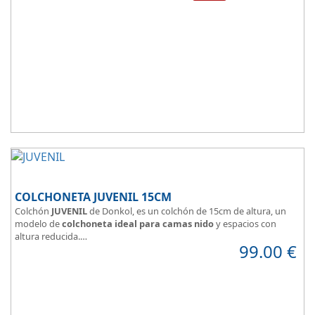
COLCHONETA JUVENIL 15CM
Colchón
JUVENIL
de Donkol, es un colchón de 15cm de altura, un
modelo de
colchoneta ideal para camas nido
y espacios con
altura reducida.
99.00
€
Con
núcleo de espuma de alta densidad HR
.
Los clientes que buscan
colchones baratos online
suelen elegir
este modelo, en lugar de comprar una espuma a medida a la que
después tienen que añadir una funda a medida.