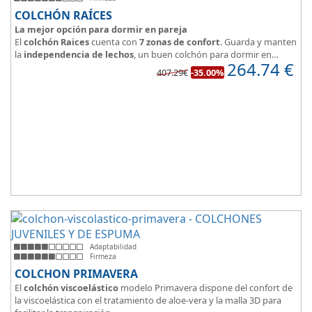
COLCHÓN RAÍCES
La mejor opción para dormir en pareja
El
colchón Raices
cuenta con
7 zonas de confort
. Guarda y manten
la
independencia de lechos
, un buen colchón para dormir en
264.74
€
pareja.
407.29€
-35.00%
Las personas calurosas agradecerán su tejido 3D y la gran
transpirabilidad que nos brinda este modelo.
Adaptabilidad
Firmeza
COLCHON PRIMAVERA
El
colchón viscoelástico
modelo Primavera dispone del confort de
la viscoelástica con el tratamiento de aloe-vera y la malla 3D para