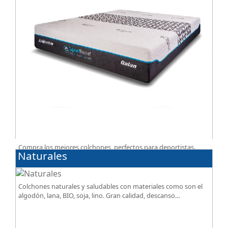
Compra los mejores colchones, perfectos para deportistas.
Naturales
Facilitan el descanso a personas que practican deporte,
SportReset ayuda a recuperar energía
Colchones naturales y saludables con materiales como son el
algodón, lana, BIO, soja, lino. Gran calidad, descanso
excepcional al mejor precio.