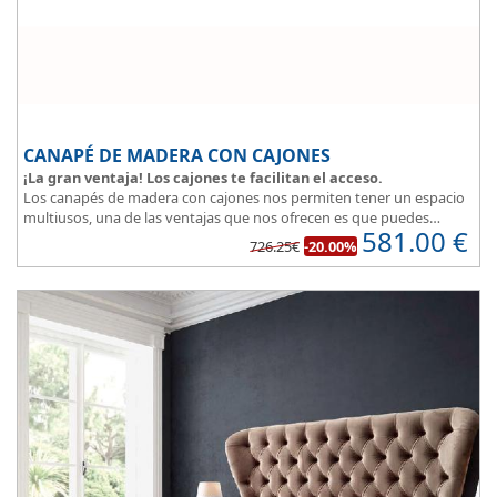
CANAPÉ DE MADERA CON CAJONES
¡La gran ventaja! Los cajones te facilitan el acceso.
Los canapés de madera con cajones nos permiten tener un espacio
multiusos, una de las ventajas que nos ofrecen es que puedes
581.00
€
disponer y acceder a lo que tienes almacenado en los cajones
726.25€
-20.00%
aunque la cama este ocupada.
Este canapé de cama práctico y funcional, permite guardar lo que
quieras sin que entre polvo, así tus cosas estarán protegidas.