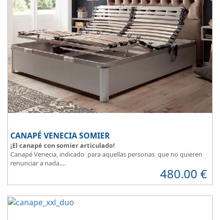
CANAPÉ VENECIA SOMIER
¡El canapé con somier articulado!
Canapé Venecia, indicado para aquellas personas que no quieren
renunciar a nada.
480.00
€
Además de espacio extra, se adapta perfectamente a nuestra
necesidad de descanso.
Consigue la posición más cómoda
, con solo pulsar un botón.
Madera disponible en colores Blanco, Cerezo, Nogal, Wengue,
Ceniza, Roble, Negro y Plata
Su gran calidad en la fabricación nos da como resultado
calidad en