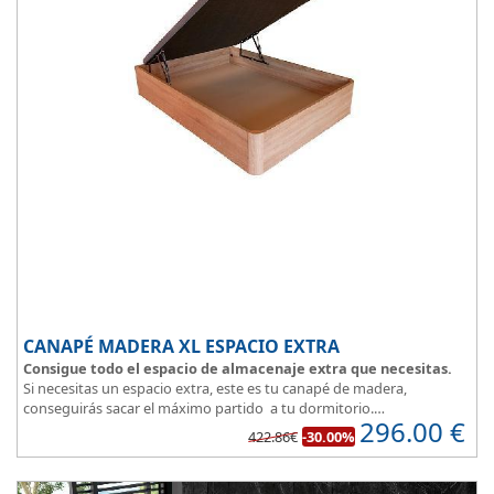
CANAPÉ MADERA XL ESPACIO EXTRA
Consigue todo el espacio de almacenaje extra que necesitas.
Si necesitas un espacio extra, este es tu canapé de madera,
conseguirás sacar el máximo partido a tu dormitorio.
296.00
€
La
tapa esta reforzada
y es muy transpirable, fabricada con tejido
422.86€
-30.00%
3D y tapizada en elegante color gris.
El cajón, con laterales gruesos, está pegado al suelo, lo que facilita
que el polvo no se acumule debajo de la cama.