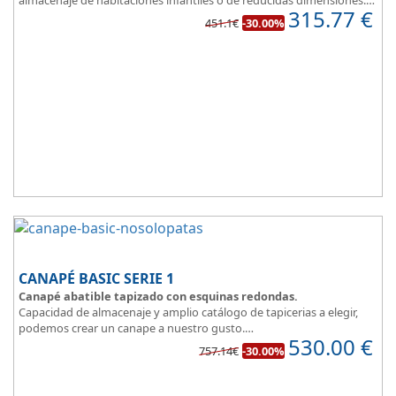
315.77
€
Con esquinas redondeadas, que facilitan el paso en pequeñas
451.1€
-30.00%
estancias.
Fabricado en tres modernos colores que aportan un toque natural
y mucha luz en un dormitorio juvenil.
Apertura lateral.
CANAPÉ BASIC SERIE 1
Canapé abatible tapizado con esquinas redondas.
Capacidad de almacenaje y amplio catálogo de tapicerias a elegir,
podemos crear un canape a nuestro gusto.
530.00
€
BASIC, una magnifica opción.
757.14€
-30.00%
Diseño, elegancia y funcionalidad se unen para ofrecerte la base del
descanso.
Todo unido a
el mejor precio
, recuerda que además disponemos