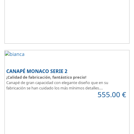
de formulas de financiación a medida para que puedas comprar a
plazos.
CANAPÉ MONACO SERIE 2
¡Calidad de fabricación, fantástico precio!
Canapé de gran capacidad con elegante diseño que en su
fabricación se han cuidado los más mínimos detalles.
555.00
€
Dispone de un amplio catálogo de tapicerias y polipieles a elegir,
para que puedas
personalizar a tu gusto todos los detalles
y de
esta forma
decorar tu habitación
.
MONACO Serie 2, elegancia y diseño en tu dormitorio.