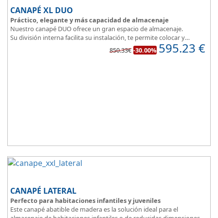
el descanso
.
CANAPÉ XL DUO
Práctico, elegante y más capacidad de almacenaje
Nuestro canapé DUO ofrece un gran espacio de almacenaje.
Su división interna facilita su instalación, te permite colocar y
595.23
€
distribuir mucho mejor todo lo que quieres guardar.
850.33€
-30.00%
Asegura la firmeza y calidad en el descanso.
CANAPÉ LATERAL
Perfecto para habitaciones infantiles y juveniles
Este canapé abatible de madera es la solución ideal para el
almacenaje de habitaciones infantiles o de reducidas dimensiones.