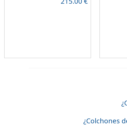
215.00
€
muy bien en hab
Hipoalergénico
Suave y elegant
¿
¿Colchones d