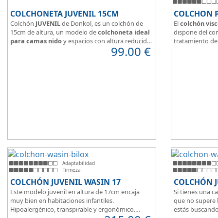
COLCHONETA JUVENIL 15CM
COLCHON 
Colchón
JUVENIL
de Donkol, es un colchón de
El
colchón visc
15cm de altura, un modelo de
colchoneta ideal
dispone del con
para camas nido
y espacios con altura reducida.
tratamiento de 
99.00
€
Con
núcleo de espuma de alta densidad HR
.
facilitar la tran
Los clientes que buscan
colchones baratos
Según medida 
online
suelen elegir este modelo, en lugar de
tanto de un co
comprar una espuma a medida a la que después
matrimonio.
tienen que añadir una funda a medida.
Su
núcleo de 
unido a los cm 
modelo adaptab
Adaptabilidad
Firmeza
COLCHÓN JUVENIL WASIN 17
COLCHÓN J
Este modelo juvenil en altura de 17cm encaja
Si tienes una c
muy bien en habitaciones infantiles.
que no supere 
Hipoalergénico, transpirable y ergonómico.
estás buscando
Suave y elegante tejido Strech360g de Bilox.
Este modelo ju