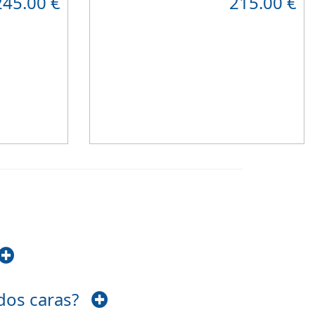
245.00
€
215.00
€
 material
resistente
que combinado con el material
 caras y
viscoelástico ViscoPlume en ambas caras y
gue
máximo
algodón en cara de verano, consigue un
 con una
descanso reparador y
máximo confort
con una
firmeza media
.
Altura +/- 18cm
 dos caras?