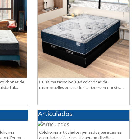
 colchones de
La última tecnología en colchones de
alidad al
micromuelles ensacados la tienes en nuestra
tienda, necesitas saber ¿qué son los
micromuelles?
Articulados
olchones
Colchones articulados, pensados para camas
 en diferentes
articuladas eléctricas. Tienen un diseño