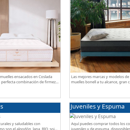
muelles ensacados en Coslada
Las mejores marcas y modelos de
a perfecta combinación de firmeza,
muelles bonell a tu alcance, gran c
spiración, con acabados premium
mejor precio.
es
Juveniles y Espuma
urales y saludables con
Aquí puedes comprar todos los c
o son el algodón, lana, BIO, soja,
juveniles y de espuma, disponibles