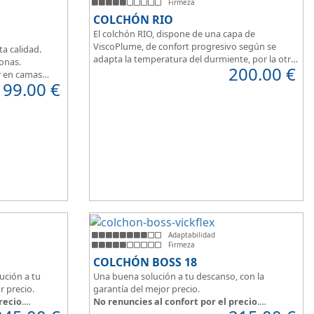
Firmeza
COLCHÓN RIO
El colchón RIO, dispone de una capa de
ViscoPlume, de confort progresivo según se
ta calidad.
adapta la temperatura del durmiente, por la otra
zonas.
200.00
€
cara del colchón, dispone de capa de confort
r en camas
199.00
€
Cotton, algodón 100% que brinda una sensación
de confort inmediata.
Adaptabilidad
Firmeza
COLCHÓN BOSS 18
ución a tu
Una buena solución a tu descanso, con la
r precio.
garantía del mejor precio.
recio
.
No renuncies al confort por el precio
.
irme y
Disfruta este colchón de
núcleo firme y