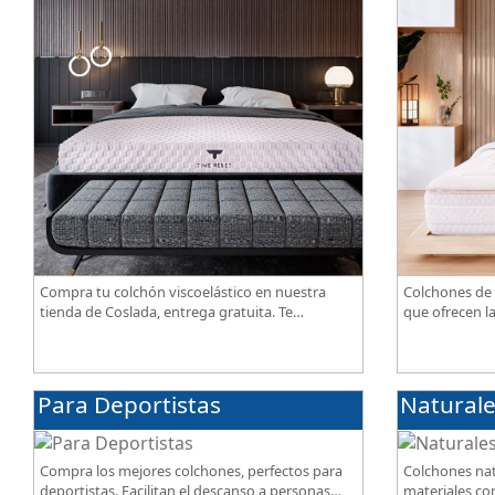
Compra tu colchón viscoelástico en nuestra
Colchones de 
tienda de Coslada, entrega gratuita. Te
que ofrecen l
asesoramos y ayudamos a elegir el modelo
confort, tran
según tus necesidades.
de alta gama.
Para Deportistas
Natural
Compra los mejores colchones, perfectos para
Colchones nat
deportistas. Facilitan el descanso a personas
materiales com