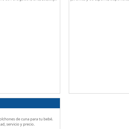
idad, descanso excepcional al
grados de firmeza, excelente relac
precio.
olchones de cuna para tu bebé.
ad, servicio y precio.