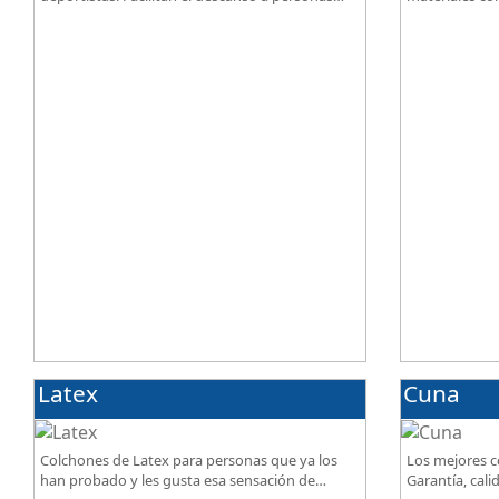
que practican deporte, SportReset ayuda a
lino. Gran cal
recuperar energía
mejor precio.
Latex
Cuna
Colchones de Latex para personas que ya los
Los mejores c
han probado y les gusta esa sensación de
Garantía, calid