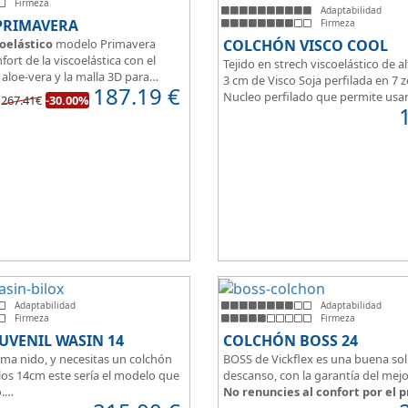
Firmeza
Adaptabilidad
PRIMAVERA
Firmeza
oelástico
modelo Primavera
COLCHÓN VISCO COOL
fort de la viscoelástica con el
Tejido en strech viscoelástico de al
aloe-vera y la malla 3D para
3 cm de Visco Soja perfilada en 7 
187.19
€
spiración.
Nucleo perfilado que permite usa
267.41€
-30.00%
del colchón estamos hablando
articuladas en 3/5 planos.
lchón juvenil, como de
espuma de alta densidad HR
de viscoelástica hacen que sea u
le a todo tipo de personas.
Adaptabilidad
Adaptabilidad
Firmeza
Firmeza
UVENIL WASIN 14
COLCHÓN BOSS 24
ama nido, y necesitas un colchón
BOSS de Vickflex es una buena sol
los 14cm este sería el modelo que
descanso, con la garantía del mejo
.
No renuncies al confort por el p
venil en
altura de 14cm
encaja
Disfruta este colchón de
núcleo f