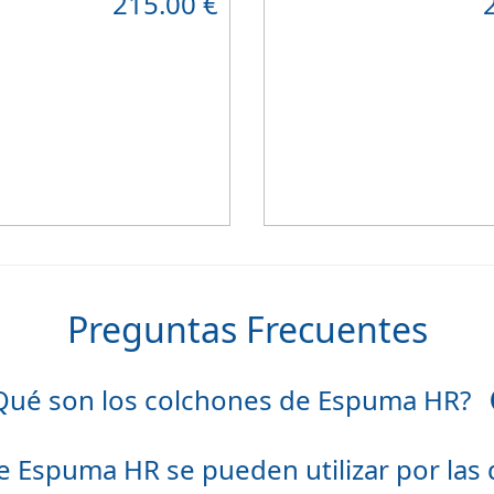
215.00
€
itaciones infantiles.
resistente
que combinado con su
, transpirable y ergonómico.
viscoelástico ViscoPlume en ambas
e tejido Strech360g de Bilox.
algodón en cara de verano, consi
confort
y un descanso reparador
firmeza media
.
Altura +/- 24cm
Preguntas Frecuentes
Qué son los colchones de Espuma HR?
e Espuma HR se pueden utilizar por las