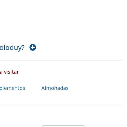
lboloduy?
 visitar
plementos
Almohadas