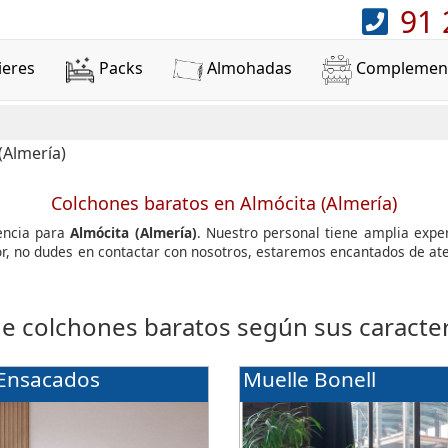
91 
ieres
Packs
Almohadas
Complemen
Colchones baratos en Almócita (Almería)
encia para
Almócita (Almería)
. Nuestro personal tiene amplia expe
avor, no dudes en contactar con nosotros, estaremos encantados de 
de colchones baratos según sus caracterí
 Ensacados
Muelle Bonell