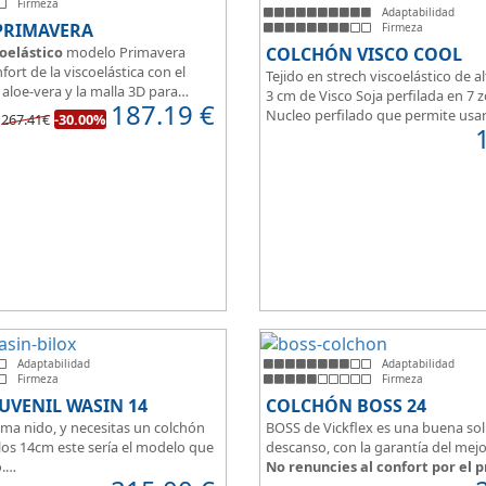
Firmeza
Adaptabilidad
PRIMAVERA
Firmeza
oelástico
modelo Primavera
COLCHÓN VISCO COOL
fort de la viscoelástica con el
Tejido en strech viscoelástico de al
aloe-vera y la malla 3D para
3 cm de Visco Soja perfilada en 7 
187.19
€
spiración.
Nucleo perfilado que permite usa
267.41€
-30.00%
del colchón estamos hablando
articuladas en 3/5 planos.
lchón juvenil, como de
espuma de alta densidad HR
de viscoelástica hacen que sea u
le a todo tipo de personas.
Adaptabilidad
Adaptabilidad
Firmeza
Firmeza
UVENIL WASIN 14
COLCHÓN BOSS 24
ama nido, y necesitas un colchón
BOSS de Vickflex es una buena sol
los 14cm este sería el modelo que
descanso, con la garantía del mejo
.
No renuncies al confort por el p
venil en
altura de 14cm
encaja
Disfruta este colchón de
núcleo f