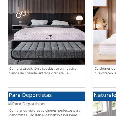
Compra tu colchón viscoelástico en nuestra
Colchones de 
tienda de Coslada, entrega gratuita. Te
que ofrecen l
asesoramos y ayudamos a elegir el modelo
confort, tran
según tus necesidades.
de alta gama.
Para Deportistas
Natural
Compra los mejores colchones, perfectos para
deportistas. Facilitan el descanso a personas