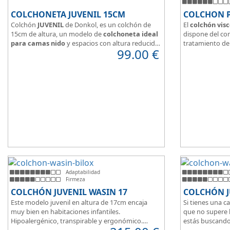
COLCHONETA JUVENIL 15CM
COLCHON 
Colchón
JUVENIL
de Donkol, es un colchón de
El
colchón visc
15cm de altura, un modelo de
colchoneta ideal
dispone del con
para camas nido
y espacios con altura reducida.
tratamiento de 
99.00
€
Con
núcleo de espuma de alta densidad HR
.
facilitar la tran
Los clientes que buscan
colchones baratos
Según medida 
online
suelen elegir este modelo, en lugar de
tanto de un co
comprar una espuma a medida a la que después
matrimonio.
tienen que añadir una funda a medida.
Su
núcleo de 
unido a los cm 
modelo adaptab
Adaptabilidad
Firmeza
COLCHÓN JUVENIL WASIN 17
COLCHÓN J
Este modelo juvenil en altura de 17cm encaja
Si tienes una c
muy bien en habitaciones infantiles.
que no supere 
Hipoalergénico, transpirable y ergonómico.
estás buscando
Suave y elegante tejido Strech360g de Bilox.
Este modelo ju