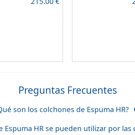
215.00
€
itaciones infantiles.
resistente
que combinado con su
, transpirable y ergonómico.
viscoelástico ViscoPlume en ambas
e tejido Strech360g de Bilox.
algodón en cara de verano, consi
confort
y un descanso reparador
firmeza media
.
Altura +/- 24cm
Preguntas Frecuentes
Qué son los colchones de Espuma HR?
e Espuma HR se pueden utilizar por las