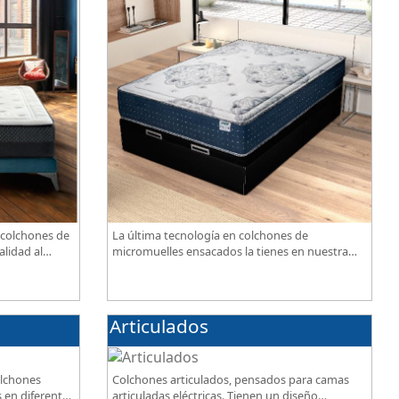
 colchones de
La última tecnología en colchones de
alidad al
micromuelles ensacados la tienes en nuestra
tienda, necesitas saber ¿qué son los
micromuelles?
Articulados
olchones
Colchones articulados, pensados para camas
 en diferentes
articuladas eléctricas. Tienen un diseño