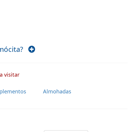
lmócita?
 visitar
plementos
Almohadas