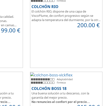
Firmeza
COLCHÓN RIO
El colchón RIO, dispone de una capa de
ViscoPlume, de confort progresivo según se
ta calidad.
adapta la temperatura del durmiente, por la otra
zonas.
200.00
€
cara del colchón, dispone de capa de confort
r en camas
199.00
€
Cotton, algodón 100% que brinda una sensación
de confort inmediata.
Adaptabilidad
Firmeza
COLCHÓN BOSS 18
ución a tu
Una buena solución a tu descanso, con la
r precio.
garantía del mejor precio.
recio
.
No renuncies al confort por el precio
.
irme y
Disfruta este colchón de
núcleo firme y