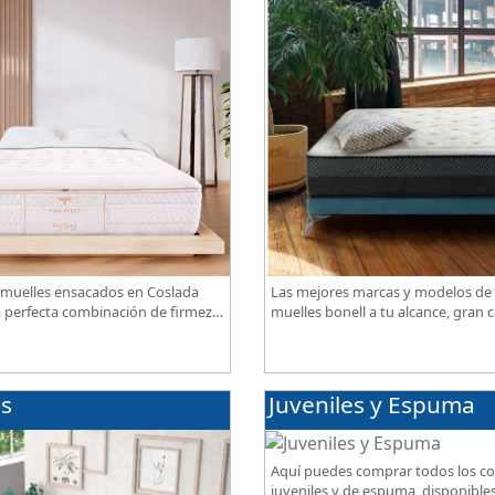
muelles ensacados en Coslada
Las mejores marcas y modelos de
a perfecta combinación de firmeza,
muelles bonell a tu alcance, gran c
spiración, con acabados premium
mejor precio.
es
Juveniles y Espuma
Aquí puedes comprar todos los c
juveniles y de espuma, disponibles