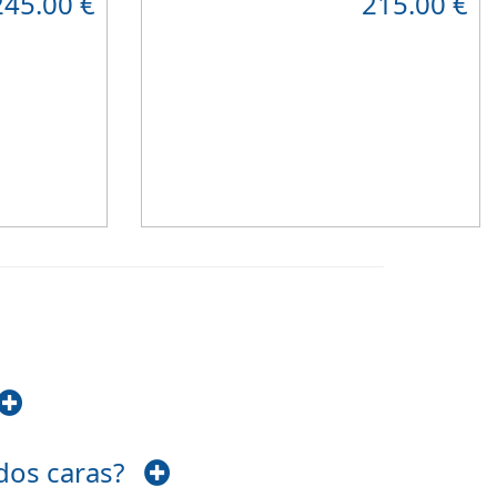
245.00
€
215.00
€
 material
resistente
que combinado con el material
 caras y
viscoelástico ViscoPlume en ambas caras y
gue
máximo
algodón en cara de verano, consigue un
 con una
descanso reparador y
máximo confort
con una
firmeza media
.
Altura +/- 18cm
 dos caras?