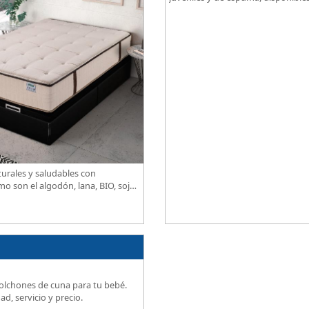
grados de firmeza, excelente relac
precio.
urales y saludables con
o son el algodón, lana, BIO, soja,
idad, descanso excepcional al
olchones de cuna para tu bebé.
ad, servicio y precio.