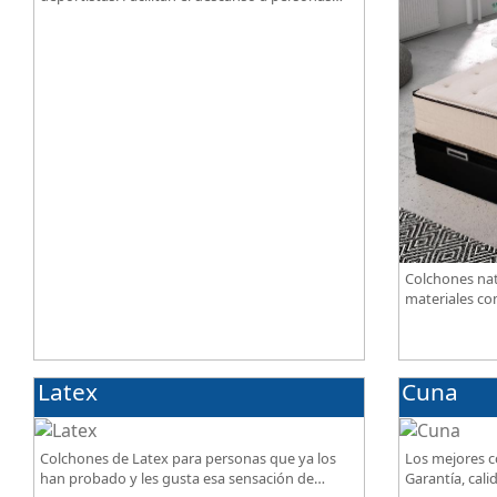
que practican deporte, SportReset ayuda a
recuperar energía
Colchones nat
materiales com
lino. Gran cal
mejor precio.
Latex
Cuna
Colchones de Latex para personas que ya los
Los mejores c
han probado y les gusta esa sensación de
Garantía, calid