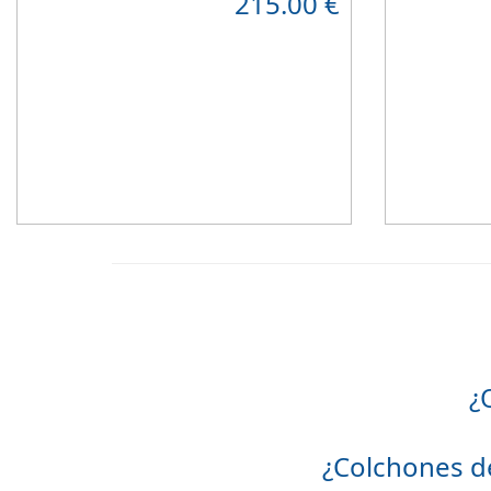
215.00
€
muy bien en hab
Hipoalergénico
Suave y elegant
¿
¿Colchones d