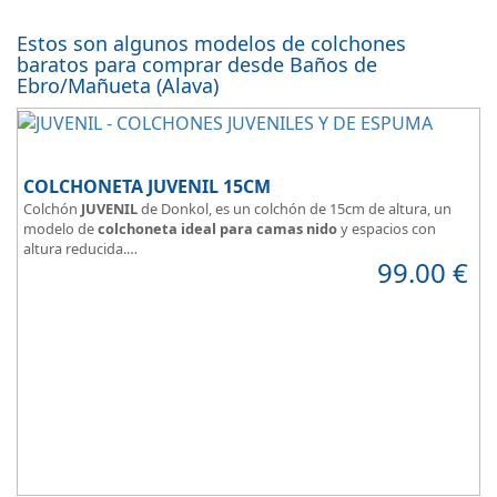
Estos son algunos modelos de colchones
baratos para comprar desde Baños de
Ebro/Mañueta (Alava)
COLCHONETA JUVENIL 15CM
Colchón
JUVENIL
de Donkol, es un colchón de 15cm de altura, un
modelo de
colchoneta ideal para camas nido
y espacios con
altura reducida.
99.00
€
Con
núcleo de espuma de alta densidad HR
.
Los clientes que buscan
colchones baratos online
suelen elegir
este modelo, en lugar de comprar una espuma a medida a la que
después tienen que añadir una funda a medida.