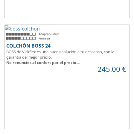
Adaptabilidad
Firmeza
COLCHÓN BOSS 24
BOSS de Vickflex es una buena solución a tu descanso, con la
garantía del mejor precio.
No renuncies al confort por el precio
.
245.00
€
Disfruta este colchón de
núcleo firme y resistente
que combinado
con su material viscoelástico ViscoPlume en ambas caras y algodón
en cara de verano, consigue
máximo confort
y un descanso
reparador con una
firmeza media
.
Altura +/- 24cm