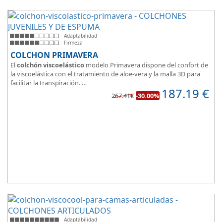
Adaptabilidad
Firmeza
COLCHON PRIMAVERA
El
colchón viscoelástico
modelo Primavera dispone del confort de
la viscoelástica con el tratamiento de aloe-vera y la malla 3D para
facilitar la transpiración.
187.19
€
Según medida del colchón estamos hablando tanto de un colchón
267.41€
-30.00%
juvenil, como de matrimonio.
Su
núcleo de espuma de alta densidad HR
unido a los cm de
viscoelástica hacen que sea u modelo adaptable a todo tipo de
personas.
Adaptabilidad