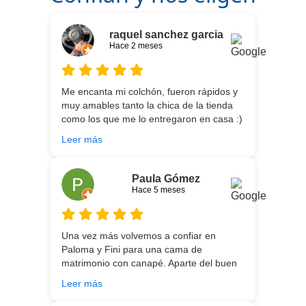
raquel sanchez garcia
Hace 2 meses
Me encanta mi colchón, fueron rápidos y
muy amables tanto la chica de la tienda
como los que me lo entregaron en casa :)
He vuelto a comprar colchón para mi hijo
Leer más
meses después:) son todos un encanto y
aparte de la calidad de los colchones y
canapé, una entrega rapidísima y fácil
Paula Gómez
comunicación con los repartidores que lo
Hace 5 meses
traen y montan :) encantada
Una vez más volvemos a confiar en
Paloma y Fini para una cama de
matrimonio con canapé. Aparte del buen
asesoramiento que ofrecen,
Leer más
personalizando totalmente las
necesidades de cada uno, es que son tan