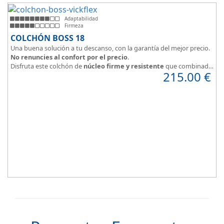
Adaptabilidad
Firmeza
COLCHÓN BOSS 18
Una buena solución a tu descanso, con la garantía del mejor precio.
No renuncies al confort por el precio
.
Disfruta este colchón de
núcleo firme y resistente
que combinado
215.00
€
con el material viscoelástico ViscoPlume en ambas caras y algodón
en cara de verano, consigue un descanso reparador y
máximo
confort
con una
firmeza media
.
Altura +/- 18cm