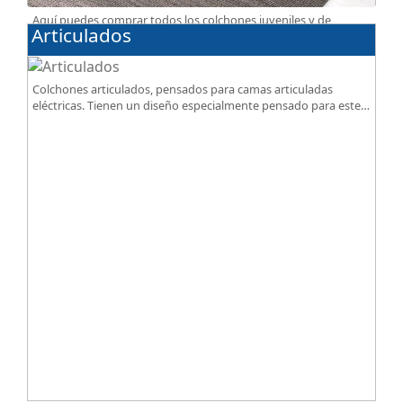
Aquí puedes comprar todos los colchones juveniles y de
Articulados
espuma, disponibles en diferentes grados de firmeza,
excelente relación calidad-precio.
Colchones articulados, pensados para camas articuladas
eléctricas. Tienen un diseño especialmente pensado para este
tipo de bases.