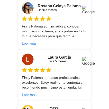
agradables y tan cercanas que la
Roxana Celaya Palomo
experiencia es fantástica. Puntualizar
Hace 5 meses
también que los chicos que nos trajeron y
montaron todo lo hicieron perfectamente,
preocupados por que quedase
Fini y Paloma son increíbles, conocen
perfectamente y a nuestro gusto, además
muchísimo del tema, y te ayudan en todo
muy rápidos. Volveremos a contar con
lo que necesites para que tanto la
ellos para futuras compras. Muchas
experiencia de compra como el producto
gracias!
Leer más
que estés necesitando sean los mejores.
Por otra parte, Ali y Dani hicieron un
trabajo impecable en el transporte y
Laura García
montaje, unos chicos encantadores. Hace
Hace 5 meses
5 años conocí la tienda, y vuelvo
encantada de contar con su asesoría y
buenos productos. Gracias a todo el
Fini y Paloma son unas profesionales
equipo.
excelentes. Estoy realmente contenta y
recomiendo muchísimo esta tienda. Un
gran servicio desde el principio hasta la
Leer más
entrega.
OTO