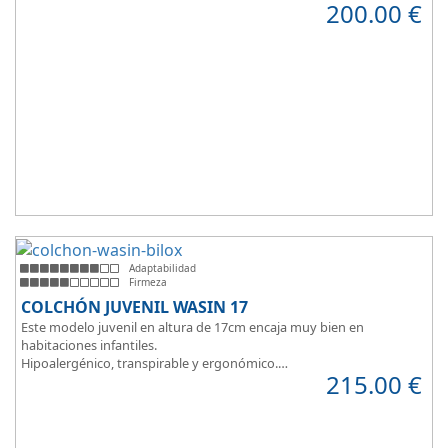
200.00
€
100% que brinda una sensación de confort inmediata.
Adaptabilidad
Firmeza
COLCHÓN JUVENIL WASIN 17
Este modelo juvenil en altura de 17cm encaja muy bien en
habitaciones infantiles.
Hipoalergénico, transpirable y ergonómico.
215.00
€
Suave y elegante tejido Strech360g de Bilox.