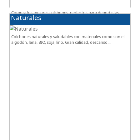
Compra los mejores colchones, perfectos para deportistas.
Naturales
Facilitan el descanso a personas que practican deporte,
SportReset ayuda a recuperar energía
Colchones naturales y saludables con materiales como son el
algodón, lana, BIO, soja, lino. Gran calidad, descanso
excepcional al mejor precio.