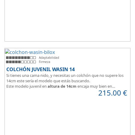
Adaptabilidad
Firmeza
COLCHÓN JUVENIL WASIN 14
Si tienes una cama nido, y necesitas un colchón que no supere los
14cm este sería el modelo que estás buscando.
Este modelo juvenil en
altura de 14cm
encaja muy bien en
215.00
€
habitaciones infantiles.
Hipoalergénico, transpirable y ergonómico.
Suave y elegante tejido Strech360g de Bilox.