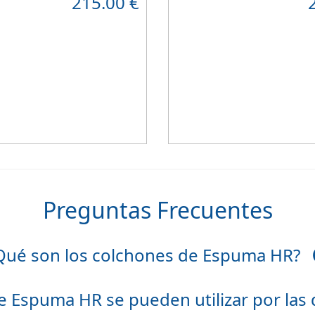
215.00
€
itaciones infantiles.
resistente
que combinado con su
, transpirable y ergonómico.
viscoelástico ViscoPlume en ambas
e tejido Strech360g de Bilox.
algodón en cara de verano, consi
confort
y un descanso reparador
firmeza media
.
Altura +/- 24cm
Preguntas Frecuentes
Qué son los colchones de Espuma HR?
e Espuma HR se pueden utilizar por las