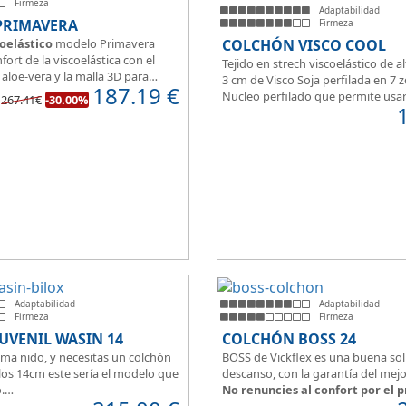
Firmeza
Adaptabilidad
PRIMAVERA
Firmeza
oelástico
modelo Primavera
COLCHÓN VISCO COOL
fort de la viscoelástica con el
Tejido en strech viscoelástico de al
aloe-vera y la malla 3D para
3 cm de Visco Soja perfilada en 7 
187.19
€
spiración.
Nucleo perfilado que permite usa
267.41€
-30.00%
del colchón estamos hablando
articuladas en 3/5 planos.
lchón juvenil, como de
espuma de alta densidad HR
de viscoelástica hacen que sea u
le a todo tipo de personas.
Adaptabilidad
Adaptabilidad
Firmeza
Firmeza
UVENIL WASIN 14
COLCHÓN BOSS 24
ama nido, y necesitas un colchón
BOSS de Vickflex es una buena sol
los 14cm este sería el modelo que
descanso, con la garantía del mejo
.
No renuncies al confort por el p
venil en
altura de 14cm
encaja
Disfruta este colchón de
núcleo f