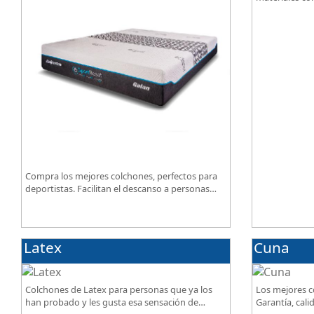
lino. Gran cal
mejor precio.
Compra los mejores colchones, perfectos para
deportistas. Facilitan el descanso a personas
que practican deporte, SportReset ayuda a
recuperar energía
Latex
Cuna
Colchones de Latex para personas que ya los
Los mejores c
han probado y les gusta esa sensación de
Garantía, calid