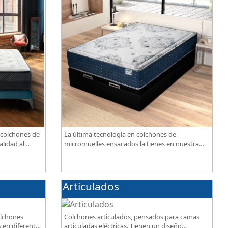
 colchones de
La última tecnología en colchones de
alidad al
micromuelles ensacados la tienes en nuestra
tienda, necesitas saber ¿qué son los
micromuelles?
Articulados
olchones
Colchones articulados, pensados para camas
 en diferentes
articuladas eléctricas. Tienen un diseño