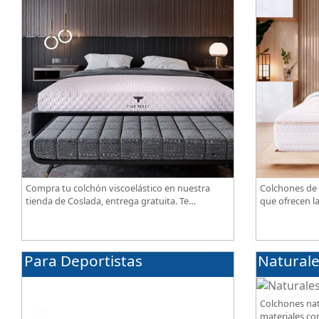
Compra tu colchón viscoelástico en nuestra
Colchones de 
tienda de Coslada, entrega gratuita. Te
que ofrecen l
asesoramos y ayudamos a elegir el modelo
confort, tran
según tus necesidades.
de alta gama.
Para Deportistas
Natural
Colchones nat
materiales com