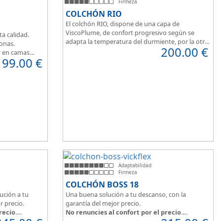
Firmeza
COLCHÓN RIO
El colchón RIO, dispone de una capa de
ViscoPlume, de confort progresivo según se
ta calidad.
adapta la temperatura del durmiente, por la otra
zonas.
200.00
€
cara del colchón, dispone de capa de confort
r en camas
199.00
€
Cotton, algodón 100% que brinda una sensación
de confort inmediata.
Adaptabilidad
Firmeza
COLCHÓN BOSS 18
ución a tu
Una buena solución a tu descanso, con la
r precio.
garantía del mejor precio.
recio
.
No renuncies al confort por el precio
.
irme y
Disfruta este colchón de
núcleo firme y