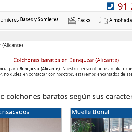
91 
Bases y Somieres
Packs
Almohada
Colchones baratos en Benejúzar (Alicante)
encia para
Benejúzar (Alicante)
. Nuestro personal tiene amplia exp
avor, no dudes en contactar con nosotros, estaremos encantados de 
de colchones baratos según sus caracterí
 Ensacados
Muelle Bonell