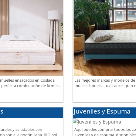
muelles ensacados en Coslada
Las mejores marcas y modelos de
a perfecta combinación de firmeza,
muelles bonell a tu alcance, gran c
spiración, con acabados premium
mejor precio.
es
Juveniles y Espuma
urales y saludables con
Aquí puedes comprar todos los c
o son el algodón, lana, BIO, soja,
juveniles y de espuma, disponibles