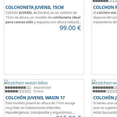
COLCHONETA JUVENIL 15CM
COLCHON 
Colchón
JUVENIL
de Donkol, es un colchón de
El
colchón visc
15cm de altura, un modelo de
colchoneta ideal
dispone del con
para camas nido
y espacios con altura reducida.
tratamiento de 
99.00
€
Con
núcleo de espuma de alta densidad HR
.
facilitar la tran
Los clientes que buscan
colchones baratos
Según medida 
online
suelen elegir este modelo, en lugar de
tanto de un co
comprar una espuma a medida a la que después
matrimonio.
tienen que añadir una funda a medida.
Su
núcleo de 
unido a los cm 
modelo adaptab
Adaptabilidad
Firmeza
COLCHÓN JUVENIL WASIN 17
COLCHÓN J
Este modelo juvenil en altura de 17cm encaja
Si tienes una c
muy bien en habitaciones infantiles.
que no supere 
Hipoalergénico, transpirable y ergonómico.
estás buscando
Suave y elegante tejido Strech360g de Bilox.
Este modelo ju