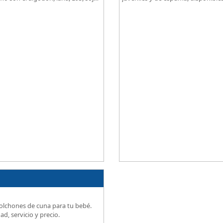
idad, descanso excepcional al
grados de firmeza, excelente relac
precio.
olchones de cuna para tu bebé.
ad, servicio y precio.