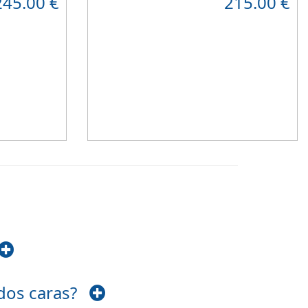
245.00
€
215.00
€
 material
resistente
que combinado con el material
 caras y
viscoelástico ViscoPlume en ambas caras y
gue
máximo
algodón en cara de verano, consigue un
 con una
descanso reparador y
máximo confort
con una
firmeza media
.
Altura +/- 18cm
 dos caras?