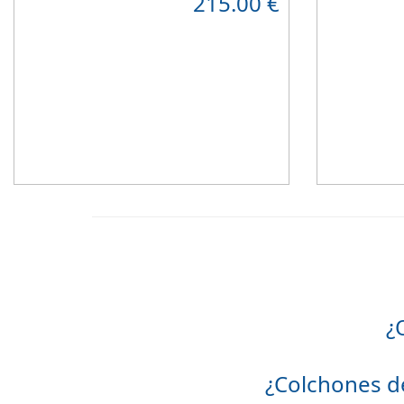
215.00
€
muy bien en hab
Hipoalergénico
Suave y elegant
¿
¿Colchones d