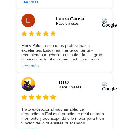
necesitando sean los mejores. Por otra parte,
Leer más
Ali y Dani hicieron un trabajo impecable en el
transporte y montaje, unos chicos
encantadores. Hace 5 años conocí la tienda, y
vuelvo encantada de contar con su asesoría y
Laura García
buenos productos. Gracias a todo el equipo.
Hace 5 meses
Fini y Paloma son unas profesionales
excelentes. Estoy realmente contenta y
recomiendo muchísimo esta tienda. Un gran
servicio desde el principio hasta la entrega.
Leer más
OTO
Hace 7 meses
Trato excepcional,muy amable. La
dependienta Fini está pendiente de ti en todo
momento y aconsejandote lo mejor para ti en
función de lo que estés buscando!!