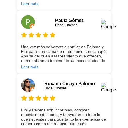
son todos un encanto y aparte de la calidad de
Leer más
los colchones y canapé, una entrega
rapidísima y fácil comunicación con los
repartidores que lo traen y montan :)
encantada
Paula Gómez
Hace 5 meses
Una vez más volvemos a confiar en Paloma y
Fini para una cama de matrimonio con canapé.
Aparte del buen asesoramiento que ofrecen,
personalizando totalmente las necesidades de
cada uno, es que son tan agradables y tan
Leer más
cercanas que la experiencia es fantástica.
Puntualizar también que los chicos que nos
trajeron y montaron todo lo hicieron
perfectamente, preocupados por que quedase
Roxana Celaya Palomo
perfectamente y a nuestro gusto, además muy
Hace 5 meses
rápidos. Volveremos a contar con ellos para
futuras compras. Muchas gracias!
Fini y Paloma son increíbles, conocen
muchísimo del tema, y te ayudan en todo lo
que necesites para que tanto la experiencia de
compra como el producto que estés