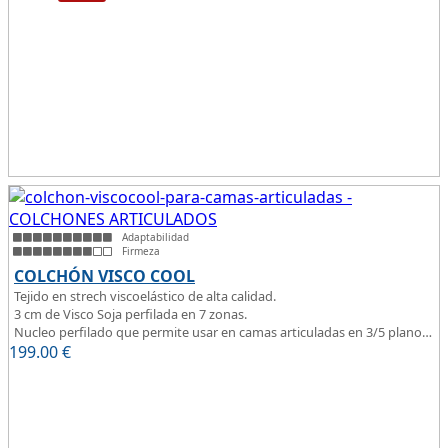
juvenil, como de matrimonio.
Su
núcleo de espuma de alta densidad HR
unido a los cm de
viscoelástica hacen que sea u modelo adaptable a todo tipo de
personas.
Adaptabilidad
Firmeza
COLCHÓN VISCO COOL
Tejido en strech viscoelástico de alta calidad.
3 cm de Visco Soja perfilada en 7 zonas.
Nucleo perfilado que permite usar en camas articuladas en 3/5 planos.
199.00
€