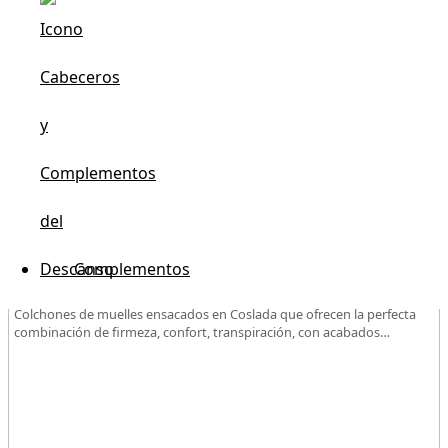
Muelles Ensacados
Complementos
Colchones de muelles ensacados en Coslada que ofrecen la perfecta
combinación de firmeza, confort, transpiración, con acabados
premium de alta gama.