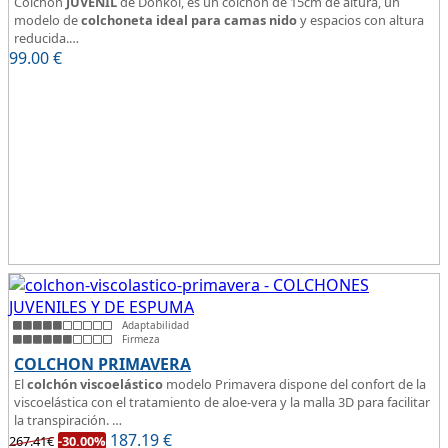
Colchón
JUVENIL
de Donkol, es un colchón de 15cm de altura, un
modelo de
colchoneta ideal para camas nido
y espacios con altura
reducida.
99.00
Con
núcleo de espuma de alta densidad HR
€
.
Los clientes que buscan
colchones baratos online
suelen elegir este
modelo, en lugar de comprar una espuma a medida a la que después
tienen que añadir una funda a medida.
Adaptabilidad
Firmeza
COLCHON PRIMAVERA
El
colchón viscoelástico
modelo Primavera dispone del confort de la
viscoelástica con el tratamiento de aloe-vera y la malla 3D para facilitar
la transpiración.
Según medida del colchón estamos hablando tanto de un colchón
187.19
€
267.41€
-30.00%