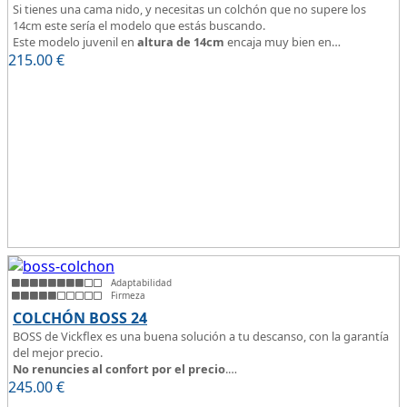
Si tienes una cama nido, y necesitas un colchón que no supere los
14cm este sería el modelo que estás buscando.
Este modelo juvenil en
altura de 14cm
encaja muy bien en
215.00
habitaciones infantiles.
€
Hipoalergénico, transpirable y ergonómico.
Suave y elegante tejido Strech360g de Bilox.
Adaptabilidad
Firmeza
COLCHÓN BOSS 24
BOSS de Vickflex es una buena solución a tu descanso, con la garantía
del mejor precio.
No renuncies al confort por el precio
.
245.00
Disfruta este colchón de
€
núcleo firme y resistente
que combinado
con su material viscoelástico ViscoPlume en ambas caras y algodón en