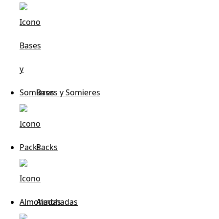
de gran calidad. Si tienes cualquier duda a la hora de
realizar la compra online de tu colchón, por favor, no
dudes en contactar con nosotros, estaremos
encantados de atenderte y aclarar tus dudas. Recuerda
Duermecol.com tu descanso de alta gama en
Benimassot (Alicante)
Tipos de colchones baratos según
Bases y Somieres
sus características.
Viscoelásticos
Packs
Compra tu colchón viscoelástico en nuestra tienda de Coslada,
entrega gratuita. Te asesoramos y ayudamos a elegir el modelo según
tus necesidades.
Almohadas