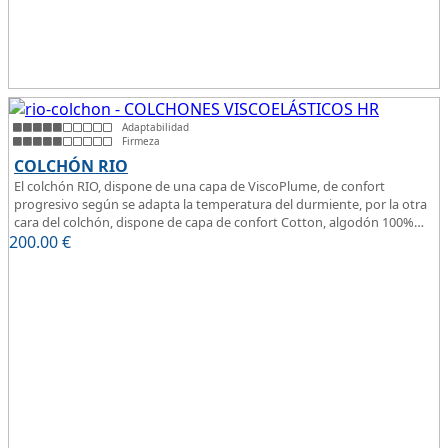
Adaptabilidad
Firmeza
COLCHÓN RIO
El colchón RIO, dispone de una capa de ViscoPlume, de confort
progresivo según se adapta la temperatura del durmiente, por la otra
cara del colchón, dispone de capa de confort Cotton, algodón 100%
200.00
que brinda una sensación de confort inmediata.
€