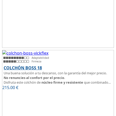
cara de verano, consigue
máximo confort
y un descanso reparador
con una
firmeza media
.
Altura +/- 24cm
Adaptabilidad
Firmeza
COLCHÓN BOSS 18
Una buena solución a tu descanso, con la garantía del mejor precio.
No renuncies al confort por el precio
.
Disfruta este colchón de
núcleo firme y resistente
que combinado
215.00
con el material viscoelástico ViscoPlume en ambas caras y algodón en
€
cara de verano, consigue un descanso reparador y
máximo confort
con una
firmeza media
.
Altura +/- 18cm