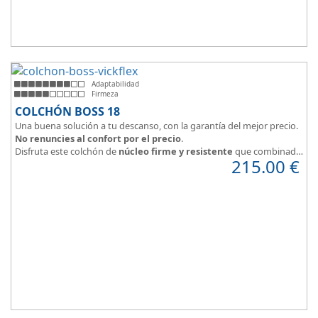
Adaptabilidad
Firmeza
COLCHÓN BOSS 18
Una buena solución a tu descanso, con la garantía del mejor precio.
No renuncies al confort por el precio
.
Disfruta este colchón de
núcleo firme y resistente
que combinado
215.00
€
con el material viscoelástico ViscoPlume en ambas caras y algodón
en cara de verano, consigue un descanso reparador y
máximo
confort
con una
firmeza media
.
Altura +/- 18cm