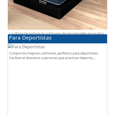
La última tecnología en colchones de micromuelles ensacados
Para Deportistas
la tienes en nuestra tienda, necesitas saber ¿qué son los
micromuelles?
Compra los mejores colchones, perfectos para deportistas.
Facilitan el descanso a personas que practican deporte,
SportReset ayuda a recuperar energía