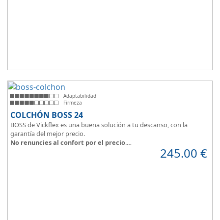
Adaptabilidad
Firmeza
COLCHÓN BOSS 24
BOSS de Vickflex es una buena solución a tu descanso, con la
garantía del mejor precio.
No renuncies al confort por el precio
.
245.00
€
Disfruta este colchón de
núcleo firme y resistente
que combinado
con su material viscoelástico ViscoPlume en ambas caras y algodón
en cara de verano, consigue
máximo confort
y un descanso
reparador con una
firmeza media
.
Altura +/- 24cm