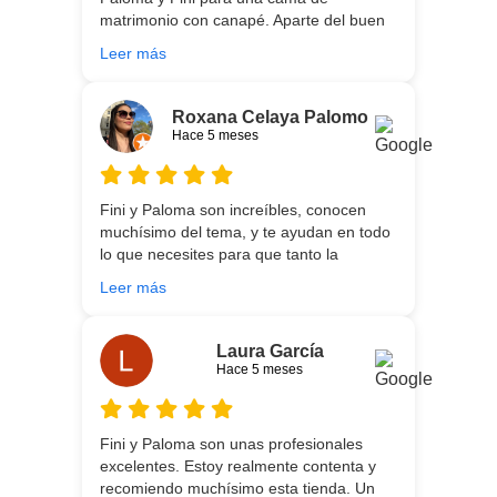
matrimonio con canapé. Aparte del buen
asesoramiento que ofrecen,
Leer más
personalizando totalmente las
necesidades de cada uno, es que son tan
agradables y tan cercanas que la
Roxana Celaya Palomo
experiencia es fantástica. Puntualizar
Hace 5 meses
también que los chicos que nos trajeron y
montaron todo lo hicieron perfectamente,
preocupados por que quedase
Fini y Paloma son increíbles, conocen
perfectamente y a nuestro gusto, además
muchísimo del tema, y te ayudan en todo
muy rápidos. Volveremos a contar con
lo que necesites para que tanto la
ellos para futuras compras. Muchas
experiencia de compra como el producto
gracias!
Leer más
que estés necesitando sean los mejores.
Por otra parte, Ali y Dani hicieron un
trabajo impecable en el transporte y
Laura García
montaje, unos chicos encantadores. Hace
Hace 5 meses
5 años conocí la tienda, y vuelvo
encantada de contar con su asesoría y
buenos productos. Gracias a todo el
Fini y Paloma son unas profesionales
equipo.
excelentes. Estoy realmente contenta y
recomiendo muchísimo esta tienda. Un