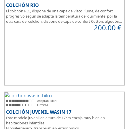
COLCHÓN RIO
El colchón RIO, dispone de una capa de ViscoPlume, de confort
progresivo según se adapta la temperatura del durmiente, por la
otra cara del colchón, dispone de capa de confort Cotton, algodón
200.00
€
100% que brinda una sensación de confort inmediata.
Adaptabilidad
Firmeza
COLCHÓN JUVENIL WASIN 17
Este modelo juvenil en altura de 17cm encaja muy bien en
habitaciones infantiles.
Hipoalergénico, transpirable y ergonómico.