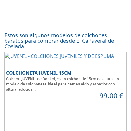
Estos son algunos modelos de colchones
baratos para comprar desde El Cañaveral de
Coslada
COLCHONETA JUVENIL 15CM
Colchón
JUVENIL
de Donkol, es un colchón de 15cm de altura, un
modelo de
colchoneta ideal para camas nido
y espacios con
altura reducida.
99.00
€
Con
núcleo de espuma de alta densidad HR
.
Los clientes que buscan
colchones baratos online
suelen elegir
este modelo, en lugar de comprar una espuma a medida a la que
después tienen que añadir una funda a medida.