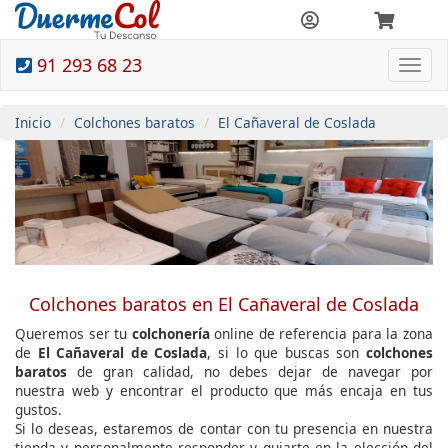
91 293 68 23
Togg
navi
Inicio
Colchones baratos
El Cañaveral de Coslada
Colchones baratos en El Cañaveral de Coslada
Queremos ser tu
colchonería
online de referencia para la zona
de
El Cañaveral de Coslada
, si lo que buscas son
colchones
baratos
de gran calidad, no debes dejar de navegar por
nuestra web y encontrar el producto que más encaja en tus
gustos.
Si lo deseas, estaremos de contar con tu presencia en nuestra
tienda y personalmente responder y guiarte en la elección del