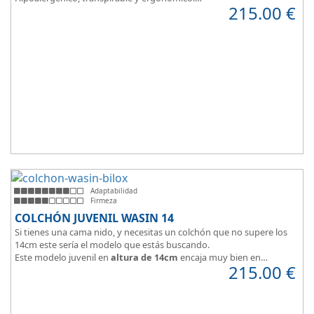
215.00
€
Suave y elegante tejido Strech360g de Bilox.
Adaptabilidad
Firmeza
COLCHÓN JUVENIL WASIN 14
Si tienes una cama nido, y necesitas un colchón que no supere los
14cm este sería el modelo que estás buscando.
Este modelo juvenil en
altura de 14cm
encaja muy bien en
215.00
€
habitaciones infantiles.
Hipoalergénico, transpirable y ergonómico.
Suave y elegante tejido Strech360g de Bilox.