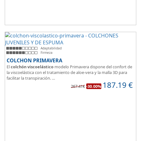
Adaptabilidad
Firmeza
COLCHON PRIMAVERA
El
colchón viscoelástico
modelo Primavera dispone del confort de
la viscoelástica con el tratamiento de aloe-vera y la malla 3D para
facilitar la transpiración.
187.19
€
Según medida del colchón estamos hablando tanto de un colchón
267.41€
-30.00%
juvenil, como de matrimonio.
Su
núcleo de espuma de alta densidad HR
unido a los cm de
viscoelástica hacen que sea u modelo adaptable a todo tipo de
personas.