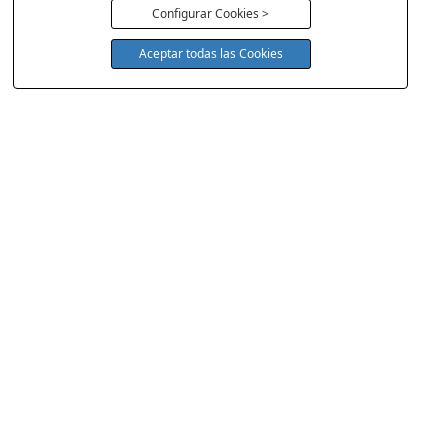
Configurar Cookies >
Aceptar todas las Cookies
COLCHONERIA DUERMECOL
Av de la Cañada 13
28823 - Coslada
Madrid
Política Cookies
Aviso Legal