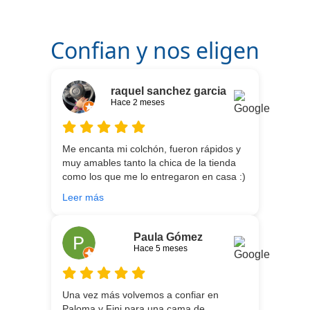
Confian y nos eligen
raquel sanchez garcia
Hace 2 meses
Me encanta mi colchón, fueron rápidos y
muy amables tanto la chica de la tienda
como los que me lo entregaron en casa :)
He vuelto a comprar colchón para mi hijo
Leer más
meses después:) son todos un encanto y
aparte de la calidad de los colchones y
canapé, una entrega rapidísima y fácil
Paula Gómez
comunicación con los repartidores que lo
Hace 5 meses
traen y montan :) encantada
Una vez más volvemos a confiar en
Paloma y Fini para una cama de