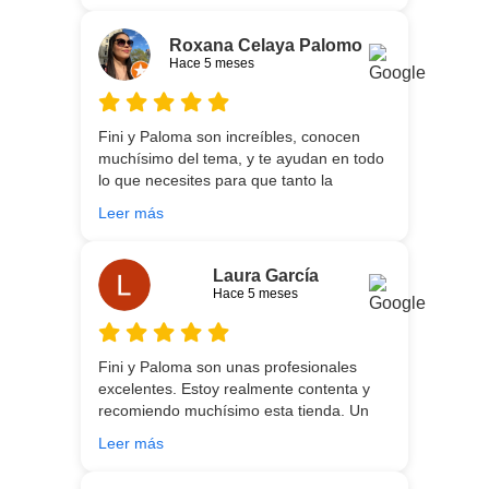
necesidades de cada uno, es que son tan
agradables y tan cercanas que la
Roxana Celaya Palomo
experiencia es fantástica. Puntualizar
Hace 5 meses
también que los chicos que nos trajeron y
montaron todo lo hicieron perfectamente,
preocupados por que quedase
Fini y Paloma son increíbles, conocen
perfectamente y a nuestro gusto, además
muchísimo del tema, y te ayudan en todo
muy rápidos. Volveremos a contar con
lo que necesites para que tanto la
ellos para futuras compras. Muchas
experiencia de compra como el producto
gracias!
Leer más
que estés necesitando sean los mejores.
Por otra parte, Ali y Dani hicieron un
trabajo impecable en el transporte y
Laura García
montaje, unos chicos encantadores. Hace
Hace 5 meses
5 años conocí la tienda, y vuelvo
encantada de contar con su asesoría y
buenos productos. Gracias a todo el
Fini y Paloma son unas profesionales
equipo.
excelentes. Estoy realmente contenta y
recomiendo muchísimo esta tienda. Un
gran servicio desde el principio hasta la
Leer más
entrega.