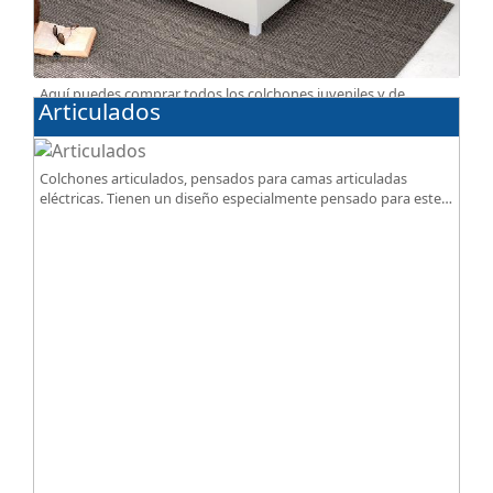
Aquí puedes comprar todos los colchones juveniles y de
Articulados
espuma, disponibles en diferentes grados de firmeza,
excelente relación calidad-precio.
Colchones articulados, pensados para camas articuladas
eléctricas. Tienen un diseño especialmente pensado para este
tipo de bases.