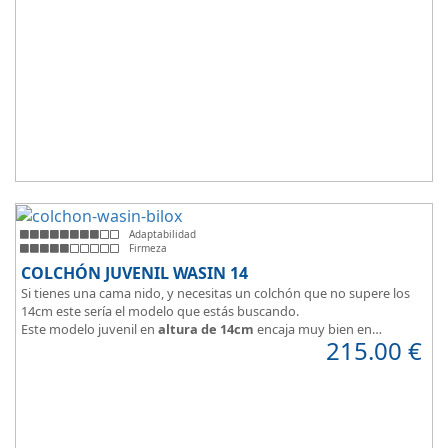
Adaptabilidad
Firmeza
COLCHÓN JUVENIL WASIN 14
Si tienes una cama nido, y necesitas un colchón que no supere los
14cm este sería el modelo que estás buscando.
Este modelo juvenil en
altura de 14cm
encaja muy bien en
215.00
€
habitaciones infantiles.
Hipoalergénico, transpirable y ergonómico.
Suave y elegante tejido Strech360g de Bilox.