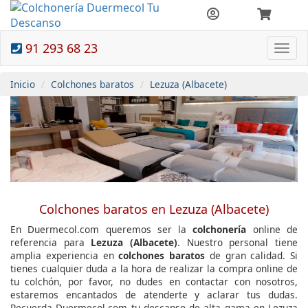
91 293 68 23
Togg
navi
Inicio
Colchones baratos
Lezuza (Albacete)
Colchones baratos en Lezuza (Albacete)
En Duermecol.com queremos ser la
colchonería
online de
referencia para
Lezuza (Albacete)
. Nuestro personal tiene
amplia experiencia en
colchones baratos
de gran calidad. Si
tienes cualquier duda a la hora de realizar la compra online de
tu colchón, por favor, no dudes en contactar con nosotros,
estaremos encantados de atenderte y aclarar tus dudas.
Recuerda Duermecol.com tu descanso de alta gama en Lezuza