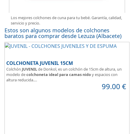
Los mejores colchones de cuna para tu bebé. Garantía, calidad,
servicio y precio.
Estos son algunos modelos de colchones
baratos para comprar desde Lezuza (Albacete)
COLCHONETA JUVENIL 15CM
Colchón
JUVENIL
de Donkol, es un colchón de 15cm de altura, un
modelo de
colchoneta ideal para camas nido
y espacios con
altura reducida.
99.00
€
Con
núcleo de espuma de alta densidad HR
.
Los clientes que buscan
colchones baratos online
suelen elegir
este modelo, en lugar de comprar una espuma a medida a la que
después tienen que añadir una funda a medida.