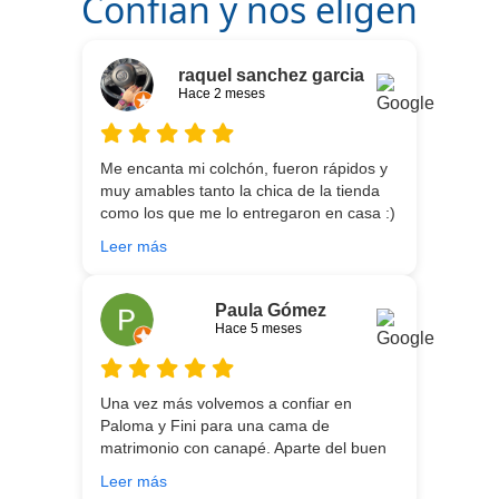
Confian y nos eligen
raquel sanchez garcia
Hace 2 meses
Me encanta mi colchón, fueron rápidos y
muy amables tanto la chica de la tienda
como los que me lo entregaron en casa :)
He vuelto a comprar colchón para mi hijo
Leer más
meses después:) son todos un encanto y
aparte de la calidad de los colchones y
canapé, una entrega rapidísima y fácil
Paula Gómez
comunicación con los repartidores que lo
Hace 5 meses
traen y montan :) encantada
Una vez más volvemos a confiar en
Paloma y Fini para una cama de
matrimonio con canapé. Aparte del buen
asesoramiento que ofrecen,
Leer más
personalizando totalmente las