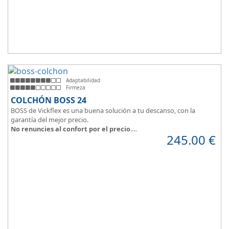
Adaptabilidad
Firmeza
COLCHÓN BOSS 24
BOSS de Vickflex es una buena solución a tu descanso, con la
garantía del mejor precio.
No renuncies al confort por el precio
.
245.00
€
Disfruta este colchón de
núcleo firme y resistente
que combinado
con su material viscoelástico ViscoPlume en ambas caras y algodón
en cara de verano, consigue
máximo confort
y un descanso
reparador con una
firmeza media
.
Altura +/- 24cm