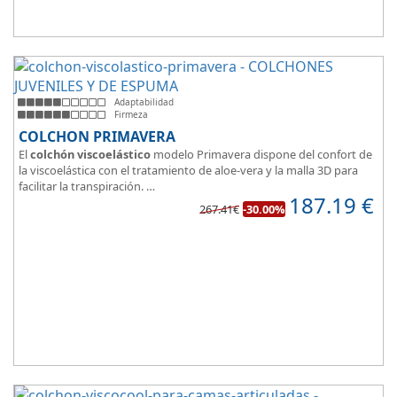
Adaptabilidad
Firmeza
COLCHON PRIMAVERA
El
colchón viscoelástico
modelo Primavera dispone del confort de
la viscoelástica con el tratamiento de aloe-vera y la malla 3D para
facilitar la transpiración.
187.19
€
Según medida del colchón estamos hablando tanto de un colchón
267.41€
-30.00%
juvenil, como de matrimonio.
Su
núcleo de espuma de alta densidad HR
unido a los cm de
viscoelástica hacen que sea u modelo adaptable a todo tipo de
personas.