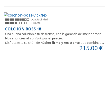
Adaptabilidad
Firmeza
COLCHÓN BOSS 18
Una buena solución a tu descanso, con la garantía del mejor precio.
No renuncies al confort por el precio
.
Disfruta este colchón de
núcleo firme y resistente
que combinado
215.00
€
con el material viscoelástico ViscoPlume en ambas caras y algodón
en cara de verano, consigue un descanso reparador y
máximo
confort
con una
firmeza media
.
Altura +/- 18cm