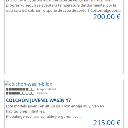
progresivo según se adapta la temperatura del durmiente, por la
otra cara del colchón, dispone de capa de confort Cotton, algodón
200.00
€
100% que brinda una sensación de confort inmediata.
Adaptabilidad
Firmeza
COLCHÓN JUVENIL WASIN 17
Este modelo juvenil en altura de 17cm encaja muy bien en
habitaciones infantiles.
Hipoalergénico, transpirable y ergonómico.
215.00
€
Suave y elegante tejido Strech360g de Bilox.