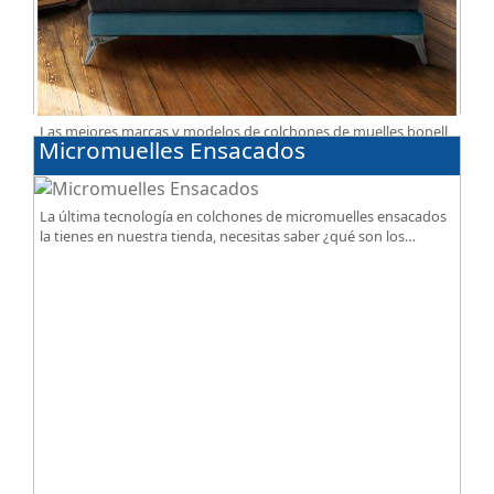
Las mejores marcas y modelos de colchones de muelles bonell
Micromuelles Ensacados
a tu alcance, gran calidad al mejor precio.
La última tecnología en colchones de micromuelles ensacados
la tienes en nuestra tienda, necesitas saber ¿qué son los
micromuelles?