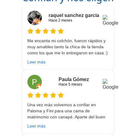
raquel sanchez garcia
Hace 2 meses
Me encanta mi colchón, fueron rápidos y
muy amables tanto la chica de la tienda
como los que me lo entregaron en casa :)
He vuelto a comprar colchón para mi hijo
Leer más
meses después:) son todos un encanto y
aparte de la calidad de los colchones y
canapé, una entrega rapidísima y fácil
Paula Gómez
comunicación con los repartidores que lo
Hace 5 meses
traen y montan :) encantada
Una vez más volvemos a confiar en
Paloma y Fini para una cama de
matrimonio con canapé. Aparte del buen
asesoramiento que ofrecen,
Leer más
personalizando totalmente las
necesidades de cada uno, es que son tan