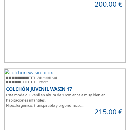
200.00
€
100% que brinda una sensación de confort inmediata.
Adaptabilidad
Firmeza
COLCHÓN JUVENIL WASIN 17
Este modelo juvenil en altura de 17cm encaja muy bien en
habitaciones infantiles.
Hipoalergénico, transpirable y ergonómico.
215.00
€
Suave y elegante tejido Strech360g de Bilox.