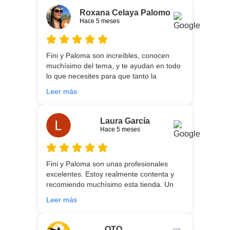
agradables y tan cercanas que la
Roxana Celaya Palomo
experiencia es fantástica. Puntualizar
Hace 5 meses
también que los chicos que nos trajeron y
montaron todo lo hicieron perfectamente,
preocupados por que quedase
Fini y Paloma son increíbles, conocen
perfectamente y a nuestro gusto, además
muchísimo del tema, y te ayudan en todo
muy rápidos. Volveremos a contar con
lo que necesites para que tanto la
ellos para futuras compras. Muchas
experiencia de compra como el producto
gracias!
Leer más
que estés necesitando sean los mejores.
Por otra parte, Ali y Dani hicieron un
trabajo impecable en el transporte y
Laura García
montaje, unos chicos encantadores. Hace
Hace 5 meses
5 años conocí la tienda, y vuelvo
encantada de contar con su asesoría y
buenos productos. Gracias a todo el
Fini y Paloma son unas profesionales
equipo.
excelentes. Estoy realmente contenta y
recomiendo muchísimo esta tienda. Un
gran servicio desde el principio hasta la
Leer más
entrega.
OTO