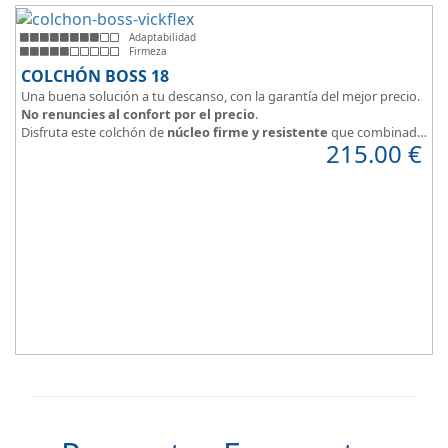
Adaptabilidad
Firmeza
COLCHÓN BOSS 18
Una buena solución a tu descanso, con la garantía del mejor precio.
No renuncies al confort por el precio
.
Disfruta este colchón de
núcleo firme y resistente
que combinado
215.00
€
con el material viscoelástico ViscoPlume en ambas caras y algodón
en cara de verano, consigue un descanso reparador y
máximo
confort
con una
firmeza media
.
Altura +/- 18cm