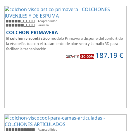
Adaptabilidad
Firmeza
COLCHON PRIMAVERA
El
colchón viscoelástico
modelo Primavera dispone del confort de
la viscoelástica con el tratamiento de aloe-vera y la malla 3D para
facilitar la transpiración.
187.19
€
Según medida del colchón estamos hablando tanto de un colchón
267.41€
-30.00%
juvenil, como de matrimonio.
Su
núcleo de espuma de alta densidad HR
unido a los cm de
viscoelástica hacen que sea u modelo adaptable a todo tipo de
personas.
Adaptabilidad