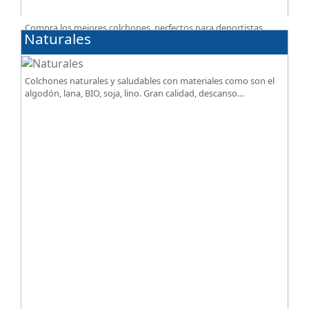
Compra los mejores colchones, perfectos para deportistas.
Naturales
Facilitan el descanso a personas que practican deporte,
SportReset ayuda a recuperar energía
Colchones naturales y saludables con materiales como son el
algodón, lana, BIO, soja, lino. Gran calidad, descanso
excepcional al mejor precio.