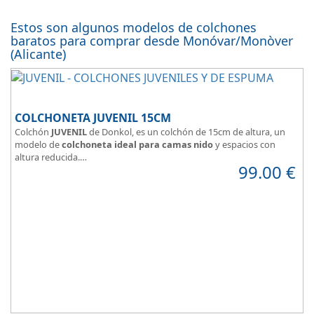
Estos son algunos modelos de colchones
baratos para comprar desde Monóvar/Monòver
(Alicante)
COLCHONETA JUVENIL 15CM
Colchón
JUVENIL
de Donkol, es un colchón de 15cm de altura, un
modelo de
colchoneta ideal para camas nido
y espacios con
altura reducida.
99.00
€
Con
núcleo de espuma de alta densidad HR
.
Los clientes que buscan
colchones baratos online
suelen elegir
este modelo, en lugar de comprar una espuma a medida a la que
después tienen que añadir una funda a medida.