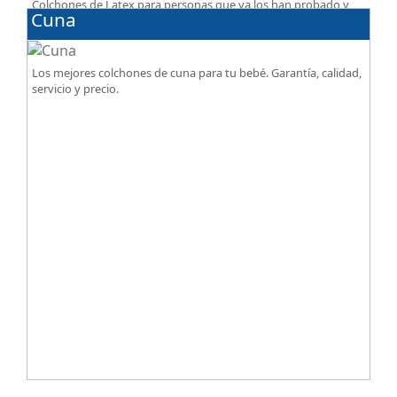
Colchones de Latex para personas que ya los han probado y
Cuna
les gusta esa sensación de confort.
Los mejores colchones de cuna para tu bebé. Garantía, calidad,
servicio y precio.