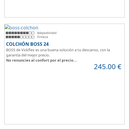
Adaptabilidad
Firmeza
COLCHÓN BOSS 24
BOSS de Vickflex es una buena solución a tu descanso, con la
garantía del mejor precio.
No renuncies al confort por el precio
.
245.00
€
Disfruta este colchón de
núcleo firme y resistente
que combinado
con su material viscoelástico ViscoPlume en ambas caras y algodón
en cara de verano, consigue
máximo confort
y un descanso
reparador con una
firmeza media
.
Altura +/- 24cm