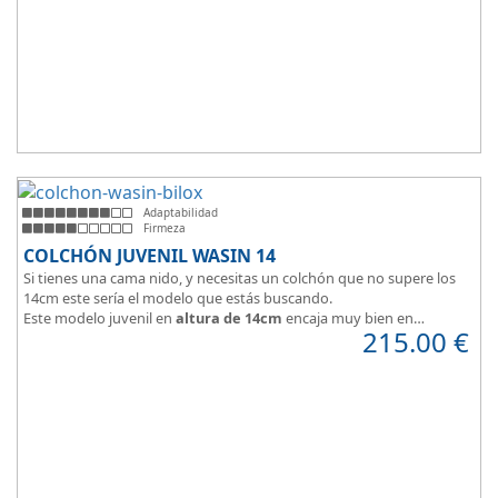
Adaptabilidad
Firmeza
COLCHÓN JUVENIL WASIN 14
Si tienes una cama nido, y necesitas un colchón que no supere los
14cm este sería el modelo que estás buscando.
Este modelo juvenil en
altura de 14cm
encaja muy bien en
215.00
€
habitaciones infantiles.
Hipoalergénico, transpirable y ergonómico.
Suave y elegante tejido Strech360g de Bilox.