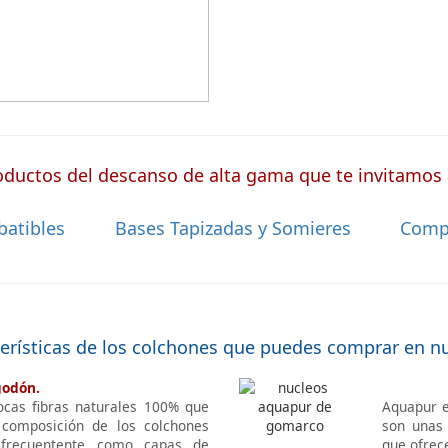
ductos del descanso de alta gama que te invitamos a
batibles
Bases Tapizadas y Somieres
Comp
terísticas de los colchones que puedes comprar en n
godón.
ocas fibras naturales 100% que
Aquapur e
 composición de los colchones
son unas 
 frecuentente como capas de
que ofrec