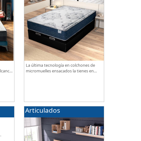
La última tecnología en colchones de
lcance,
micromuelles ensacados la tienes en
nuestra tienda, necesitas saber ¿qué son
los micromuelles?
Articulados
de