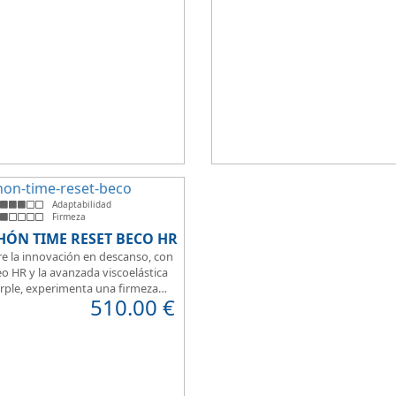
t a la hora de dormir.
que brinda una sensación de conf
inmediata.
Adaptabilidad
Firmeza
HÓN TIME RESET BECO HR
e la innovación en descanso, con
o HR y la avanzada viscoelástica
rple, experimenta una firmeza
510.00
€
erfecta para un sueño reparador.
 de su transpirabilidad y gran
ilidad, diseñado para brindarte
 en cada momento. Además, es
para camas articuladas, ofreciendo
idad sin igual.