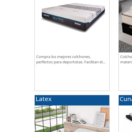
Compra los mejores colchones,
Colcho
perfectos para deportistas. Facilitan el
materi
descanso a personas que practican
BIO, so
deporte, SportReset ayuda a recuperar
excepc
energía
Latex
Cun