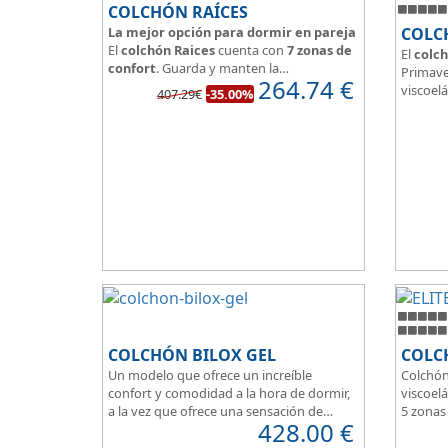
COLCHÓN RAÍCES
La mejor opción para dormir en pareja
COLC
El
colchón Raices
cuenta con
7 zonas de
El
colch
confort
. Guarda y manten la
Primave
264.74
€
independencia de lechos
, un buen
viscoelá
407.29€
-35.00%
colchón para dormir en pareja.
vera y l
Las personas calurosas agradecerán su
transpi
tejido 3D y la gran transpirabilidad que
Según m
nos brinda este modelo.
habland
como d
Su
núcl
HR
unid
que sea
de pers
COLCHÓN BILOX GEL
COLCH
Un modelo que ofrece un increíble
Colchón
confort y comodidad a la hora de dormir,
viscoelá
a la vez que ofrece una sensación de
5 zonas
428.00
€
firmeza.
Box per
El tejido del colchón Ultra Violet
Para pe