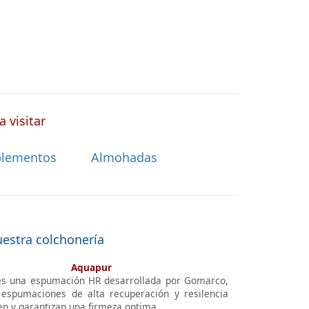
 visitar
lementos
Almohadas
uestra colchonería
Aquapur
s una espumación HR desarrollada por Gomarco,
espumaciones de alta recuperación y resilencia
en y garantizan una firmeza optima.