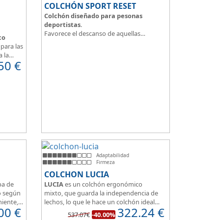
COLCHÓN SPORT RESET
Colchón diseñado para pesonas
deportistas
.
Favorece el descanso de aquellas
co
personas con más desgaste físico y
para las
mental.
a la
Tejido ThermicalDUO Warm® + Extraible
50
€
 confort
con cremallera
Tejido ThermicalDUO Fresh®
CoolFoam® mecanizada R-TECH® 50K de
e
-
firmeza media
.
 para
CoolFoam® Mecanizada, Base Articulada
35K
Tejido antideslizante
Adaptabilidad
Firmeza
COLCHON LUCIA
pa de
LUCIA
es un colchón ergonómico
o según
mixto, que guarda la independencia de
miente,
lechos, lo que le hace un colchón ideal
00
€
322.24
€
one de
para camas de matrimonio, además es
537.07€
-40.00%
 100%
muy transpirable, y dispone de 7 zonas de