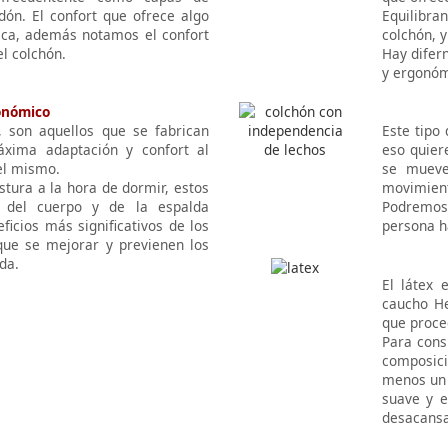
odón. El confort que ofrece algo
Equilibra
ica, además notamos el confort
colchón, 
l colchón.
Hay difern
y ergonóm
onómico
 son aquellos que se fabrican
Este tipo
xima adaptación y confort al
eso quier
el mismo.
se mueve
stura a la hora de dormir, estos
movimien
l del cuerpo y de la espalda
Podremos 
ficios más significativos de los
persona h
ue se mejorar y previenen los
da.
El látex 
caucho He
que proce
Para cons
composici
menos un 
suave y e
desacansa