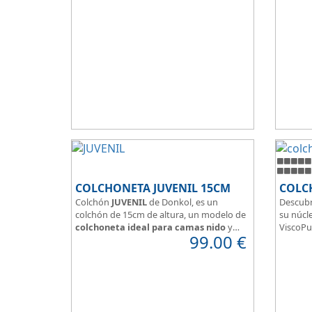
Hidrofugo aporta sensación de frescor.
y confor
Sus capas de ViscoEnergy facilitan la
relajación muscular y evita los puntos de
presión.
Transpirable, Hipoalergénico, Independencia
de Lechos, Ergonómico
La alta gama del descanso al mejor precio.
COLCHONETA JUVENIL 15CM
COLC
Colchón
JUVENIL
de Donkol, es un
Descubr
colchón de 15cm de altura, un modelo de
su núcle
colchoneta ideal para camas nido
y
ViscoPu
99.00
€
espacios con altura reducida.
media p
Con
núcleo de espuma de alta
Disfruta
densidad HR
.
adaptab
Los clientes que buscan
colchones
confort
baratos online
suelen elegir este
válido 
modelo, en lugar de comprar una espuma
versatil