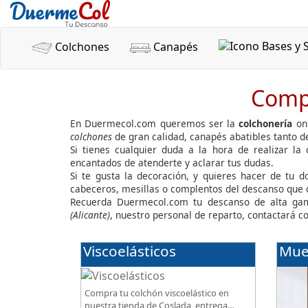
Colchones
Canapés
Compr
En Duermecol.com queremos ser la
colchonería
onl
colchones
de gran calidad, canapés abatibles tanto 
Si tienes cualquier duda a la hora de realizar la
encantados de atenderte y aclarar tus dudas.
Si te gusta la decoración, y quieres hacer de tu 
cabeceros, mesillas o complentos del descanso que
Recuerda Duermecol.com tu descanso de alta gam
(Alicante)
, nuestro personal de reparto, contactará c
Viscoelásticos
Mue
Compra tu colchón viscoelástico en
nuestra tienda de Coslada, entrega