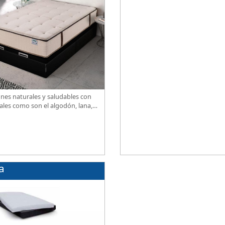
firmeza, excelente relación calidad
precio.
nes naturales y saludables con
ales como son el algodón, lana,
ja, lino. Gran calidad, descanso
ional al mejor precio.
a