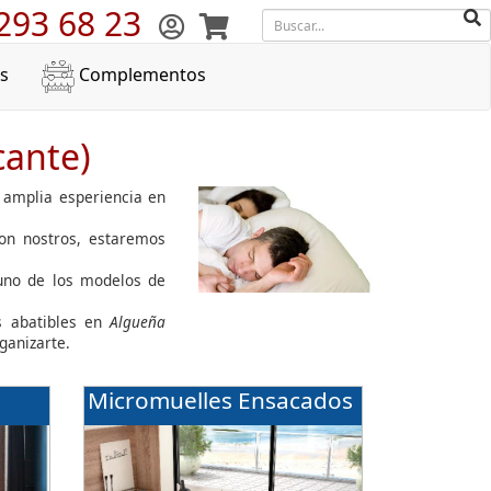
293 68 23
s
Complementos
cante)
e amplia esperiencia en
con nostros, estaremos
guno de los modelos de
 abatibles en
Algueña
ganizarte.
Micromuelles Ensacados