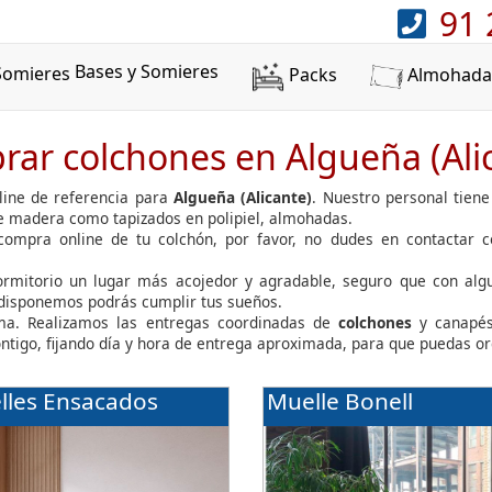
91 
Bases y Somieres
Packs
Almohada
ar colchones en Algueña (Ali
ine de referencia para
Algueña (Alicante)
. Nuestro personal tien
de madera como tapizados en polipiel, almohadas.
 compra online de tu colchón, por favor, no dudes en contactar 
dormitorio un lugar más acojedor y agradable, seguro que con al
 disponemos podrás cumplir tus sueños.
a. Realizamos las entregas coordinadas de
colchones
y canapés
ontigo, fijando día y hora de entrega aproximada, para que puedas or
lles Ensacados
Muelle Bonell