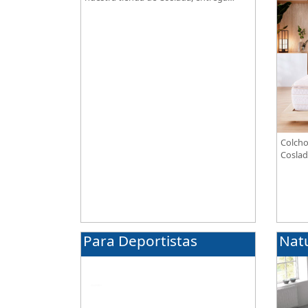
gratuita. Te asesoramos y ayudamos a
elegir el modelo según tus necesidades.
Colcho
Coslad
combin
transp
alta g
Para Deportistas
Nat