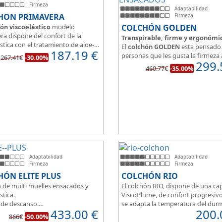
Firmeza
Adaptabilidad
HON PRIMAVERA
Firmeza
ón viscoelástico
modelo
COLCHÓN GOLDEN
ra dispone del confort de la
Transpirable, firme y ergonómi
stica con el tratamiento de aloe-
El
colchón GOLDEN
esta pensado 
187.19
€
a malla 3D para facilitar la
personas que les gusta la firmeza 
267.41€
-30.00%
ración.
299.
hora de dormir, pero sin perder el
460.77€
-35.00%
edida del colchón estamos
y adaptabilidad que nos ofrece la
o tanto de un colchón juvenil,
viscoelástica.
e matrimonio.
Su excelente diseño, suave tejido 
eo de espuma de alta densidad
independencia de lechos, perfecto
o a los cm de viscoelástica hacen
dormir solo en en pareja.
 u modelo adaptable a todo tipo
onas.
Adaptabilidad
Adaptabilidad
Firmeza
Firmeza
ÓN ELITE PLUS
COLCHÓN RIO
 de multi muelles ensacados y
El colchón RIO, dispone de una ca
stica.
ViscoPlume, de confort progresiv
 de descanso.
se adapta la temperatura del dur
433.00
€
200.
imetral HR30K multiperforado.
por la otra cara del colchón, disp
866€
-50.00%
rsonas que buscan la comodidad
capa de confort Cotton, algodón