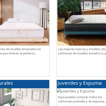
nes de muelles ensacados en
Las mejores marcas y modelos de
a que ofrecen la perfecta
colchones de muelles bonell a tu a
ación de firmeza, confort,
gran calidad al mejor precio.
iración, con acabados premium de
ama.
urales
Juveniles y Espuma
Aquí puedes comprar todos los
colchones juveniles y de espuma,
disponibles en diferentes grados 