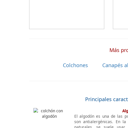
a medida a la que después tienen que
añadir una funda a medida.
Más pro
Colchones
Canapés a
Principales carac
Al
El algodón es una de las p
son antialergénicas. En la
naturales, se suele usar