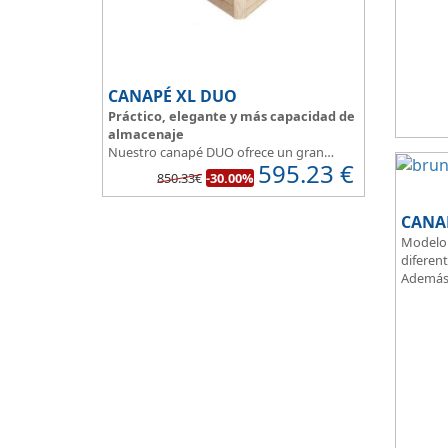
el paso
Fabrica
aportan
un dormi
Apertura
CANAPÉ XL DUO
Práctico, elegante y más capacidad de
almacenaje
Nuestro canapé DUO ofrece un gran
595.23
€
espacio de almacenaje.
850.33€
-30.00%
Su división interna facilita su instalación,
te permite colocar y distribuir mucho
CANAP
mejor todo lo que quieres guardar.
Asegura la firmeza y calidad en el
Modelo 
descanso.
diferent
Además 
gama, p
denotan
eleganci
Tapa ta