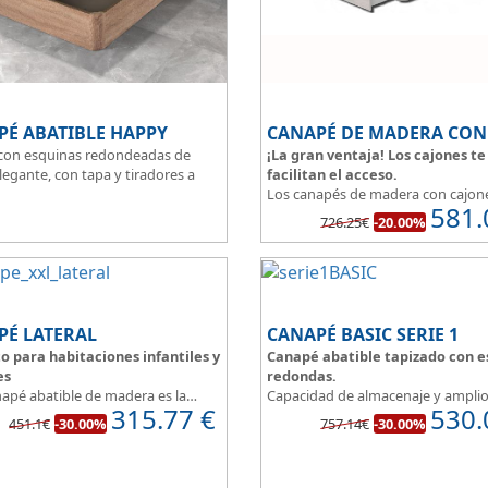
PÉ ABATIBLE HAPPY
con esquinas redondeadas de
¡La gran ventaja! Los cajones te
legante, con tapa y tiradores a
facilitan el acceso.
Los canapés de madera con cajon
581.
al suelo con una altura total de
permiten tener un espacio multiu
726.25€
-20.00%
de las ventajas que nos ofrecen e
ado de la tapa en malla 3D
puedes disponer y acceder a lo qu
 la transpirabilidad.
almacenado en los cajones aunque
cama este ocupada.
Este canapé de cama práctico y fu
permite guardar lo que quieras si
PÉ LATERAL
CANAPÉ BASIC SERIE 1
entre polvo, así tus cosas estarán
o para habitaciones infantiles y
Canapé abatible tapizado con e
protegidas.
es
redondas.
napé abatible de madera es la
Capacidad de almacenaje y ampli
315.77
€
530.
 ideal para el almacenaje de
catálogo de tapicerias a elegir, p
451.1€
-30.00%
757.14€
-30.00%
ones infantiles o de reducidas
crear un canape a nuestro gusto.
ones.
BASIC, una magnifica opción.
uinas redondeadas, que facilitan
Diseño, elegancia y funcionalidad