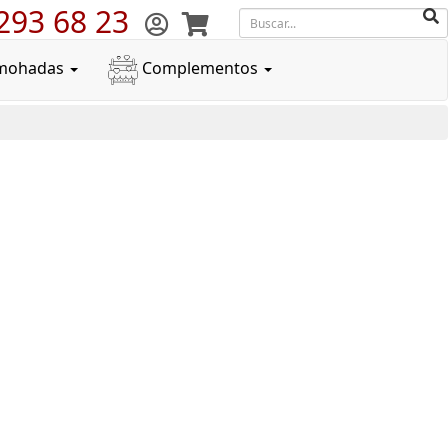
293 68 23
mohadas
Complementos