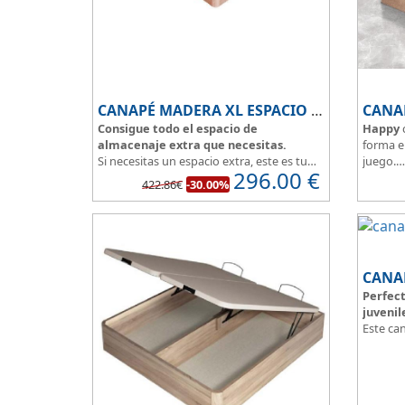
CANAPÉ MADERA XL ESPACIO EXTRA
CANA
Consigue todo el espacio de
Happy
almacenaje extra que necesitas.
forma e
Si necesitas un espacio extra, este es tu
juego.
296.00
€
canapé de madera, conseguirás sacar el
Modelo 
422.86€
-30.00%
máximo partido a tu dormitorio.
33cm.
La
tapa esta reforzada
y es muy
El tapiz
transpirable, fabricada con tejido 3D y
aumenta
tapizada en elegante color gris.
El cajón, con laterales gruesos, está
pegado al suelo, lo que facilita que el
CANA
polvo no se acumule debajo de la cama.
Perfect
Disponible en 5 colores de madera
:
juvenil
Blanco, ártico, cambrian, wengue y
Este ca
cerezo.
solución
habitaci
dimensi
Con esq