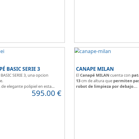
 en pequeñas estancias.
para ofrecerte la base del descans
do en tres modernos colores que
Todo unido a
el mejor precio
, re
 un toque natural y mucha luz en
que además disponemos de formu
torio juvenil.
financiación a medida para que p
 lateral.
comprar a plazos.
É BASIC SERIE 3
CANAPE MILAN
BASIC SERIE 3, una opcion
El
Canapé MILAN
cuenta con
pat
e.
13
cm de altura que
permiten pas
de elegante polipiel en esta
robot de limpieza por debajo
.
595.00
€
odemos optar a tejidos que
Tapa tapizada perímetro a juego c
 personalidad, calided y
arcón, centro en rejilla 3D
a.
Arcón tapizado color a elegir.
pizada en malla 3D