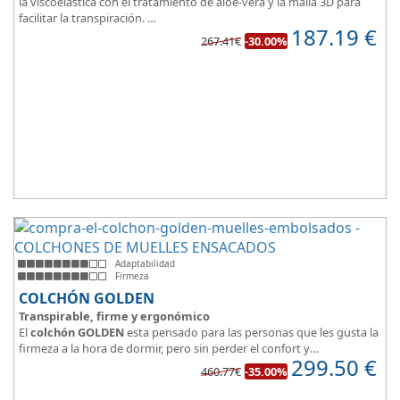
la viscoelástica con el tratamiento de aloe-vera y la malla 3D para
facilitar la transpiración.
187.19
€
Según medida del colchón estamos hablando tanto de un colchón
267.41€
-30.00%
juvenil, como de matrimonio.
Su
núcleo de espuma de alta densidad HR
unido a los cm de
viscoelástica hacen que sea u modelo adaptable a todo tipo de
personas.
Adaptabilidad
Firmeza
COLCHÓN GOLDEN
Transpirable, firme y ergonómico
El
colchón GOLDEN
esta pensado para las personas que les gusta la
firmeza a la hora de dormir, pero sin perder el confort y
299.50
€
adaptabilidad que nos ofrece la viscoelástica.
460.77€
-35.00%
Su excelente diseño, suave tejido e independencia de lechos,
perfecto para dormir solo en en pareja.