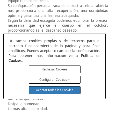
equipo técnico de Reset.
Su configuración personalizada de estructra celular abierta
nos proporciona una alta recuperación, una durabilidad
óptima y garantiza una firmeza adequada.
Según la densidad escogida podemos equilibrar la presión
necesaria que ejerce el cuerpo en el colchón,
proporcionando así el descanso deseado.
Soporte y ergonómico.
Alta transpirabilidad.
Utilizamos cookies propias y de terceros para el
Gran elasticidad.
correcto funcionamiento de la página y para fines
Alta resiliencia.
analíticos. Puedes aceptar o cambiar la configuración.
Estabilidad.
Para obtener más información visita
Política de
Cookies
.
Rechazar Cookies
Visco Reset Air
Máxima Frescura con la más alta elasticidad.
Configurar Cookies >
Máximo termo regulador.
Efecto nube.
Aceptar todas las Cookies
Máxima frescura.
Alta Transpirabilidad.
Disipa la humedad.
La más alta elasticidad.