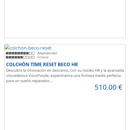
Adaptabilidad
Firmeza
COLCHÓN TIME RESET BECO HR
Descubre la innovación en descanso, con su núcleo HR y la avanzada
viscoelástica ViscoPurple, experimenta una firmeza media perfecta
para un sueño reparador.
510.00
€
Disfruta de su transpirabilidad y gran adaptabilidad, diseñado para
brindarte confort en cada momento. Además, es válido para camas
articuladas, ofreciendo versatilidad sin igual.