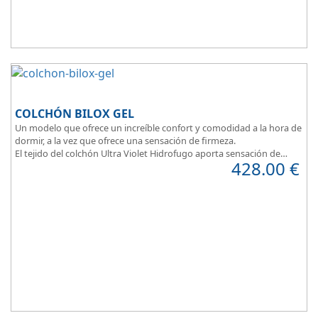
COLCHÓN BILOX GEL
Un modelo que ofrece un increíble confort y comodidad a la hora de
dormir, a la vez que ofrece una sensación de firmeza.
El tejido del colchón Ultra Violet Hidrofugo aporta sensación de
428.00
€
frescor.
Sus capas de ViscoEnergy facilitan la relajación muscular y evita los
puntos de presión.
Transpirable, Hipoalergénico, Independencia de Lechos, Ergonómico
La alta gama del descanso al mejor precio.