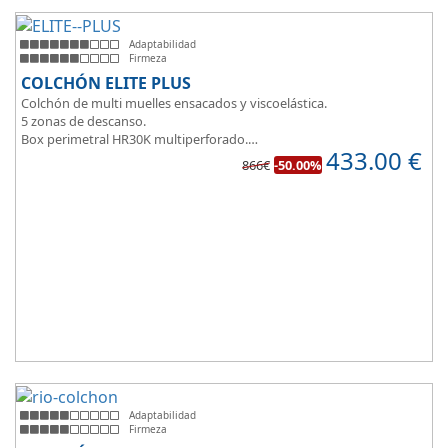
Adaptabilidad
Firmeza
COLCHÓN ELITE PLUS
Colchón de multi muelles ensacados y viscoelástica.
5 zonas de descanso.
Box perimetral HR30K multiperforado.
433.00
€
Para personas que buscan la comodidad y confort a la hora de
866€
-50.00%
dormir.
Adaptabilidad
Firmeza