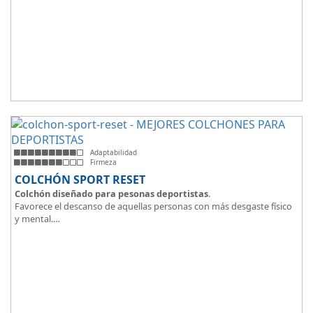
Adaptabilidad
Firmeza
COLCHÓN SPORT RESET
Colchón diseñado para pesonas deportistas
.
Favorece el descanso de aquellas personas con más desgaste físico
y mental.
Tejido ThermicalDUO Warm® + Extraible con cremallera
Tejido ThermicalDUO Fresh®
CoolFoam® mecanizada R-TECH® 50K de -
firmeza media
.
CoolFoam® Mecanizada, Base Articulada 35K
Tejido antideslizante