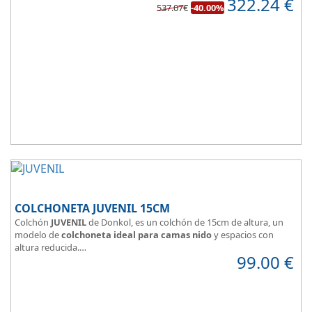
322.24
€
de confort.
537.07€
-40.00%
COLCHONETA JUVENIL 15CM
Colchón
JUVENIL
de Donkol, es un colchón de 15cm de altura, un
modelo de
colchoneta ideal para camas nido
y espacios con
altura reducida.
99.00
€
Con
núcleo de espuma de alta densidad HR
.
Los clientes que buscan
colchones baratos online
suelen elegir
este modelo, en lugar de comprar una espuma a medida a la que
después tienen que añadir una funda a medida.