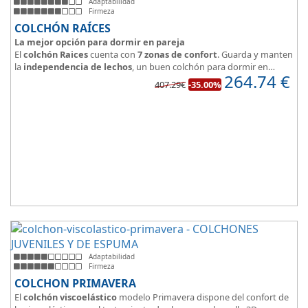
Adaptabilidad
Firmeza
COLCHÓN RAÍCES
La mejor opción para dormir en pareja
El
colchón Raices
cuenta con
7 zonas de confort
. Guarda y manten
la
independencia de lechos
, un buen colchón para dormir en
264.74
€
pareja.
407.29€
-35.00%
Las personas calurosas agradecerán su tejido 3D y la gran
transpirabilidad que nos brinda este modelo.
Adaptabilidad
Firmeza
COLCHON PRIMAVERA
El
colchón viscoelástico
modelo Primavera dispone del confort de