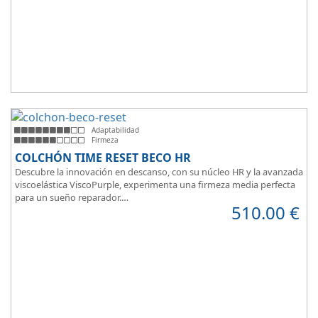
Adaptabilidad
Firmeza
COLCHÓN TIME RESET BECO HR
Descubre la innovación en descanso, con su núcleo HR y la avanzada
viscoelástica ViscoPurple, experimenta una firmeza media perfecta
para un sueño reparador.
510.00
€
Disfruta de su transpirabilidad y gran adaptabilidad, diseñado para
brindarte confort en cada momento. Además, es válido para camas
articuladas, ofreciendo versatilidad sin igual.