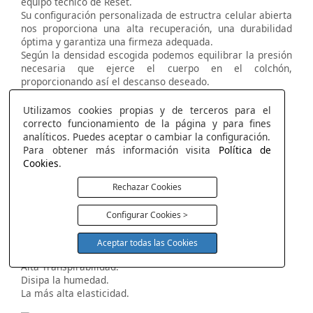
equipo técnico de Reset.
Su configuración personalizada de estructra celular abierta
nos proporciona una alta recuperación, una durabilidad
óptima y garantiza una firmeza adequada.
Según la densidad escogida podemos equilibrar la presión
necesaria que ejerce el cuerpo en el colchón,
proporcionando así el descanso deseado.
Soporte y ergonómico.
Alta transpirabilidad.
Utilizamos cookies propias y de terceros para el
Gran elasticidad.
correcto funcionamiento de la página y para fines
Alta resiliencia.
analíticos. Puedes aceptar o cambiar la configuración.
Estabilidad.
Para obtener más información visita
Política de
Cookies
.
Rechazar Cookies
Visco Reset Air
Máxima Frescura con la más alta elasticidad.
Configurar Cookies >
Máximo termo regulador.
Efecto nube.
Aceptar todas las Cookies
Máxima frescura.
Alta Transpirabilidad.
Disipa la humedad.
La más alta elasticidad.