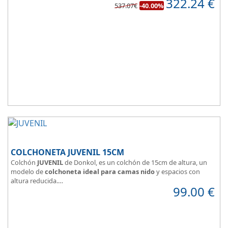
322.24
€
de confort.
537.07€
-40.00%
COLCHONETA JUVENIL 15CM
Colchón
JUVENIL
de Donkol, es un colchón de 15cm de altura, un
modelo de
colchoneta ideal para camas nido
y espacios con
altura reducida.
99.00
€
Con
núcleo de espuma de alta densidad HR
.
Los clientes que buscan
colchones baratos online
suelen elegir
este modelo, en lugar de comprar una espuma a medida a la que
después tienen que añadir una funda a medida.