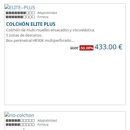
Adaptabilidad
Firmeza
COLCHÓN ELITE PLUS
Colchón de multi muelles ensacados y viscoelástica.
5 zonas de descanso.
Box perimetral HR30K multiperforado.
433.00
€
Para personas que buscan la comodidad y confort a la hora de
866€
-50.00%
dormir.
Adaptabilidad
Firmeza