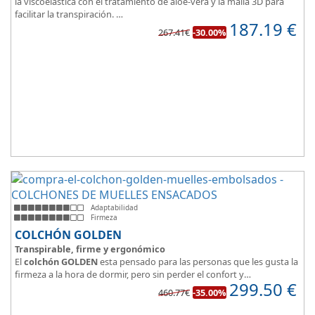
la viscoelástica con el tratamiento de aloe-vera y la malla 3D para
facilitar la transpiración.
187.19
€
Según medida del colchón estamos hablando tanto de un colchón
267.41€
-30.00%
juvenil, como de matrimonio.
Su
núcleo de espuma de alta densidad HR
unido a los cm de
viscoelástica hacen que sea u modelo adaptable a todo tipo de
personas.
Adaptabilidad
Firmeza
COLCHÓN GOLDEN
Transpirable, firme y ergonómico
El
colchón GOLDEN
esta pensado para las personas que les gusta la
firmeza a la hora de dormir, pero sin perder el confort y
299.50
€
adaptabilidad que nos ofrece la viscoelástica.
460.77€
-35.00%
Su excelente diseño, suave tejido e independencia de lechos,
perfecto para dormir solo en en pareja.