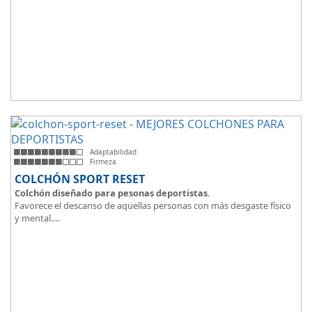
Adaptabilidad
Firmeza
COLCHÓN SPORT RESET
Colchón diseñado para pesonas deportistas
.
Favorece el descanso de aquellas personas con más desgaste físico
y mental.
Tejido ThermicalDUO Warm® + Extraible con cremallera
Tejido ThermicalDUO Fresh®
CoolFoam® mecanizada R-TECH® 50K de -
firmeza media
.
CoolFoam® Mecanizada, Base Articulada 35K
Tejido antideslizante