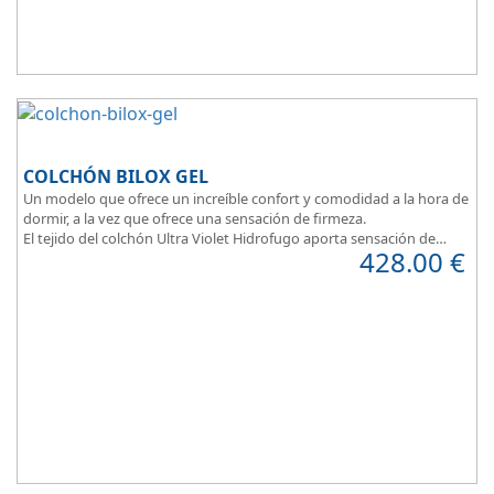
COLCHÓN BILOX GEL
Un modelo que ofrece un increíble confort y comodidad a la hora de
dormir, a la vez que ofrece una sensación de firmeza.
El tejido del colchón Ultra Violet Hidrofugo aporta sensación de
428.00
€
frescor.
Sus capas de ViscoEnergy facilitan la relajación muscular y evita los
puntos de presión.
Transpirable, Hipoalergénico, Independencia de Lechos, Ergonómico
La alta gama del descanso al mejor precio.