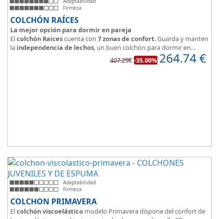
Adaptabilidad
Firmeza
COLCHÓN RAÍCES
La mejor opción para dormir en pareja
El
colchón Raices
cuenta con
7 zonas de confort
. Guarda y manten
la
independencia de lechos
, un buen colchón para dormir en
264.74
€
pareja.
407.29€
-35.00%
Las personas calurosas agradecerán su tejido 3D y la gran
transpirabilidad que nos brinda este modelo.
Adaptabilidad
Firmeza
COLCHON PRIMAVERA
El
colchón viscoelástico
modelo Primavera dispone del confort de