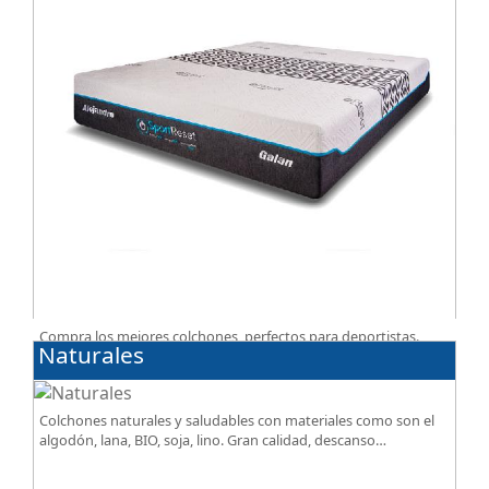
Compra los mejores colchones, perfectos para deportistas.
Naturales
Facilitan el descanso a personas que practican deporte,
SportReset ayuda a recuperar energía
Colchones naturales y saludables con materiales como son el
algodón, lana, BIO, soja, lino. Gran calidad, descanso
excepcional al mejor precio.