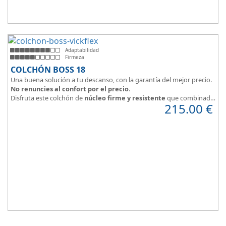
Adaptabilidad
Firmeza
COLCHÓN BOSS 18
Una buena solución a tu descanso, con la garantía del mejor precio.
No renuncies al confort por el precio
.
Disfruta este colchón de
núcleo firme y resistente
que combinado
215.00
€
con el material viscoelástico ViscoPlume en ambas caras y algodón
en cara de verano, consigue un descanso reparador y
máximo
confort
con una
firmeza media
.
Altura +/- 18cm