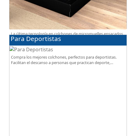
La última tecnología en colchones de micromuelles ensacados
Para Deportistas
la tienes en nuestra tienda, necesitas saber ¿qué son los
micromuelles?
Compra los mejores colchones, perfectos para deportistas.
Facilitan el descanso a personas que practican deporte,
SportReset ayuda a recuperar energía