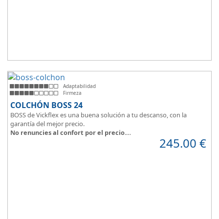
Adaptabilidad
Firmeza
COLCHÓN BOSS 24
BOSS de Vickflex es una buena solución a tu descanso, con la
garantía del mejor precio.
No renuncies al confort por el precio
.
245.00
€
Disfruta este colchón de
núcleo firme y resistente
que combinado
con su material viscoelástico ViscoPlume en ambas caras y algodón
en cara de verano, consigue
máximo confort
y un descanso
reparador con una
firmeza media
.
Altura +/- 24cm