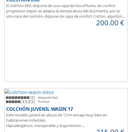
El colchón RIO, dispone de una capa de ViscoPlume, de confort
progresivo según se adapta la temperatura del durmiente, por la
otra cara del colchón, dispone de capa de confort Cotton, algodón
200.00
€
100% que brinda una sensación de confort inmediata.
Adaptabilidad
Firmeza
COLCHÓN JUVENIL WASIN 17
Este modelo juvenil en altura de 17cm encaja muy bien en
habitaciones infantiles.
Hipoalergénico, transpirable y ergonómico.
215.00
€
Suave y elegante tejido Strech360g de Bilox.