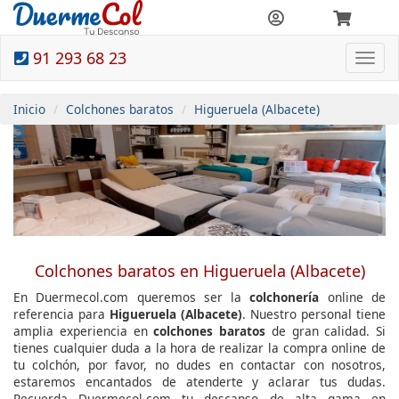
91 293 68 23
Togg
navi
Inicio
Colchones baratos
Higueruela (Albacete)
Colchones baratos en Higueruela (Albacete)
En Duermecol.com queremos ser la
colchonería
online de
referencia para
Higueruela (Albacete)
. Nuestro personal tiene
amplia experiencia en
colchones baratos
de gran calidad. Si
tienes cualquier duda a la hora de realizar la compra online de
tu colchón, por favor, no dudes en contactar con nosotros,
estaremos encantados de atenderte y aclarar tus dudas.
Recuerda Duermecol.com tu descanso de alta gama en