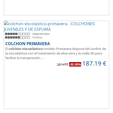
Adaptabilidad
Firmeza
COLCHON PRIMAVERA
El
colchón viscoelástico
modelo Primavera dispone del confort de
la viscoelástica con el tratamiento de aloe-vera y la malla 3D para
facilitar la transpiración.
187.19
€
Según medida del colchón estamos hablando tanto de un colchón
267.41€
-30.00%
juvenil, como de matrimonio.
Su
núcleo de espuma de alta densidad HR
unido a los cm de
viscoelástica hacen que sea u modelo adaptable a todo tipo de
personas.