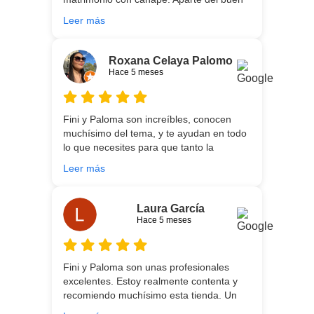
asesoramiento que ofrecen,
Leer más
personalizando totalmente las
necesidades de cada uno, es que son tan
agradables y tan cercanas que la
Roxana Celaya Palomo
experiencia es fantástica. Puntualizar
Hace 5 meses
también que los chicos que nos trajeron y
montaron todo lo hicieron perfectamente,
preocupados por que quedase
Fini y Paloma son increíbles, conocen
perfectamente y a nuestro gusto, además
muchísimo del tema, y te ayudan en todo
muy rápidos. Volveremos a contar con
lo que necesites para que tanto la
ellos para futuras compras. Muchas
experiencia de compra como el producto
gracias!
Leer más
que estés necesitando sean los mejores.
Por otra parte, Ali y Dani hicieron un
trabajo impecable en el transporte y
Laura García
montaje, unos chicos encantadores. Hace
Hace 5 meses
5 años conocí la tienda, y vuelvo
encantada de contar con su asesoría y
buenos productos. Gracias a todo el
Fini y Paloma son unas profesionales
equipo.
excelentes. Estoy realmente contenta y
recomiendo muchísimo esta tienda. Un
gran servicio desde el principio hasta la