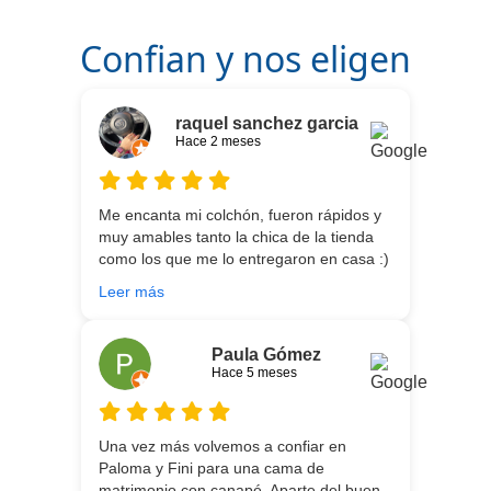
Confian y nos eligen
raquel sanchez garcia
Hace 2 meses
Me encanta mi colchón, fueron rápidos y
muy amables tanto la chica de la tienda
como los que me lo entregaron en casa :)
He vuelto a comprar colchón para mi hijo
Leer más
meses después:) son todos un encanto y
aparte de la calidad de los colchones y
canapé, una entrega rapidísima y fácil
Paula Gómez
comunicación con los repartidores que lo
Hace 5 meses
traen y montan :) encantada
Una vez más volvemos a confiar en
Paloma y Fini para una cama de
matrimonio con canapé. Aparte del buen