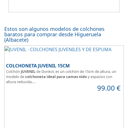
Estos son algunos modelos de colchones
baratos para comprar desde Higueruela
(Albacete)
COLCHONETA JUVENIL 15CM
Colchón
JUVENIL
de Donkol, es un colchón de 15cm de altura, un
modelo de
colchoneta ideal para camas nido
y espacios con
altura reducida.
99.00
€
Con
núcleo de espuma de alta densidad HR
.
Los clientes que buscan
colchones baratos online
suelen elegir
este modelo, en lugar de comprar una espuma a medida a la que
después tienen que añadir una funda a medida.