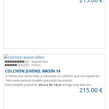
Adaptabilidad
Firmeza
COLCHÓN JUVENIL WASIN 14
Si tienes una cama nido, y necesitas un colchón que no supere los
14cm este sería el modelo que estás buscando.
Este modelo juvenil en
altura de 14cm
encaja muy bien en
215.00
€
habitaciones infantiles.
Hipoalergénico, transpirable y ergonómico.
Suave y elegante tejido Strech360g de Bilox.