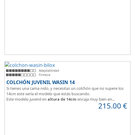
Adaptabilidad
Firmeza
COLCHÓN JUVENIL WASIN 14
Si tienes una cama nido, y necesitas un colchón que no supere los
14cm este sería el modelo que estás buscando.
Este modelo juvenil en
altura de 14cm
encaja muy bien en
215.00
€
habitaciones infantiles.
Hipoalergénico, transpirable y ergonómico.
Suave y elegante tejido Strech360g de Bilox.