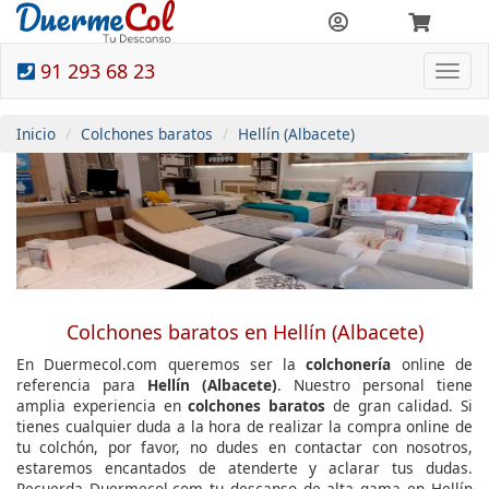
91 293 68 23
Togg
navi
Inicio
Colchones baratos
Hellín (Albacete)
Colchones baratos en Hellín (Albacete)
En Duermecol.com queremos ser la
colchonería
online de
referencia para
Hellín (Albacete)
. Nuestro personal tiene
amplia experiencia en
colchones baratos
de gran calidad. Si
tienes cualquier duda a la hora de realizar la compra online de
tu colchón, por favor, no dudes en contactar con nosotros,
estaremos encantados de atenderte y aclarar tus dudas.
Recuerda Duermecol.com tu descanso de alta gama en Hellín