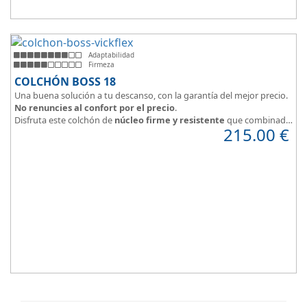
Adaptabilidad
Firmeza
COLCHÓN BOSS 18
Una buena solución a tu descanso, con la garantía del mejor precio.
No renuncies al confort por el precio
.
Disfruta este colchón de
núcleo firme y resistente
que combinado
215.00
€
con el material viscoelástico ViscoPlume en ambas caras y algodón
en cara de verano, consigue un descanso reparador y
máximo
confort
con una
firmeza media
.
Altura +/- 18cm