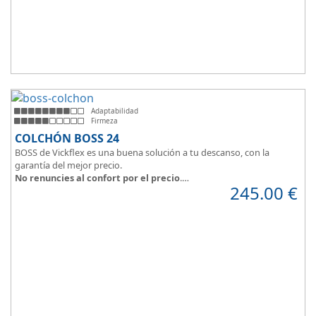
Adaptabilidad
Firmeza
COLCHÓN BOSS 24
BOSS de Vickflex es una buena solución a tu descanso, con la
garantía del mejor precio.
No renuncies al confort por el precio
.
245.00
€
Disfruta este colchón de
núcleo firme y resistente
que combinado
con su material viscoelástico ViscoPlume en ambas caras y algodón
en cara de verano, consigue
máximo confort
y un descanso
reparador con una
firmeza media
.
Altura +/- 24cm