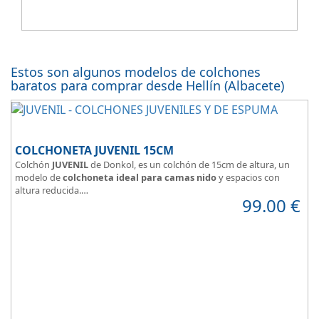
Estos son algunos modelos de colchones
baratos para comprar desde Hellín (Albacete)
COLCHONETA JUVENIL 15CM
Colchón
JUVENIL
de Donkol, es un colchón de 15cm de altura, un
modelo de
colchoneta ideal para camas nido
y espacios con
altura reducida.
99.00
€
Con
núcleo de espuma de alta densidad HR
.
Los clientes que buscan
colchones baratos online
suelen elegir
este modelo, en lugar de comprar una espuma a medida a la que
después tienen que añadir una funda a medida.