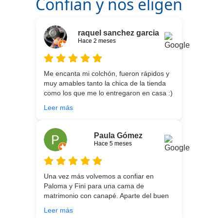
Confian y nos eligen
raquel sanchez garcia
Hace 2 meses
Me encanta mi colchón, fueron rápidos y
muy amables tanto la chica de la tienda
como los que me lo entregaron en casa :)
He vuelto a comprar colchón para mi hijo
Leer más
meses después:) son todos un encanto y
aparte de la calidad de los colchones y
canapé, una entrega rapidísima y fácil
Paula Gómez
comunicación con los repartidores que lo
Hace 5 meses
traen y montan :) encantada
Una vez más volvemos a confiar en
Paloma y Fini para una cama de
matrimonio con canapé. Aparte del buen
asesoramiento que ofrecen,
Leer más
personalizando totalmente las