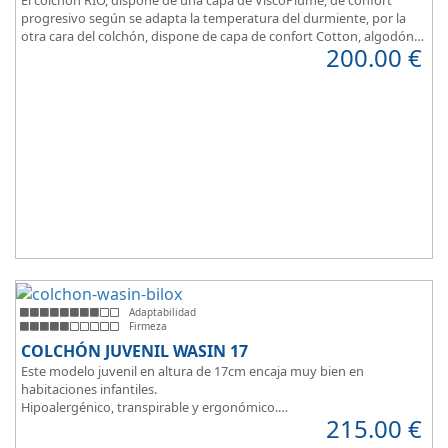
progresivo según se adapta la temperatura del durmiente, por la
otra cara del colchón, dispone de capa de confort Cotton, algodón
200.00
€
100% que brinda una sensación de confort inmediata.
Adaptabilidad
Firmeza
COLCHÓN JUVENIL WASIN 17
Este modelo juvenil en altura de 17cm encaja muy bien en
habitaciones infantiles.
Hipoalergénico, transpirable y ergonómico.
215.00
€
Suave y elegante tejido Strech360g de Bilox.