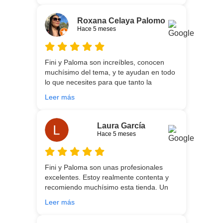
necesidades de cada uno, es que son tan
agradables y tan cercanas que la
Roxana Celaya Palomo
experiencia es fantástica. Puntualizar
Hace 5 meses
también que los chicos que nos trajeron y
montaron todo lo hicieron perfectamente,
preocupados por que quedase
Fini y Paloma son increíbles, conocen
perfectamente y a nuestro gusto, además
muchísimo del tema, y te ayudan en todo
muy rápidos. Volveremos a contar con
lo que necesites para que tanto la
ellos para futuras compras. Muchas
experiencia de compra como el producto
gracias!
Leer más
que estés necesitando sean los mejores.
Por otra parte, Ali y Dani hicieron un
trabajo impecable en el transporte y
Laura García
montaje, unos chicos encantadores. Hace
Hace 5 meses
5 años conocí la tienda, y vuelvo
encantada de contar con su asesoría y
buenos productos. Gracias a todo el
Fini y Paloma son unas profesionales
equipo.
excelentes. Estoy realmente contenta y
recomiendo muchísimo esta tienda. Un
gran servicio desde el principio hasta la
Leer más
entrega.