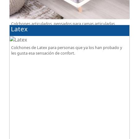
Colchones articulados, pensados para camas articuladas
Latex
eléctricas. Tienen un diseño especialmente pensado para este
tipo de bases.
Colchones de Latex para personas que ya los han probado y
les gusta esa sensación de confort.