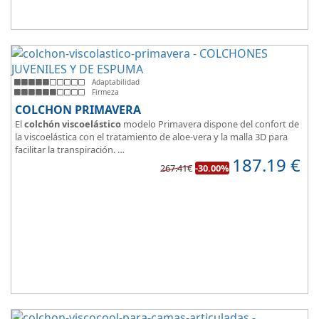
Adaptabilidad
Firmeza
COLCHON PRIMAVERA
El
colchón viscoelástico
modelo Primavera dispone del confort de
la viscoelástica con el tratamiento de aloe-vera y la malla 3D para
facilitar la transpiración.
187.19
€
Según medida del colchón estamos hablando tanto de un colchón
267.41€
-30.00%
juvenil, como de matrimonio.
Su
núcleo de espuma de alta densidad HR
unido a los cm de
viscoelástica hacen que sea u modelo adaptable a todo tipo de
personas.