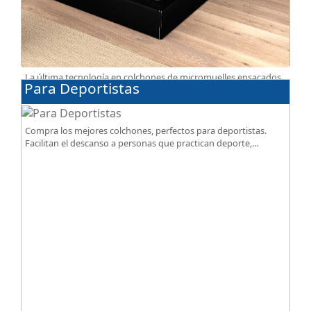
La última tecnología en colchones de micromuelles ensacados
Para Deportistas
la tienes en nuestra tienda, necesitas saber ¿qué son los
micromuelles?
Compra los mejores colchones, perfectos para deportistas.
Facilitan el descanso a personas que practican deporte,
SportReset ayuda a recuperar energía