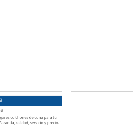
ional al mejor precio.
firmeza, excelente relación calidad
precio.
a
jores colchones de cuna para tu
arantía, calidad, servicio y precio.