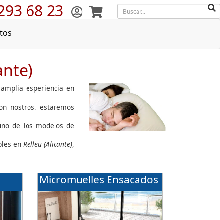
293 68 23
tos
ante)
 amplia esperiencia en
con nostros, estaremos
guno de los modelos de
bles en
Relleu (Alicante)
,
Micromuelles Ensacados