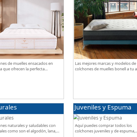
nes de muelles ensacados en
Las mejores marcas y modelos de
a que ofrecen la perfecta
colchones de muelles bonell a tu a
ación de firmeza, confort,
gran calidad al mejor precio.
iración, con acabados premium de
ama.
urales
Juveniles y Espuma
nes naturales y saludables con
Aquí puedes comprar todos los
ales como son el algodón, lana,
colchones juveniles y de espuma,
ja, lino. Gran calidad, descanso
disponibles en diferentes grados 