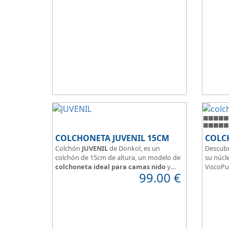
Hidrofugo aporta sensación de frescor.
y confor
Sus capas de ViscoEnergy facilitan la
relajación muscular y evita los puntos de
presión.
Transpirable, Hipoalergénico, Independencia
de Lechos, Ergonómico
La alta gama del descanso al mejor precio.
COLCHONETA JUVENIL 15CM
COLC
Colchón
JUVENIL
de Donkol, es un
Descubr
colchón de 15cm de altura, un modelo de
su núcle
colchoneta ideal para camas nido
y
ViscoPu
99.00
€
espacios con altura reducida.
media p
Con
núcleo de espuma de alta
Disfruta
densidad HR
.
adaptab
Los clientes que buscan
colchones
confort
baratos online
suelen elegir este
válido 
modelo, en lugar de comprar una espuma
versatil