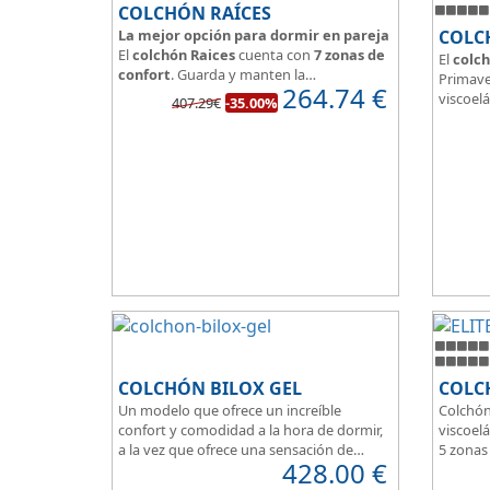
COLCHÓN RAÍCES
La mejor opción para dormir en pareja
COLC
El
colchón Raices
cuenta con
7 zonas de
El
colch
confort
. Guarda y manten la
Primave
264.74
€
independencia de lechos
, un buen
viscoelá
407.29€
-35.00%
colchón para dormir en pareja.
vera y l
Las personas calurosas agradecerán su
transpi
tejido 3D y la gran transpirabilidad que
Según m
nos brinda este modelo.
habland
como d
Su
núcl
HR
unid
que sea
de pers
COLCHÓN BILOX GEL
COLCH
Un modelo que ofrece un increíble
Colchón
confort y comodidad a la hora de dormir,
viscoelá
a la vez que ofrece una sensación de
5 zonas
428.00
€
firmeza.
Box per
El tejido del colchón Ultra Violet
Para pe