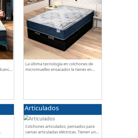
La última tecnología en colchones de
lcance,
micromuelles ensacados la tienes en
nuestra tienda, necesitas saber ¿qué son
los micromuelles?
Articulados
Colchones articulados, pensados para
camas articuladas eléctricas. Tienen un
de
diseño especialmente pensado para este