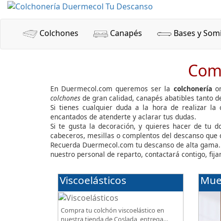
Colchones
Canapés
Bases y Som
Comp
En Duermecol.com queremos ser la
colchonería
on
colchones
de gran calidad, canapés abatibles tanto 
Si tienes cualquier duda a la hora de realizar la
encantados de atenderte y aclarar tus dudas.
Si te gusta la decoración, y quieres hacer de tu 
cabeceros, mesillas o complentos del descanso que
Recuerda Duermecol.com tu descanso de alta gama.
nuestro personal de reparto, contactará contigo, fi
Viscoelásticos
Mue
Compra tu colchón viscoelástico en
nuestra tienda de Coslada, entrega