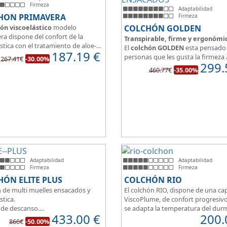
Firmeza
Adaptabilidad
HON PRIMAVERA
Firmeza
ón viscoelástico
modelo
COLCHÓN GOLDEN
ra dispone del confort de la
Transpirable, firme y ergonómi
stica con el tratamiento de aloe-
El
colchón GOLDEN
esta pensado 
187.19
€
a malla 3D para facilitar la
personas que les gusta la firmeza 
267.41€
-30.00%
ración.
299.
hora de dormir, pero sin perder el
460.77€
-35.00%
edida del colchón estamos
y adaptabilidad que nos ofrece la
o tanto de un colchón juvenil,
viscoelástica.
e matrimonio.
Su excelente diseño, suave tejido 
eo de espuma de alta densidad
independencia de lechos, perfecto
o a los cm de viscoelástica hacen
dormir solo en en pareja.
 u modelo adaptable a todo tipo
onas.
Adaptabilidad
Adaptabilidad
Firmeza
Firmeza
ÓN ELITE PLUS
COLCHÓN RIO
 de multi muelles ensacados y
El colchón RIO, dispone de una ca
stica.
ViscoPlume, de confort progresiv
 de descanso.
se adapta la temperatura del dur
433.00
€
200.
imetral HR30K multiperforado.
por la otra cara del colchón, disp
866€
-50.00%
rsonas que buscan la comodidad
capa de confort Cotton, algodón