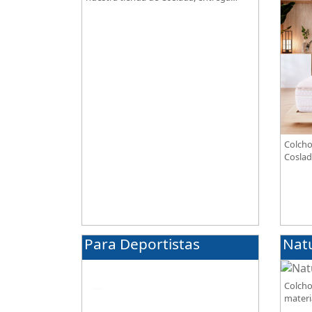
gratuita. Te asesoramos y ayudamos a
elegir el modelo según tus necesidades.
Colcho
Coslad
combin
transp
alta g
Para Deportistas
Nat
Colcho
materi
BIO, so