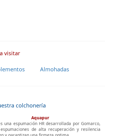
 visitar
lementos
Almohadas
uestra colchonería
Aquapur
s una espumación HR desarrollada por Gomarco,
espumaciones de alta recuperación y resilencia
en y garantizan una firmeza optima.