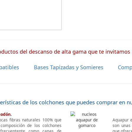
ductos del descanso de alta gama que te invitamos a
batibles
Bases Tapizadas y Somieres
Comp
terísticas de los colchones que puedes comprar en n
godón.
ocas fibras naturales 100% que
Aquapur e
 composición de los colchones
son unas 
 frecuentente como capas de
que ofrec