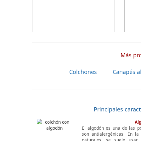
a medida a la que después tienen que
añadir una funda a medida.
Más pro
Colchones
Canapés a
Principales carac
Al
El algodón es una de las p
son antialergénicas. En la
naturales, se suele usar