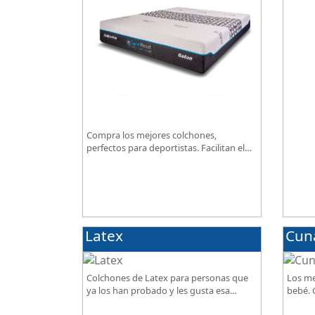
excepc
Compra los mejores colchones,
perfectos para deportistas. Facilitan el
descanso a personas que practican
deporte, SportReset ayuda a recuperar
energía
Latex
Cun
Colchones de Latex para personas que
Los me
ya los han probado y les gusta esa
bebé. G
sensación de confort.