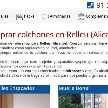
91 
ieres
Packs
Almohadas
Complemen
rar colchones en Relleu (Alic
line de referencia para
Relleu (Alicante)
. Nuestro personal tiene
de madera como tapizados en polipiel, almohadas.
 compra online de tu colchón, por favor, no dudes en contactar 
dormitorio un lugar más acojedor y agradable, seguro que con al
 disponemos podrás cumplir tus sueños.
 Realizamos las entregas coordinadas de
colchones
y canapés abati
jando día y hora de entrega aproximada, para que puedas organizarte.
lles Ensacados
Muelle Bonell