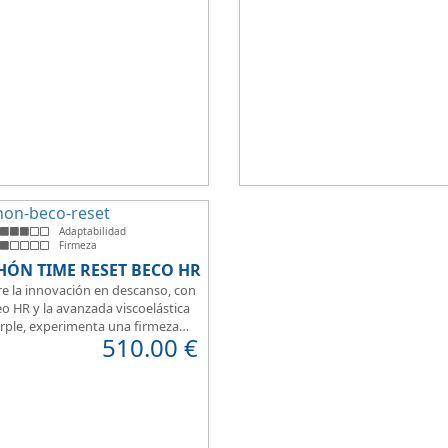
t a la hora de dormir.
que brinda una sensación de conf
inmediata.
Adaptabilidad
Firmeza
HÓN TIME RESET BECO HR
e la innovación en descanso, con
o HR y la avanzada viscoelástica
rple, experimenta una firmeza
510.00
€
erfecta para un sueño reparador.
 de su transpirabilidad y gran
ilidad, diseñado para brindarte
 en cada momento. Además, es
para camas articuladas, ofreciendo
idad sin igual.