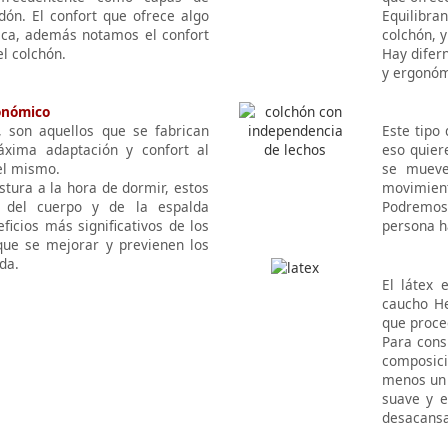
odón. El confort que ofrece algo
Equilibra
ica, además notamos el confort
colchón, 
l colchón.
Hay difern
y ergonóm
onómico
 son aquellos que se fabrican
Este tipo
xima adaptación y confort al
eso quier
el mismo.
se mueve
stura a la hora de dormir, estos
movimien
l del cuerpo y de la espalda
Podremos 
ficios más significativos de los
persona h
ue se mejorar y previenen los
da.
El látex 
caucho He
que proce
Para cons
composici
menos un 
suave y e
desacansa