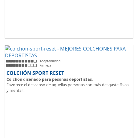
Adaptabilidad
Firmeza
COLCHÓN SPORT RESET
Colchón diseñado para pesonas deportistas
.
Favorece el descanso de aquellas personas con más desgaste físico
y mental.
Tejido ThermicalDUO Warm® + Extraible con cremallera
Tejido ThermicalDUO Fresh®
CoolFoam® mecanizada R-TECH® 50K de -
firmeza media
.
CoolFoam® Mecanizada, Base Articulada 35K
Tejido antideslizante