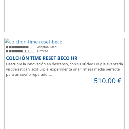
Adaptabilidad
Firmeza
COLCHÓN TIME RESET BECO HR
Descubre la innovación en descanso, con su núcleo HR y la avanzada
viscoelástica ViscoPurple, experimenta una firmeza media perfecta
para un sueño reparador.
510.00
€
Disfruta de su transpirabilidad y gran adaptabilidad, diseñado para
brindarte confort en cada momento. Además, es válido para camas
articuladas, ofreciendo versatilidad sin igual.