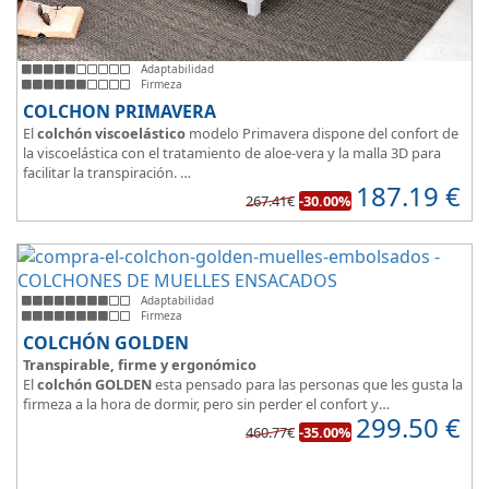
Adaptabilidad
Firmeza
COLCHON PRIMAVERA
El
colchón viscoelástico
modelo Primavera dispone del confort de
la viscoelástica con el tratamiento de aloe-vera y la malla 3D para
facilitar la transpiración.
187.19
€
Según medida del colchón estamos hablando tanto de un colchón
267.41€
-30.00%
juvenil, como de matrimonio.
Su
núcleo de espuma de alta densidad HR
unido a los cm de
viscoelástica hacen que sea u modelo adaptable a todo tipo de
personas.
Adaptabilidad
Firmeza
COLCHÓN GOLDEN
Transpirable, firme y ergonómico
El
colchón GOLDEN
esta pensado para las personas que les gusta la
firmeza a la hora de dormir, pero sin perder el confort y
299.50
€
adaptabilidad que nos ofrece la viscoelástica.
460.77€
-35.00%
Su excelente diseño, suave tejido e independencia de lechos,
perfecto para dormir solo en en pareja.