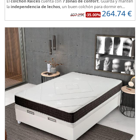
El
colchón Raices
cuenta con
7 zonas de confort
. Guarda y manten
la
independencia de lechos
, un buen colchón para dormir en
264.74
€
pareja.
407.29€
-35.00%
Las personas calurosas agradecerán su tejido 3D y la gran
transpirabilidad que nos brinda este modelo.