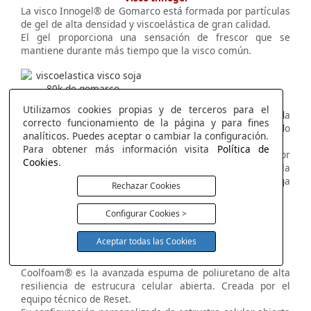
La visco Innogel® de Gomarco está formada por partículas
de gel de alta densidad y viscoelástica de gran calidad.
El gel proporciona una sensación de frescor que se
mantiene durante más tiempo que la visco común.
Visco Soja 80K
Utilizamos cookies propias y de terceros para el
La estructura de la visco de 80Kg proporciona una acogida
correcto funcionamiento de la página y para fines
progresiva que se adapta a la columna vertebral aliviando
analíticos. Puedes aceptar o cambiar la configuración.
los puntos de presión del cuerpo.
Para obtener más información visita
Política de
Además, esta viscoelástica contiene extractos de soja por
Cookies
.
lo que contribuye a disipar la humedad y regular la
temperatura, haciendo que el colchón se mantenga
Rechazar Cookies
siempre fresco.
Configurar Cookies >
Aceptar todas las Cookies
Coolfoam de Reset
Coolfoam® es la avanzada espuma de poliuretano de alta
resiliencia de estrucura celular abierta. Creada por el
equipo técnico de Reset.