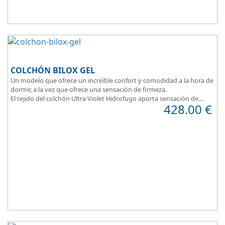
COLCHÓN BILOX GEL
Un modelo que ofrece un increíble confort y comodidad a la hora de
dormir, a la vez que ofrece una sensación de firmeza.
El tejido del colchón Ultra Violet Hidrofugo aporta sensación de
428.00
€
frescor.
Sus capas de ViscoEnergy facilitan la relajación muscular y evita los
puntos de presión.
Transpirable, Hipoalergénico, Independencia de Lechos, Ergonómico
La alta gama del descanso al mejor precio.