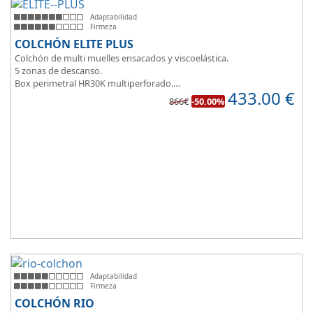
Adaptabilidad
Firmeza
COLCHÓN ELITE PLUS
Colchón de multi muelles ensacados y viscoelástica.
5 zonas de descanso.
Box perimetral HR30K multiperforado.
433.00
€
Para personas que buscan la comodidad y confort a la hora de
866€
-50.00%
dormir.
Adaptabilidad
Firmeza
COLCHÓN RIO