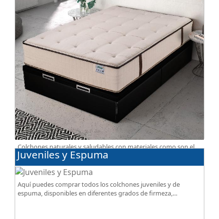
Colchones naturales y saludables con materiales como son el
Juveniles y Espuma
algodón, lana, BIO, soja, lino. Gran calidad, descanso
excepcional al mejor precio.
Aquí puedes comprar todos los colchones juveniles y de
espuma, disponibles en diferentes grados de firmeza,
excelente relación calidad-precio.