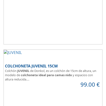
COLCHONETA JUVENIL 15CM
Colchón
JUVENIL
de Donkol, es un colchón de 15cm de altura, un
modelo de
colchoneta ideal para camas nido
y espacios con
altura reducida.
99.00
€
Con
núcleo de espuma de alta densidad HR
.
Los clientes que buscan
colchones baratos online
suelen elegir
este modelo, en lugar de comprar una espuma a medida a la que
después tienen que añadir una funda a medida.