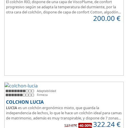
El colchón RIO, dispone de una capa de ViscoPlume, de confort
progresivo según se adapta la temperatura del durmiente, por la
otra cara del colchón, dispone de capa de confort Cotton, algodón
200.00
€
100% que brinda una sensación de confort inmediata.
Adaptabilidad
Firmeza
COLCHON LUCIA
LUCIA
es un colchón ergonómico mixto, que guarda la
independencia de lechos, lo que le hace un colchón ideal para camas
de matrimonio, además es muy transpirable, y dispone de 7 zonas
322.24
€
de confort.
537.07€
-40.00%