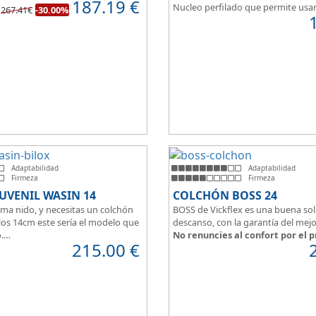
187.19
€
spiración.
Nucleo perfilado que permite usa
267.41€
-30.00%
del colchón estamos hablando
articuladas en 3/5 planos.
lchón juvenil, como de
espuma de alta densidad HR
de viscoelástica hacen que sea u
le a todo tipo de personas.
Adaptabilidad
Adaptabilidad
Firmeza
Firmeza
UVENIL WASIN 14
COLCHÓN BOSS 24
ama nido, y necesitas un colchón
BOSS de Vickflex es una buena sol
los 14cm este sería el modelo que
descanso, con la garantía del mejo
.
No renuncies al confort por el p
215.00
€
venil en
altura de 14cm
encaja
Disfruta este colchón de
núcleo f
itaciones infantiles.
resistente
que combinado con su
, transpirable y ergonómico.
viscoelástico ViscoPlume en ambas
e tejido Strech360g de Bilox.
algodón en cara de verano, consi
confort
y un descanso reparador
firmeza media
.