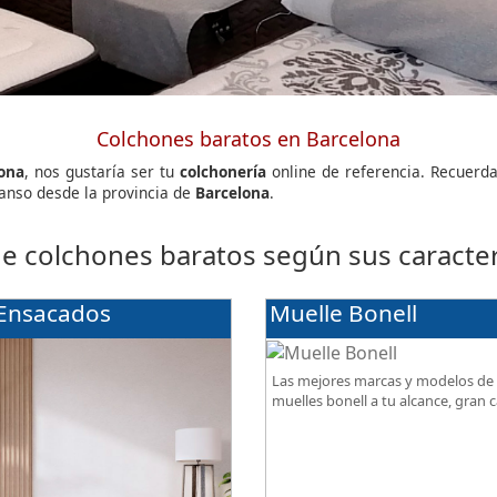
Colchones baratos en Barcelona
lona
, nos gustaría ser tu
colchonería
online de referencia. Recuer
anso desde la provincia de
Barcelona
.
de colchones baratos según sus caracterí
 Ensacados
Muelle Bonell
Las mejores marcas y modelos de
muelles bonell a tu alcance, gran c
mejor precio.