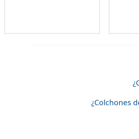
¿
¿Colchones d