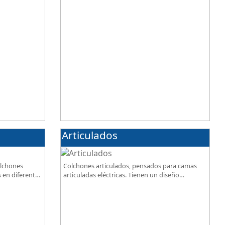
Articulados
olchones
Colchones articulados, pensados para camas
 en diferentes
articuladas eléctricas. Tienen un diseño
ión calidad-
especialmente pensado para este tipo de bases.