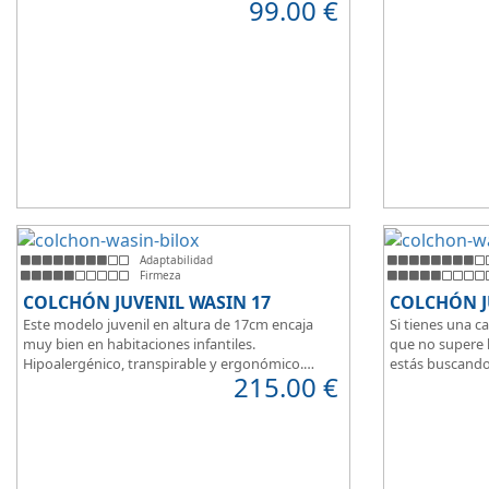
99.00
€
Con
núcleo de espuma de alta densidad HR
.
facilitar la tran
Los clientes que buscan
colchones baratos
Según medida 
online
suelen elegir este modelo, en lugar de
tanto de un co
comprar una espuma a medida a la que después
matrimonio.
tienen que añadir una funda a medida.
Su
núcleo de 
unido a los cm 
modelo adaptab
Adaptabilidad
Firmeza
COLCHÓN JUVENIL WASIN 17
COLCHÓN J
Este modelo juvenil en altura de 17cm encaja
Si tienes una c
muy bien en habitaciones infantiles.
que no supere 
Hipoalergénico, transpirable y ergonómico.
estás buscando
215.00
€
Suave y elegante tejido Strech360g de Bilox.
Este modelo ju
muy bien en hab
Hipoalergénico
Suave y elegant