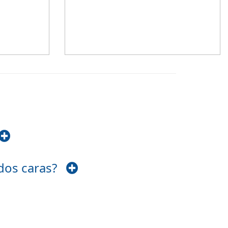
Altura +/- 18cm
 dos caras?