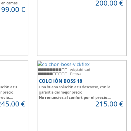
200.00
€
cara del colchón, dispone de capa de confort
r en camas
199.00
€
Cotton, algodón 100% que brinda una sensación
de confort inmediata.
Adaptabilidad
Firmeza
COLCHÓN BOSS 18
ución a tu
Una buena solución a tu descanso, con la
r precio.
garantía del mejor precio.
recio
.
No renuncies al confort por el precio
.
245.00
€
215.00
€
irme y
Disfruta este colchón de
núcleo firme y
 material
resistente
que combinado con el material
 caras y
viscoelástico ViscoPlume en ambas caras y
gue
máximo
algodón en cara de verano, consigue un
 con una
descanso reparador y
máximo confort
con una
firmeza media
.