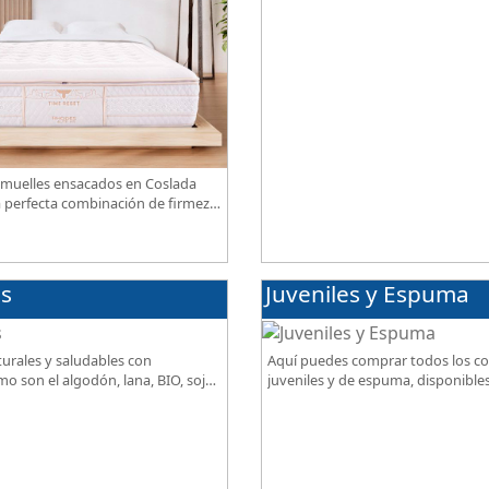
muelles ensacados en Coslada
a perfecta combinación de firmeza,
spiración, con acabados premium
es
Juveniles y Espuma
urales y saludables con
Aquí puedes comprar todos los c
o son el algodón, lana, BIO, soja,
juveniles y de espuma, disponibles
idad, descanso excepcional al
grados de firmeza, excelente relac
precio.