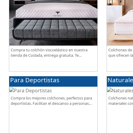
Compra tu colchón viscoelástico en nuestra
Colchones de 
tienda de Coslada, entrega gratuita. Te
que ofrecen l
asesoramos y ayudamos a elegir el modelo
confort, tran
según tus necesidades.
de alta gama.
Para Deportistas
Natural
Compra los mejores colchones, perfectos para
Colchones nat
deportistas. Facilitan el descanso a personas
materiales com
que practican deporte, SportReset ayuda a
lino. Gran cal
recuperar energía
mejor precio.