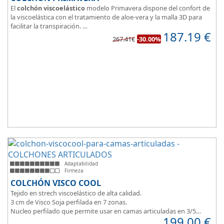
El
colchón viscoelástico
modelo Primavera dispone del confort de
la viscoelástica con el tratamiento de aloe-vera y la malla 3D para
facilitar la transpiración.
187.19
€
Según medida del colchón estamos hablando tanto de un colchón
267.41€
-30.00%
juvenil, como de matrimonio.
Su
núcleo de espuma de alta densidad HR
unido a los cm de
viscoelástica hacen que sea u modelo adaptable a todo tipo de
personas.
Adaptabilidad
Firmeza
COLCHÓN VISCO COOL
Tejido en strech viscoelástico de alta calidad.
3 cm de Visco Soja perfilada en 7 zonas.
Nucleo perfilado que permite usar en camas articuladas en 3/5
199.00
€
planos.