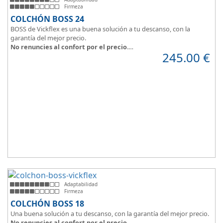
Firmeza
COLCHÓN BOSS 24
BOSS de Vickflex es una buena solución a tu descanso, con la
garantía del mejor precio.
No renuncies al confort por el precio
.
245.00
€
Disfruta este colchón de
núcleo firme y resistente
que combinado
con su material viscoelástico ViscoPlume en ambas caras y algodón
en cara de verano, consigue
máximo confort
y un descanso
reparador con una
firmeza media
.
Altura +/- 24cm
Adaptabilidad
Firmeza
COLCHÓN BOSS 18
Una buena solución a tu descanso, con la garantía del mejor precio.
No renuncies al confort por el precio
.