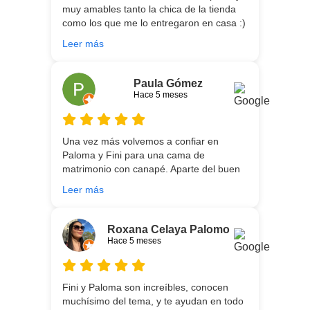
muy amables tanto la chica de la tienda
como los que me lo entregaron en casa :)
He vuelto a comprar colchón para mi hijo
Leer más
meses después:) son todos un encanto y
aparte de la calidad de los colchones y
canapé, una entrega rapidísima y fácil
Paula Gómez
comunicación con los repartidores que lo
Hace 5 meses
traen y montan :) encantada
Una vez más volvemos a confiar en
Paloma y Fini para una cama de
matrimonio con canapé. Aparte del buen
asesoramiento que ofrecen,
Leer más
personalizando totalmente las
necesidades de cada uno, es que son tan
agradables y tan cercanas que la
Roxana Celaya Palomo
experiencia es fantástica. Puntualizar
Hace 5 meses
también que los chicos que nos trajeron y
montaron todo lo hicieron perfectamente,
preocupados por que quedase
Fini y Paloma son increíbles, conocen
perfectamente y a nuestro gusto, además
muchísimo del tema, y te ayudan en todo
muy rápidos. Volveremos a contar con