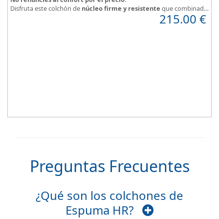
Disfruta este colchón de
núcleo firme y resistente
que combinado
215.00
€
con el material viscoelástico ViscoPlume en ambas caras y algodón
en cara de verano, consigue un descanso reparador y
máximo
confort
con una
firmeza media
.
Altura +/- 18cm
Preguntas Frecuentes
¿Qué son los colchones de
Espuma HR?