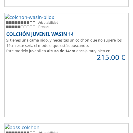
Adaptabilidad
Firmeza
COLCHÓN JUVENIL WASIN 14
Si tienes una cama nido, y necesitas un colchón que no supere los
14cm este sería el modelo que estás buscando.
Este modelo juvenil en
altura de 14cm
encaja muy bien en
215.00
€
habitaciones infantiles.
Hipoalergénico, transpirable y ergonómico.
Suave y elegante tejido Strech360g de Bilox.
Adaptabilidad