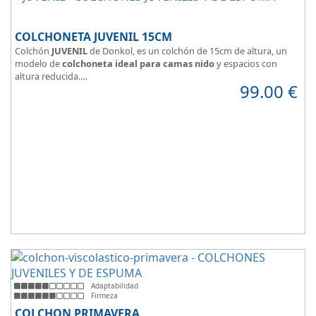
COLCHONETA JUVENIL 15CM
Colchón
JUVENIL
de Donkol, es un colchón de 15cm de altura, un
modelo de
colchoneta ideal para camas nido
y espacios con
altura reducida.
99.00
€
Con
núcleo de espuma de alta densidad HR
.
Los clientes que buscan
colchones baratos online
suelen elegir
este modelo, en lugar de comprar una espuma a medida a la que
después tienen que añadir una funda a medida.
Adaptabilidad
Firmeza
COLCHON PRIMAVERA