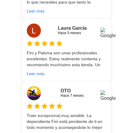
lo que necesites para que tanto la
ellos para futuras compras. Muchas
experiencia de compra como el producto
gracias!
Leer más
que estés necesitando sean los mejores.
Por otra parte, Ali y Dani hicieron un
trabajo impecable en el transporte y
Laura García
montaje, unos chicos encantadores. Hace
Hace 5 meses
5 años conocí la tienda, y vuelvo
encantada de contar con su asesoría y
buenos productos. Gracias a todo el
Fini y Paloma son unas profesionales
equipo.
excelentes. Estoy realmente contenta y
recomiendo muchísimo esta tienda. Un
gran servicio desde el principio hasta la
Leer más
entrega.
OTO
Hace 7 meses
Trato excepcional,muy amable. La
dependienta Fini está pendiente de ti en
todo momento y aconsejandote lo mejor