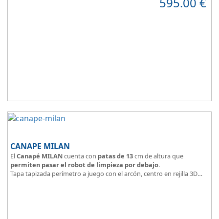
595.00
€
Tapa tapizada en malla 3D
CANAPE MILAN
El
Canapé MILAN
cuenta con
patas de 13
cm de altura que
permiten pasar el robot de limpieza por debajo
.
Tapa tapizada perímetro a juego con el arcón, centro en rejilla 3D
Arcón tapizado color a elegir.