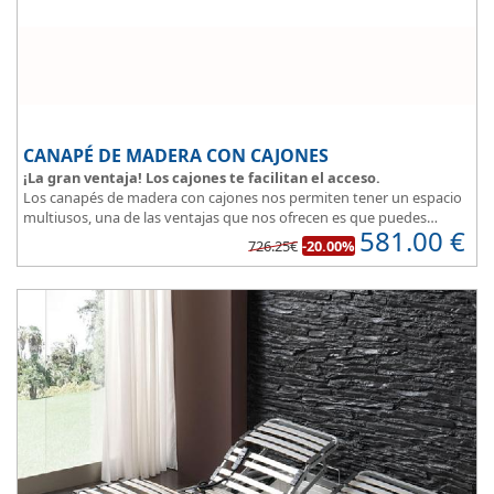
CANAPÉ DE MADERA CON CAJONES
¡La gran ventaja! Los cajones te facilitan el acceso.
Los canapés de madera con cajones nos permiten tener un espacio
multiusos, una de las ventajas que nos ofrecen es que puedes
581.00
€
disponer y acceder a lo que tienes almacenado en los cajones
726.25€
-20.00%
aunque la cama este ocupada.
Este canapé de cama práctico y funcional, permite guardar lo que
quieras sin que entre polvo, así tus cosas estarán protegidas.