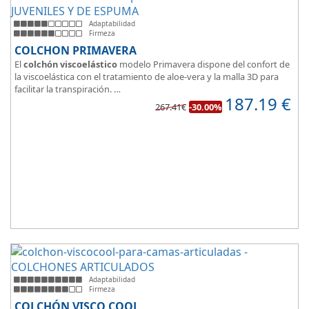
Adaptabilidad
Firmeza
COLCHON PRIMAVERA
El
colchón viscoelástico
modelo Primavera dispone del confort de
la viscoelástica con el tratamiento de aloe-vera y la malla 3D para
facilitar la transpiración.
187.19
€
Según medida del colchón estamos hablando tanto de un colchón
267.41€
-30.00%
juvenil, como de matrimonio.
Su
núcleo de espuma de alta densidad HR
unido a los cm de
viscoelástica hacen que sea u modelo adaptable a todo tipo de
personas.
Adaptabilidad
Firmeza
COLCHÓN VISCO COOL