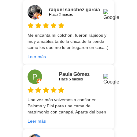
raquel sanchez garcia
Hace 2 meses
Me encanta mi colchón, fueron rápidos y
muy amables tanto la chica de la tienda
como los que me lo entregaron en casa :)
He vuelto a comprar colchón para mi hijo
Leer más
meses después:) son todos un encanto y
aparte de la calidad de los colchones y
canapé, una entrega rapidísima y fácil
Paula Gómez
comunicación con los repartidores que lo
Hace 5 meses
traen y montan :) encantada
Una vez más volvemos a confiar en
Paloma y Fini para una cama de
matrimonio con canapé. Aparte del buen
asesoramiento que ofrecen,
Leer más
personalizando totalmente las
necesidades de cada uno, es que son tan
agradables y tan cercanas que la