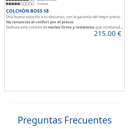
Firmeza
COLCHÓN BOSS 18
Una buena solución a tu descanso, con la garantía del mejor precio.
No renuncies al confort por el precio
.
Disfruta este colchón de
núcleo firme y resistente
que combinado
215.00
€
con el material viscoelástico ViscoPlume en ambas caras y algodón
en cara de verano, consigue un descanso reparador y
máximo
confort
con una
firmeza media
.
Altura +/- 18cm
Preguntas Frecuentes