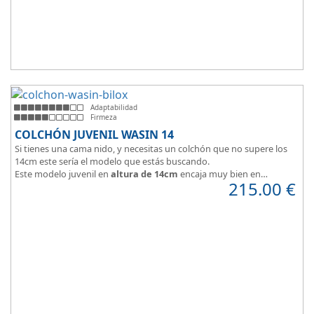
Adaptabilidad
Firmeza
COLCHÓN JUVENIL WASIN 14
Si tienes una cama nido, y necesitas un colchón que no supere los
14cm este sería el modelo que estás buscando.
Este modelo juvenil en
altura de 14cm
encaja muy bien en
215.00
€
habitaciones infantiles.
Hipoalergénico, transpirable y ergonómico.
Suave y elegante tejido Strech360g de Bilox.