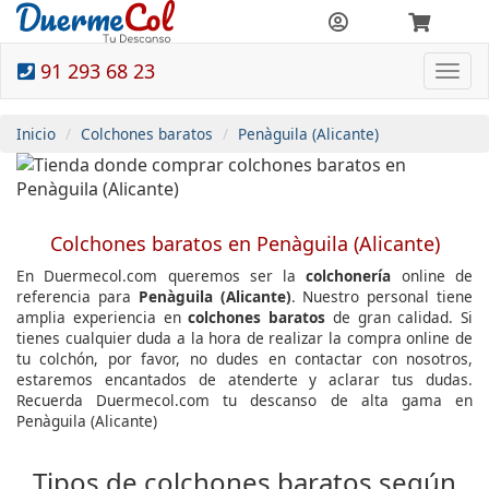
91 293 68 23
Togg
navi
Inicio
Colchones baratos
Penàguila (Alicante)
Colchones baratos en Penàguila (Alicante)
En Duermecol.com queremos ser la
colchonería
online de
referencia para
Penàguila (Alicante)
. Nuestro personal tiene
amplia experiencia en
colchones baratos
de gran calidad. Si
tienes cualquier duda a la hora de realizar la compra online de
tu colchón, por favor, no dudes en contactar con nosotros,
estaremos encantados de atenderte y aclarar tus dudas.
Recuerda Duermecol.com tu descanso de alta gama en
Penàguila (Alicante)
Tipos de colchones baratos según