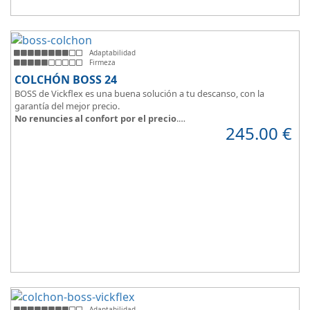
Adaptabilidad
Firmeza
COLCHÓN BOSS 24
BOSS de Vickflex es una buena solución a tu descanso, con la
garantía del mejor precio.
No renuncies al confort por el precio
.
245.00
€
Disfruta este colchón de
núcleo firme y resistente
que combinado
con su material viscoelástico ViscoPlume en ambas caras y algodón
en cara de verano, consigue
máximo confort
y un descanso
reparador con una
firmeza media
.
Altura +/- 24cm
Adaptabilidad