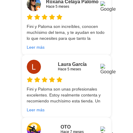
Roxana Celaya Palomo
experiencia es fantástica. Puntualizar
Hace 5 meses
también que los chicos que nos trajeron y
montaron todo lo hicieron perfectamente,
preocupados por que quedase
Fini y Paloma son increíbles, conocen
perfectamente y a nuestro gusto, además
muchísimo del tema, y te ayudan en todo
muy rápidos. Volveremos a contar con
lo que necesites para que tanto la
ellos para futuras compras. Muchas
experiencia de compra como el producto
gracias!
Leer más
que estés necesitando sean los mejores.
Por otra parte, Ali y Dani hicieron un
trabajo impecable en el transporte y
Laura García
montaje, unos chicos encantadores. Hace
Hace 5 meses
5 años conocí la tienda, y vuelvo
encantada de contar con su asesoría y
buenos productos. Gracias a todo el
Fini y Paloma son unas profesionales
equipo.
excelentes. Estoy realmente contenta y
recomiendo muchísimo esta tienda. Un
gran servicio desde el principio hasta la
Leer más
entrega.
OTO
Hace 7 meses