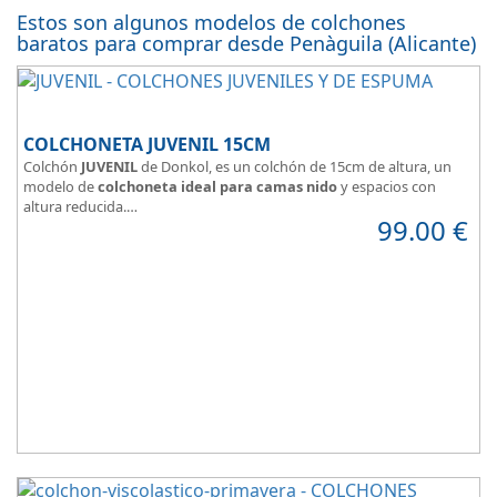
Estos son algunos modelos de colchones
baratos para comprar desde Penàguila (Alicante)
COLCHONETA JUVENIL 15CM
Colchón
JUVENIL
de Donkol, es un colchón de 15cm de altura, un
modelo de
colchoneta ideal para camas nido
y espacios con
altura reducida.
99.00
€
Con
núcleo de espuma de alta densidad HR
.
Los clientes que buscan
colchones baratos online
suelen elegir
este modelo, en lugar de comprar una espuma a medida a la que
después tienen que añadir una funda a medida.