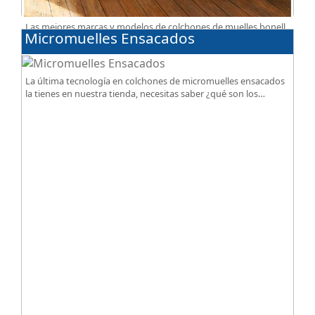
Las mejores marcas y modelos de colchones de muelles bonell
Micromuelles Ensacados
a tu alcance, gran calidad al mejor precio.
La última tecnología en colchones de micromuelles ensacados
la tienes en nuestra tienda, necesitas saber ¿qué son los
micromuelles?