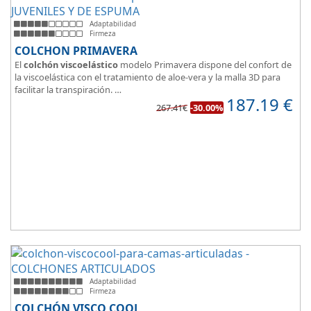
Adaptabilidad
Firmeza
COLCHON PRIMAVERA
El
colchón viscoelástico
modelo Primavera dispone del confort de
la viscoelástica con el tratamiento de aloe-vera y la malla 3D para
facilitar la transpiración.
187.19
€
Según medida del colchón estamos hablando tanto de un colchón
267.41€
-30.00%
juvenil, como de matrimonio.
Su
núcleo de espuma de alta densidad HR
unido a los cm de
viscoelástica hacen que sea u modelo adaptable a todo tipo de
personas.
Adaptabilidad
Firmeza
COLCHÓN VISCO COOL