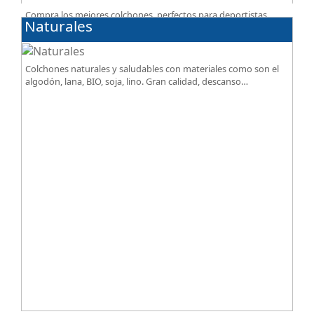
Compra los mejores colchones, perfectos para deportistas.
Naturales
Facilitan el descanso a personas que practican deporte,
SportReset ayuda a recuperar energía
Colchones naturales y saludables con materiales como son el
algodón, lana, BIO, soja, lino. Gran calidad, descanso
excepcional al mejor precio.