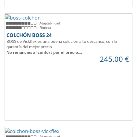
Adaptabilidad
Firmeza
COLCHÓN BOSS 24
BOSS de Vickflex es una buena solución a tu descanso, con la
garantía del mejor precio.
No renuncies al confort por el precio
.
245.00
€
Disfruta este colchón de
núcleo firme y resistente
que combinado
con su material viscoelástico ViscoPlume en ambas caras y algodón
en cara de verano, consigue
máximo confort
y un descanso
reparador con una
firmeza media
.
Altura +/- 24cm
Adaptabilidad