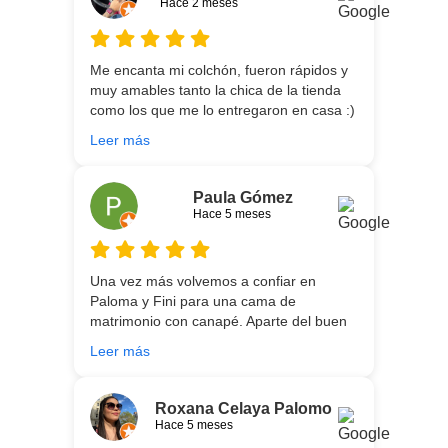
Hace 2 meses
Me encanta mi colchón, fueron rápidos y
muy amables tanto la chica de la tienda
como los que me lo entregaron en casa :)
He vuelto a comprar colchón para mi hijo
Leer más
meses después:) son todos un encanto y
aparte de la calidad de los colchones y
canapé, una entrega rapidísima y fácil
Paula Gómez
comunicación con los repartidores que lo
Hace 5 meses
traen y montan :) encantada
Una vez más volvemos a confiar en
Paloma y Fini para una cama de
matrimonio con canapé. Aparte del buen
asesoramiento que ofrecen,
Leer más
personalizando totalmente las
necesidades de cada uno, es que son tan
agradables y tan cercanas que la
Roxana Celaya Palomo
experiencia es fantástica. Puntualizar
Hace 5 meses
también que los chicos que nos trajeron y