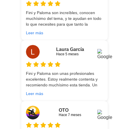
montaron todo lo hicieron perfectamente,
preocupados por que quedase
Fini y Paloma son increíbles, conocen
perfectamente y a nuestro gusto, además
muchísimo del tema, y te ayudan en todo
muy rápidos. Volveremos a contar con
lo que necesites para que tanto la
ellos para futuras compras. Muchas
experiencia de compra como el producto
gracias!
Leer más
que estés necesitando sean los mejores.
Por otra parte, Ali y Dani hicieron un
trabajo impecable en el transporte y
Laura García
montaje, unos chicos encantadores. Hace
Hace 5 meses
5 años conocí la tienda, y vuelvo
encantada de contar con su asesoría y
buenos productos. Gracias a todo el
Fini y Paloma son unas profesionales
equipo.
excelentes. Estoy realmente contenta y
recomiendo muchísimo esta tienda. Un
gran servicio desde el principio hasta la
Leer más
entrega.
OTO
Hace 7 meses