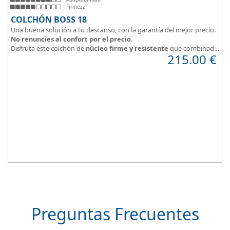
Firmeza
COLCHÓN BOSS 18
Una buena solución a tu descanso, con la garantía del mejor precio.
No renuncies al confort por el precio
.
Disfruta este colchón de
núcleo firme y resistente
que combinado
215.00
€
con el material viscoelástico ViscoPlume en ambas caras y algodón
en cara de verano, consigue un descanso reparador y
máximo
confort
con una
firmeza media
.
Altura +/- 18cm
Preguntas Frecuentes