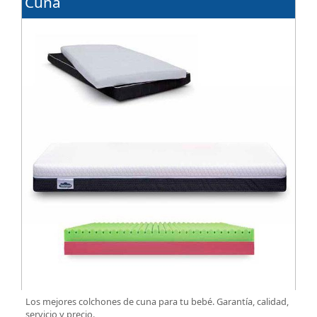
Cuna
les gusta esa sensación de confort.
Los mejores colchones de cuna para tu bebé. Garantía, calidad,
servicio y precio.