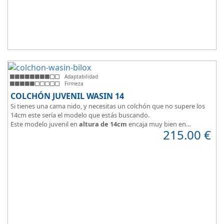
Adaptabilidad
Firmeza
COLCHÓN JUVENIL WASIN 14
Si tienes una cama nido, y necesitas un colchón que no supere los
14cm este sería el modelo que estás buscando.
Este modelo juvenil en
altura de 14cm
encaja muy bien en
215.00
€
habitaciones infantiles.
Hipoalergénico, transpirable y ergonómico.
Suave y elegante tejido Strech360g de Bilox.