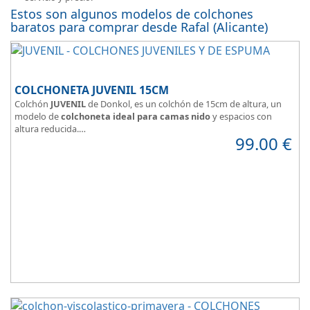
Estos son algunos modelos de colchones
baratos para comprar desde Rafal (Alicante)
COLCHONETA JUVENIL 15CM
Colchón
JUVENIL
de Donkol, es un colchón de 15cm de altura, un
modelo de
colchoneta ideal para camas nido
y espacios con
altura reducida.
99.00
€
Con
núcleo de espuma de alta densidad HR
.
Los clientes que buscan
colchones baratos online
suelen elegir
este modelo, en lugar de comprar una espuma a medida a la que
después tienen que añadir una funda a medida.