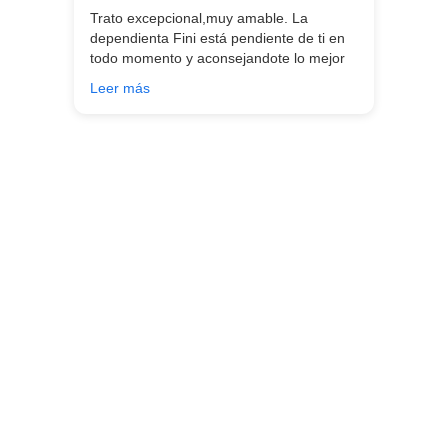
Trato excepcional,muy amable. La
dependienta Fini está pendiente de ti en
todo momento y aconsejandote lo mejor
para ti en función de lo que estés
Leer más
buscando!!